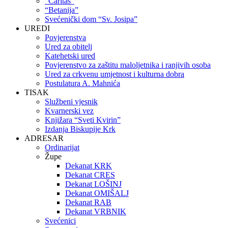
“Caritas”
“Betanija”
Svećenički dom “Sv. Josipa”
UREDI
Povjerenstva
Ured za obitelj
Katehetski ured
Povjerenstvo za zaštitu maloljetnika i ranjivih osoba
Ured za crkvenu umjetnost i kulturna dobra
Postulatura A. Mahnića
TISAK
Službeni vjesnik
Kvarnerski vez
Knjižara “Sveti Kvirin”
Izdanja Biskupije Krk
ADRESAR
Ordinarijat
Župe
Dekanat KRK
Dekanat CRES
Dekanat LOŠINJ
Dekanat OMIŠALJ
Dekanat RAB
Dekanat VRBNIK
Svećenici