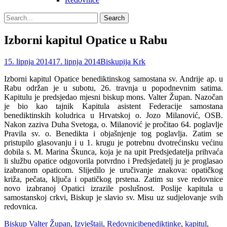
Search
Search
for:
Izborni kapitul Opatice u Rabu
Posted
Author
15. lipnja 2014
17. lipnja 2014
Biskupija Krk
on
Izborni kapitul Opatice benediktinskog samostana sv. Andrije ap. u
Rabu održan je u subotu, 26. travnja u popodnevnim satima.
Kapitulu je predsjedao mjesni biskup mons. Valter Župan.
Nazočan
je bio kao tajnik Kapitula asistent Federacije samostana
benediktinskih koludrica u Hrvatskoj o. Jozo Milanović, OSB.
Nakon zaziva Duha Svetoga, o. Milanović je pročitao 64. poglavlje
Pravila sv. o. Benedikta i objašnjenje tog poglavlja. Zatim se
pristupilo glasovanju i u 1. krugu je potrebnu dvotrećinsku većinu
dobila s. M. Marina Škunca, koja je na upit Predsjedatelja prihvaća
li službu opatice odgovorila potvrdno i Predsjedatelj ju je proglasao
izabranom opaticom. Slijedilo je uručivanje znakova: opatičkog
križa, pečata, ključa i opatičkog prstena. Zatim su sve redovnice
novo izabranoj Opatici izrazile poslušnost. Poslije kapitula u
samostanskoj crkvi, Biskup je slavio sv. Misu uz sudjelovanje svih
redovnica.
Categories
Tags
Biskup Valter Župan
,
Izvještaji
,
Redovnici
benediktinke
,
kapitul
,