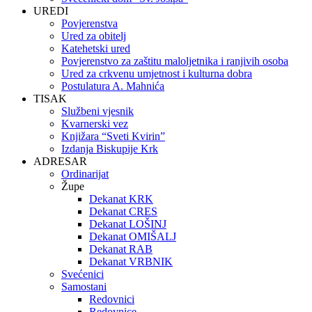
UREDI
Povjerenstva
Ured za obitelj
Katehetski ured
Povjerenstvo za zaštitu maloljetnika i ranjivih osoba
Ured za crkvenu umjetnost i kulturna dobra
Postulatura A. Mahnića
TISAK
Službeni vjesnik
Kvarnerski vez
Knjižara “Sveti Kvirin”
Izdanja Biskupije Krk
ADRESAR
Ordinarijat
Župe
Dekanat KRK
Dekanat CRES
Dekanat LOŠINJ
Dekanat OMIŠALJ
Dekanat RAB
Dekanat VRBNIK
Svećenici
Samostani
Redovnici
Redovnice