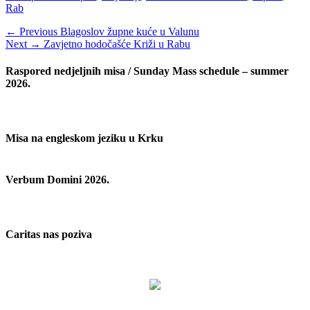
Rab
Navigacija
Previous
← Previous
Blagoslov župne kuće u Valunu
Next
post:
Next →
Zavjetno hodočašće Križi u Rabu
objava
post:
Raspored nedjeljnih misa / Sunday Mass schedule – summer
2026.
Misa na engleskom jeziku u Krku
Verbum Domini 2026.
Caritas nas poziva