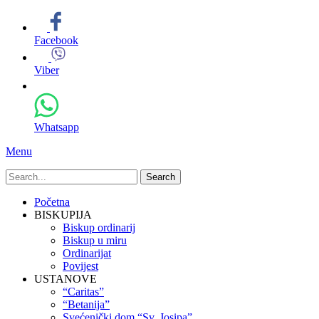
Facebook
Viber
Whatsapp
Menu
Search
for:
Primary
Skip
Početna
to
BISKUPIJA
Menu
content
Biskup ordinarij
Biskup u miru
Ordinarijat
Povijest
USTANOVE
“Caritas”
“Betanija”
Svećenički dom “Sv. Josipa”