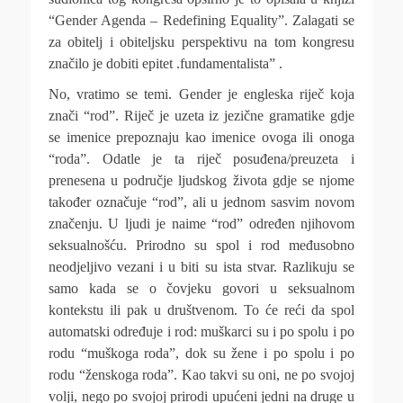
“Gender Agenda – Redefining Equality”. Zalagati se
za obitelj i obiteljsku perspektivu na tom kongresu
značilo je dobiti epitet .fundamentalista” .
No, vratimo se temi. Gender je engleska riječ koja
znači “rod”. Riječ je uzeta iz jezične gramatike gdje
se imenice prepoznaju kao imenice ovoga ili onoga
“roda”. Odatle je ta riječ posuđena/preuzeta i
prenesena u područje ljudskog života gdje se njome
također označuje “rod”, ali u jednom sasvim novom
značenju. U ljudi je naime “rod” određen njihovom
seksualnošću. Prirodno su spol i rod međusobno
neodjeljivo vezani i u biti su ista stvar. Razlikuju se
samo kada se o čovjeku govori u seksualnom
kontekstu ili pak u društvenom. To će reći da spol
automatski određuje i rod: muškarci su i po spolu i po
rodu “muškoga roda”, dok su žene i po spolu i po
rodu “ženskoga roda”. Kao takvi su oni, ne po svojoj
volji, nego po svojoj prirodi upućeni jedni na druge u