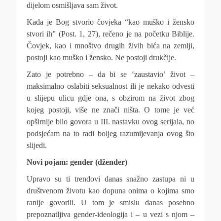
dijelom osmišljava sam život.
Kada je Bog stvorio čovjeka “kao muško i žensko
stvori ih” (Post. 1, 27), rečeno je na početku Biblije.
Čovjek, kao i mnoštvo drugih živih bića na zemlji,
postoji kao muško i žensko. Ne postoji drukčije.
Zato je potrebno – da bi se ‘zaustavio’ život –
maksimalno oslabiti seksualnost ili je nekako odvesti
u slijepu ulicu gdje ona, s obzirom na život zbog
kojeg postoji, više ne znači ništa. O tome je već
opširnije bilo govora u III. nastavku ovog serijala, no
podsjećam na to radi boljeg razumijevanja ovog što
slijedi.
Novi pojam: gender
(džender)
Upravo su ti trendovi danas snažno zastupa ni u
društvenom životu kao dopuna onima o kojima smo
ranije govorili. U tom je smislu danas posebno
prepoznatljiva gender-ideologija i – u vezi s njom –