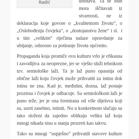
uništava. Ta se istin
Radić
mora iščitavati iz
stvarnosti, ne iz
deklaracija koje govore o „kvalitetnom životu“, o
„Oslobođenju čovjeka“, o „dostojanstvu žene“ i sl. i
u tim „velikim“ riječima nalaze opravdanje za
ubijanje, odnosno za potiranje života općenito.
Propaganda koja promiče ovu kulturu vrlo je efikasna
i zavodljiva za neoprezne, jer se vješto služi tehnikom
tzv. semiološke laži. Ta je laž puno opasnija od
obične laži koju čovjek može prihvatiti za istinu dok
istinu ne zna. Kad je, međutim, dozna, laž postaje
prozirna i čovjek je odbacuje. Sa semiološkom laži je
puno teže, jer je ona formirana od više dijelova koji
su, uzeti zasebno, istiniti. No u konkretnom slučaju su
tako složeni da zajedno oblikuju veliku laž koju
mnogi nikada nisu u stanju prozreti kao takvu.
Tako su mnogi “uspješno” prihvatili stavove kulture