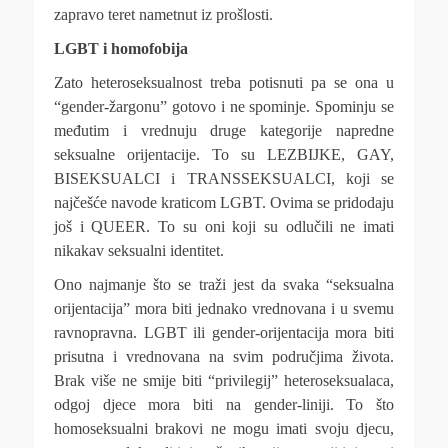
zapravo teret nametnut iz prošlosti.
LGBT i homofobija
Zato heteroseksualnost treba potisnuti pa se ona u
“gender-žargonu” gotovo i ne spominje. Spominju se
međutim i vrednuju druge kategorije napredne
seksualne orijentacije. To su LEZBIJKE, GAY,
BISEKSUALCI i TRANSSEKSUALCI, koji se
najčešće navode kraticom LGBT. Ovima se pridodaju
još i QUEER. To su oni koji su odlučili ne imati
nikakav seksualni identitet.
Ono najmanje što se traži jest da svaka “seksualna
orijentacija” mora biti jednako vrednovana i u svemu
ravnopravna. LGBT ili gender-orijentacija mora biti
prisutna i vrednovana na svim područjima života.
Brak više ne smije biti “privilegij” heteroseksualaca,
odgoj djece mora biti na gender-liniji. To što
homoseksualni brakovi ne mogu imati svoju djecu,