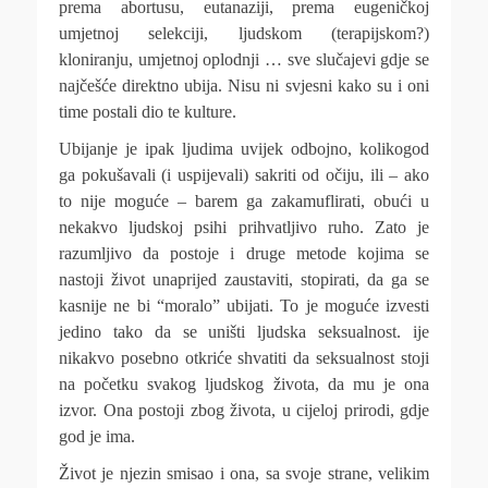
prema abortusu, eutanaziji, prema eugeničkoj
umjetnoj selekciji, ljudskom (terapijskom?)
kloniranju, umjetnoj oplodnji … sve slučajevi gdje se
najčešće direktno ubija. Nisu ni svjesni kako su i oni
time postali dio te kulture.
Ubijanje je ipak ljudima uvijek odbojno, kolikogod
ga pokušavali (i uspijevali) sakriti od očiju, ili – ako
to nije moguće – barem ga zakamuflirati, obući u
nekakvo ljudskoj psihi prihvatljivo ruho. Zato je
razumljivo da postoje i druge metode kojima se
nastoji život unaprijed zaustaviti, stopirati, da ga se
kasnije ne bi “moralo” ubijati. To je moguće izvesti
jedino tako da se uništi ljudska seksualnost. ije
nikakvo posebno otkriće shvatiti da seksualnost stoji
na početku svakog ljudskog života, da mu je ona
izvor. Ona postoji zbog života, u cijeloj prirodi, gdje
god je ima.
Život je njezin smisao i ona, sa svoje strane, velikim