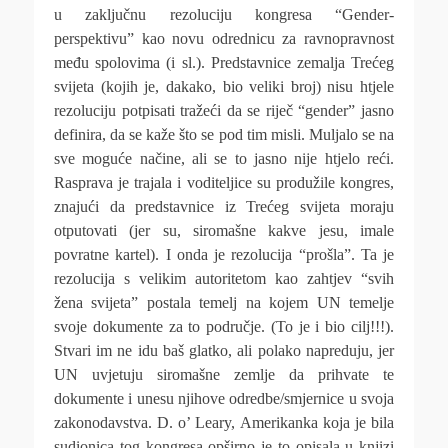
u zaključnu rezoluciju kongresa “Gender-
perspektivu” kao novu odrednicu za ravnopravnost
među spolovima (i sl.). Predstavnice zemalja Trećeg
svijeta (kojih je, dakako, bio veliki broj) nisu htjele
rezoluciju potpisati tražeći da se riječ “gender” jasno
definira, da se kaže što se pod tim misli. Muljalo se na
sve moguće načine, ali se to jasno nije htjelo reći.
Rasprava je trajala i voditeljice su produžile kongres,
znajući da predstavnice iz Trećeg svijeta moraju
otputovati (jer su, siromašne kakve jesu, imale
povratne kartel). I onda je rezolucija “prošla”. Ta je
rezolucija s velikim autoritetom kao zahtjev “svih
žena svijeta” postala temelj na kojem UN temelje
svoje dokumente za to područje. (To je i bio cilj!!!).
Stvari im ne idu baš glatko, ali polako napreduju, jer
UN uvjetuju siromašne zemlje da prihvate te
dokumente i unesu njihove odredbe/smjernice u svoja
zakonodavstva. D.
o’ Leary, Amerikanka koja je bila
sudionica tog kongresa opširno je to opisala u knjizi