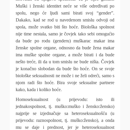
Muški i ženski identitet neće se više određivati po
spolu, nego će ljudi sami birati svoj “gender”.
Dakako, kad se rod u navedenom smislu odvoji od
spola, može svatko biti što hoće. Biološka spolnost
nije time nestala, samo je čovjek tako sebi omogućio
da bude po rodu (genderu) muškarac makar ima
ženske spolne organe, odnosno da bude žena makar
ima muške spolne organe, a može birati i da bude
nešto treće, ili da u tom smislu ne bude ništa. Čovjek
je konačno slobodan da bude što hoće. On se svoje
biološke seksualnosti ne može i ne želi odreći, samo s
njom radi što hoće. Bira svoje seksualne partnere
kako, kada i koliko hoće.
Homoseksualnost (u prijevodu: isto ili
jednakospolnost, tj. muško:muško i žensko:žensko)
najprije se izjednačuje sa heteroseksualnošću (u
prijevodu: raznospolnost, tj. muško:žensko), a onda
mu se daje i prednost, jer je heteroseksualnost