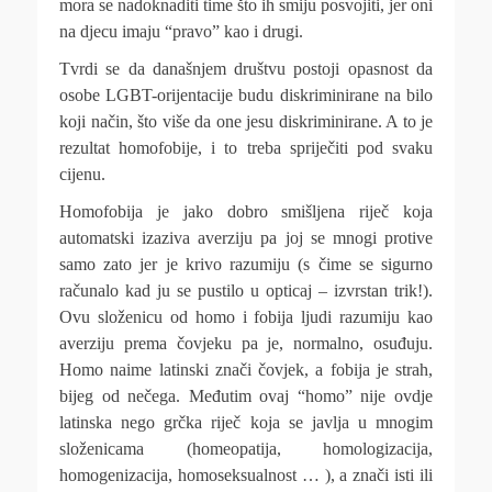
mora se nadoknaditi time što ih smiju posvojiti, jer oni
na djecu imaju “pravo” kao i drugi.
Tvrdi se da današnjem društvu postoji opasnost da
osobe LGBT-orijentacije budu diskriminirane na bilo
koji način, što više da one jesu diskriminirane. A to je
rezultat homofobije, i to treba spriječiti pod svaku
cijenu.
Homofobija je jako dobro smišljena riječ koja
automatski izaziva averziju pa joj se mnogi protive
samo zato jer je krivo razumiju (s čime se sigurno
računalo kad ju se pustilo u opticaj – izvrstan trik!).
Ovu složenicu od homo i fobija ljudi razumiju kao
averziju prema čovjeku pa je, normalno, osuđuju.
Homo naime latinski znači čovjek, a fobija je strah,
bijeg od nečega. Međutim ovaj “homo” nije ovdje
latinska nego grčka riječ koja se javlja u mnogim
složenicama (homeopatija, homologizacija,
homogenizacija, homoseksualnost … ), a znači isti ili