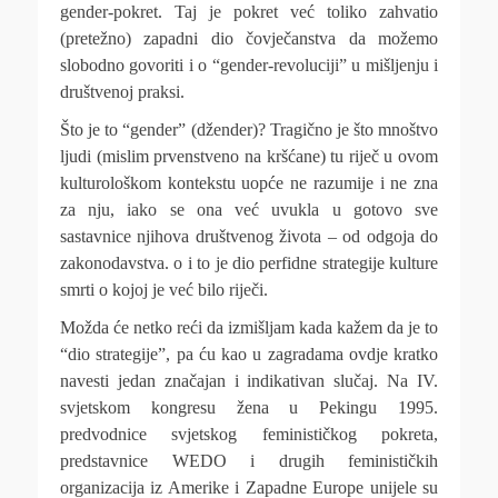
gender-pokret. Taj je pokret već toliko zahvatio
(pretežno) zapadni dio čovječanstva da možemo
slobodno govoriti i o “gender-revoluciji” u mišljenju i
društvenoj praksi.
Što je to “gender” (džender)? Tragično je što mnoštvo
ljudi (mislim prvenstveno na kršćane) tu riječ u ovom
kulturološkom kontekstu uopće ne razumije i ne zna
za nju, iako se ona već uvukla u gotovo sve
sastavnice njihova društvenog života – od odgoja do
zakonodavstva. o i to je dio perfidne strategije kulture
smrti o kojoj je već bilo riječi.
Možda će netko reći da izmišljam kada kažem da je to
“dio strategije”, pa ću kao u zagradama ovdje kratko
navesti jedan značajan i indikativan slučaj. Na IV.
svjetskom kongresu žena u Pekingu 1995.
predvodnice svjetskog feminističkog pokreta,
predstavnice WEDO i drugih feminističkih
organizacija iz Amerike i Zapadne Europe unijele su