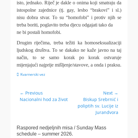
isto, jednako. Riječ je dakle o onima koji smatraju da
istospolne zajednice (tj. gay, lesbo “brakovi” i sl.)
nisu dobra stvar. To su “homofobi” i protiv njih se
treba boriti, poglavito treba djecu odgajati tako da
ne bi postali homofobi.
Drugim riječima, treba težiti ka homoseksualizaciji
ljudskog društva. To se dakako ne kaže javno na taj
način, to se samo korak po korak ostvaruje
mijenjajući najprije mišljenje/stavove, a onda i praksu.
Categories
Kvarnerski vez
Navigacija
← Previous
Next →
Previous
Next
Nacionalni hod za život
Biskup Srebrnić i
objava
post:
post:
poliptih sv. Lucije iz
Jurandvora
Raspored nedjeljnih misa / Sunday Mass
schedule – summer 2026.