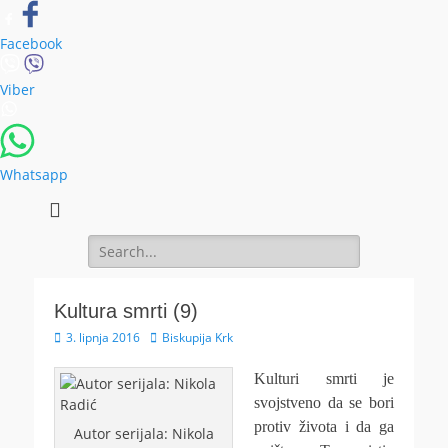
Facebook
Viber
Whatsapp
Search
for:
Kultura smrti (9)
Posted
Author
3. lipnja 2016
Biskupija Krk
on
Kulturi smrti je
svojstveno da se bori
protiv života i da ga
Autor serijala: Nikola