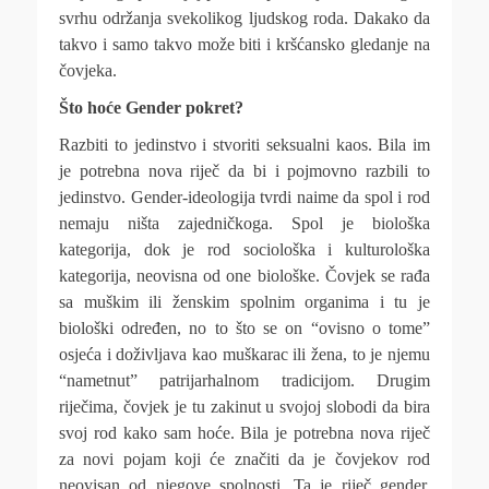
svrhu održanja svekolikog ljudskog roda. Dakako da
takvo i samo takvo može biti i kršćansko gledanje na
čovjeka.
Što hoće Gender pokret?
Razbiti to jedinstvo i stvoriti seksualni kaos. Bila im
je potrebna nova riječ da bi i pojmovno razbili to
jedinstvo. Gender-ideologija tvrdi naime da spol i rod
nemaju ništa zajedničkoga. Spol je biološka
kategorija, dok je rod sociološka i kulturološka
kategorija, neovisna od one biološke. Čovjek se rađa
sa muškim ili ženskim spolnim organima i tu je
biološki određen, no to što se on “ovisno o tome”
osjeća i doživljava kao muškarac ili žena, to je njemu
“nametnut” patrijarhalnom tradicijom. Drugim
riječima, čovjek je tu zakinut u svojoj slobodi da bira
svoj rod kako sam hoće. Bila je potrebna nova riječ
za novi pojam koji će značiti da je čovjekov rod
neovisan od njegove spolnosti. Ta je riječ gender.