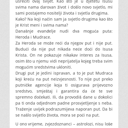
usrećiti ovaj svijet. Kao što je u djetetu Isusu
svima nama darovan život i došlo novo svjetlo, mi
sami postajemo nositelji života i svjetla drugima.
Kako? Na koji način sam ja svjetlo drugima kao što
je Krist meni i svima nama?
Današnje evanđelje nudi dva moguća puta:
Heroda i Mudrace.
Za Heroda se može reći da njegov put i nije put.
Budući da nije put nikada neće doći do Isusa
Krista. On ne pokazuje nikakav interes za Isusa,
osim što u njemu vidi neprijatelja kojeg treba svim
mogućim sredstvima ukloniti.
Drugi put je jedini ispravan, a to je put Mudraca
koji kreću na put neizvjesnosti. To nije put preko
putničke agencije koja ti osigurava prijevozno
sredstvo, smještaj i garantira da će te sve
spremno dočekati. Ili, da provodiš dane u dokolici
pa ti onda odjednom padne prosvjetljenje s neba.
Traženje uvijek podrazumijeva naporan put. Da bi
se našlo svijetlo života, mora se poći na put.
U ono vrijeme, zvjezdoznanci – astrolozi, nisu loše