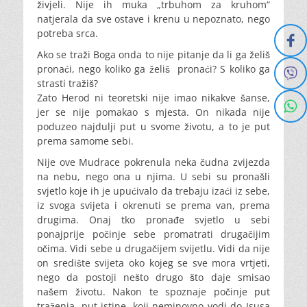
živjeli. Nije ih muka „trbuhom za kruhom“
natjerala da sve ostave i krenu u nepoznato, nego
potreba srca.
Ako se traži Boga onda to nije pitanje da li ga želiš
pronaći, nego koliko ga želiš pronaći? S koliko ga
strasti tražiš?
Zato Herod ni teoretski nije imao nikakve šanse,
jer se nije pomakao s mjesta. On nikada nije
poduzeo najdulji put u svome životu, a to je put
prema samome sebi.
Nije ove Mudrace pokrenula neka čudna zvijezda
na nebu, nego ona u njima. U sebi su pronašli
svjetlo koje ih je upućivalo da trebaju izaći iz sebe,
iz svoga svijeta i okrenuti se prema van, prema
drugima. Onaj tko pronađe svjetlo u sebi
ponajprije počinje sebe promatrati drugačijim
očima. Vidi sebe u drugačijem svijetlu. Vidi da nije
on središte svijeta oko kojeg se sve mora vrtjeti,
nego da postoji nešto drugo što daje smisao
našem životu. Nakon te spoznaje počinje put
traženja, put istine, koji neminovno vodi do Isusa