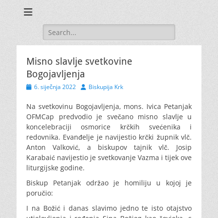
Search
for:
Misno slavlje svetkovine
Bogojavljenja
Posted
Author
6. siječnja 2022
Biskupija Krk
on
Na svetkovinu Bogojavljenja, mons. Ivica Petanjak
OFMCap predvodio je svečano misno slavlje u
koncelebraciji osmorice krčkih svećenika i
redovnika. Evanđelje je navijestio krčki župnik vlč.
Anton Valković, a biskupov tajnik vlč. Josip
Karabaić navijestio je svetkovanje Vazma i tijek ove
liturgijske godine.
Biskup Petanjak održao je homiliju u kojoj je
poručio:
I na Božić i danas slavimo jedno te isto otajstvo