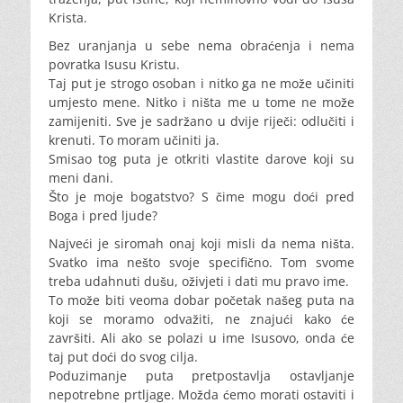
Krista.
Bez uranjanja u sebe nema obraćenja i nema
povratka Isusu Kristu.
Taj put je strogo osoban i nitko ga ne može učiniti
umjesto mene. Nitko i ništa me u tome ne može
zamijeniti. Sve je sadržano u dvije riječi: odlučiti i
krenuti. To moram učiniti ja.
Smisao tog puta je otkriti vlastite darove koji su
meni dani.
Što je moje bogatstvo? S čime mogu doći pred
Boga i pred ljude?
Najveći je siromah onaj koji misli da nema ništa.
Svatko ima nešto svoje specifično. Tom svome
treba udahnuti dušu, oživjeti i dati mu pravo ime.
To može biti veoma dobar početak našeg puta na
koji se moramo odvažiti, ne znajući kako će
završiti. Ali ako se polazi u ime Isusovo, onda će
taj put doći do svog cilja.
Poduzimanje puta pretpostavlja ostavljanje
nepotrebne prtljage. Možda ćemo morati ostaviti i