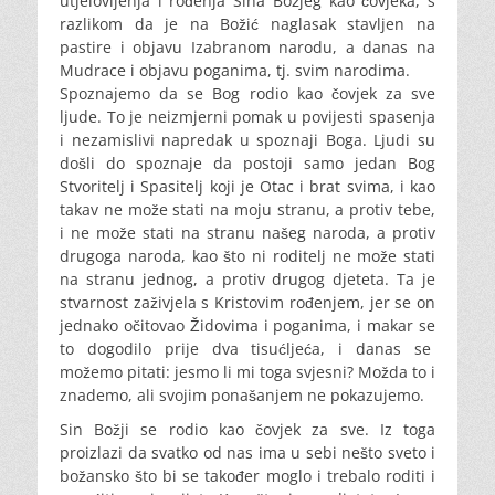
utjelovljenja i rođenja Sina Božjeg kao čovjeka, s
razlikom da je na Božić naglasak stavljen na
pastire i objavu Izabranom narodu, a danas na
Mudrace i objavu poganima, tj. svim narodima.
Spoznajemo da se Bog rodio kao čovjek za sve
ljude. To je neizmjerni pomak u povijesti spasenja
i nezamislivi napredak u spoznaji Boga. Ljudi su
došli do spoznaje da postoji samo jedan Bog
Stvoritelj i Spasitelj koji je Otac i brat svima, i kao
takav ne može stati na moju stranu, a protiv tebe,
i ne može stati na stranu našeg naroda, a protiv
drugoga naroda, kao što ni roditelj ne može stati
na stranu jednog, a protiv drugog djeteta. Ta je
stvarnost zaživjela s Kristovim rođenjem, jer se on
jednako očitovao Židovima i poganima, i makar se
to dogodilo prije dva tisućljeća, i danas se
možemo pitati: jesmo li mi toga svjesni? Možda to i
znademo, ali svojim ponašanjem ne pokazujemo.
Sin Božji se rodio kao čovjek za sve. Iz toga
proizlazi da svatko od nas ima u sebi nešto sveto i
božansko što bi se također moglo i trebalo roditi i