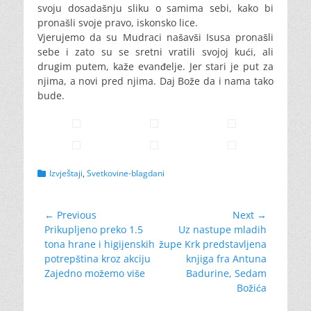
svoju dosadašnju sliku o samima sebi, kako bi
pronašli svoje pravo, iskonsko lice.
Vjerujemo da su Mudraci našavši Isusa pronašli
sebe i zato su se sretni vratili svojoj kući, ali
drugim putem, kaže evanđelje. Jer stari je put za
njima, a novi pred njima. Daj Bože da i nama tako
bude.
Categories
Izvještaji
,
Svetkovine-blagdani
Navigacija
← Previous
Next →
Previous
Next
Prikupljeno preko 1.5
Uz nastupe mladih
objava
post:
post:
tona hrane i higijenskih
župe Krk predstavljena
potrepština kroz akciju
knjiga fra Antuna
Zajedno možemo više
Badurine, Sedam
Božića