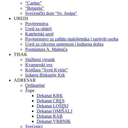
“Caritas”
“Betanija”
Svećenički dom “Sv. Josipa”
UREDI
Povjerenstva
Ured za obitelj
Katehetski ured
Povjerenstvo za zaštitu maloljetnika i ranjivih osoba
Ured za crkvenu umjetnost i kulturna dobra
Postulatura A. Mahnića
TISAK
Službeni vjesnik
Kvarnerski vez
Knjižara “Sveti Kvirin”
Izdanja Biskupije Krk
ADRESAR
Ordinarijat
Župe
Dekanat KRK
Dekanat CRES
Dekanat LOŠINJ
Dekanat OMIŠALJ
Dekanat RAB
Dekanat VRBNIK
Svećenici