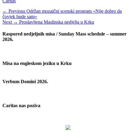
Categories
Caritas
Navigacija
Previous
← Previous
Održan mozaični scenski program »Nije dobro da
post:
čovjek bude sam«
objava
Next
Next →
Proslavljena Maslinska nedjelja u Krku
post:
Raspored nedjeljnih misa / Sunday Mass schedule – summer
2026.
Misa na engleskom jeziku u Krku
Verbum Domini 2026.
Caritas nas poziva