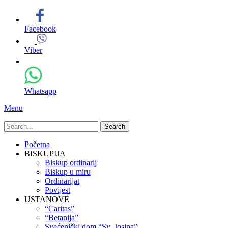
Facebook
Viber
Whatsapp
Menu
Search
for:
Primary
Skip
Početna
to
BISKUPIJA
Menu
content
Biskup ordinarij
Biskup u miru
Ordinarijat
Povijest
USTANOVE
“Caritas”
“Betanija”
Svećenički dom “Sv. Josipa”