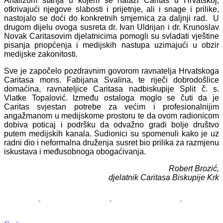
Analizom stanja u kojem se nalazi Caritas u Hrvatskoj,
otkrivajući njegove slabosti i prijetnje, ali i snage i prilike,
nastojalo se doći do konkretnih smjernica za daljnji rad. U
drugom dijelu ovoga susreta dr. Ivan Uldrijan i dr. Krunoslav
Novak Caritasovim djelatnicima pomogli su svladati vještine
pisanja priopćenja i medijskih nastupa uzimajući u obzir
medijske zakonitosti.
Sve je započelo pozdravnim govorom ravnatelja Hrvatskoga
Caritasa mons. Fabijana Svalina, te riječi dobrodošlice
domaćina, ravnateljice Caritasa nadbiskupije Split č. s.
Vlatke Topalović. Između ostaloga moglo se čuti da je
Caritas svjestan potrebe za većim i profesionalnijim
angažmanom u medijskome prostoru te da ovom radionicom
dobiva poticaj i podršku da odvažno gradi bolje društvo
putem medijskih kanala. Sudionici su spomenuli kako je uz
radni dio i neformalna druženja susret bio prilika za razmjenu
iskustava i međusobnoga obogaćivanja.
Robert Brozić,
djelatnik Caritasa Biskupije Krk