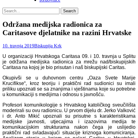
Search
Search
for:
Održana medijska radionica za
Caritasove djelatnike na razini Hrvatske
Posted
Author
10. travnja 2019
Biskupija Krk
on
U organizaciji Hrvatskoga Caritasa 09. i 10. travnja u Splitu
je održana medijska radionica za mrežu nad/biskupijskih
Caritasa na kojoj je bio prisutan i naš biskupijski Caritas.
Okupivši se u duhovnom centru „Oaza Svete Marije
Krucifikse“, kroz teoriju i praktični rad sudionici su imali
priliku upoznati se sa znanjima i vještinama koje su potrebne
u komunikaciji s medijima i odnosu s javnošću.
Profesori komunikologije s Hrvatskog katoličkog sveučilišta
moderirali su ovu radionicu. U prvom dijelu dr. Jerko Valković
i dr. Anto Mikić upoznali su prisutne s karakteristikama
medijske javnosti, utjecajima i izazovima medija te
komunikacijskim strukturama nakon čega je uslijedio
praktični rad svladavajući situacije kriznoga komuniciranja.