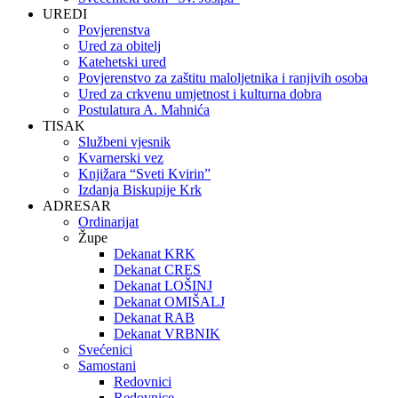
UREDI
Povjerenstva
Ured za obitelj
Katehetski ured
Povjerenstvo za zaštitu maloljetnika i ranjivih osoba
Ured za crkvenu umjetnost i kulturna dobra
Postulatura A. Mahnića
TISAK
Službeni vjesnik
Kvarnerski vez
Knjižara “Sveti Kvirin”
Izdanja Biskupije Krk
ADRESAR
Ordinarijat
Župe
Dekanat KRK
Dekanat CRES
Dekanat LOŠINJ
Dekanat OMIŠALJ
Dekanat RAB
Dekanat VRBNIK
Svećenici
Samostani
Redovnici
Redovnice