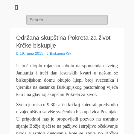
Search
for:
Održana skupština Pokreta za život
Krčke biskupije
Posted
Author
19. rujna 2015
Biskupija Krk
on
U treću toplu rujansku subotu na spomendan svetog
Januarija i treći dan jesenskih kvatri u našom se
biskupijskom domu okupio lijepi broj svećenika i
vjernika na sastanku Biskupijskog pastoralnog vijeća
kao i na glavnoj skupštini Pokreta za život.
Svetu je misu u 9.30 sati u krčkoj katedrali predvodio
u zajedništvu sa više svećenika biskup Ivica Petanjak.
U prigodnoj nas je propovijedi pozvao na ustrajno
sijanje Božje riječi te na pažljivo i strpljivo očekivanje
ploda vlastitog djelovanja koje se zbiva po Božjoj