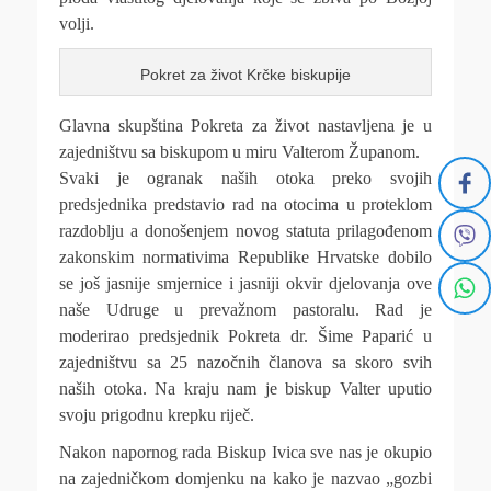
volji.
Pokret za život Krčke biskupije
Glavna skupština Pokreta za život nastavljena je u
zajedništvu sa biskupom u miru Valterom Županom.
Svaki je ogranak naših otoka preko svojih
predsjednika predstavio rad na otocima u proteklom
razdoblju a donošenjem novog statuta prilagođenom
zakonskim normativima Republike Hrvatske dobilo
se još jasnije smjernice i jasniji okvir djelovanja ove
naše Udruge u prevažnom pastoralu. Rad je
moderirao predsjednik Pokreta dr. Šime Paparić u
zajedništvu sa 25 nazočnih članova sa skoro svih
naših otoka. Na kraju nam je biskup Valter uputio
svoju prigodnu krepku riječ.
Nakon napornog rada Biskup Ivica sve nas je okupio
na zajedničkom domjenku na kako je nazvao „gozbi