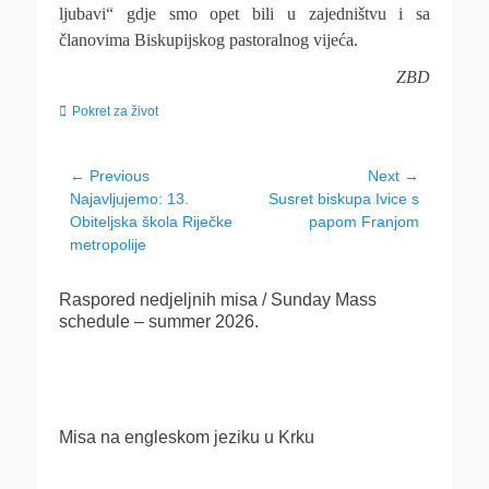
ljubavi“ gdje smo opet bili u zajedništvu i sa
članovima Biskupijskog pastoralnog vijeća.
ZBD
Categories
Pokret za život
Navigacija
← Previous
Next →
Previous
Next
Najavljujemo: 13.
Susret biskupa Ivice s
objava
post:
post:
Obiteljska škola Riječke
papom Franjom
metropolije
Raspored nedjeljnih misa / Sunday Mass
schedule – summer 2026.
Misa na engleskom jeziku u Krku