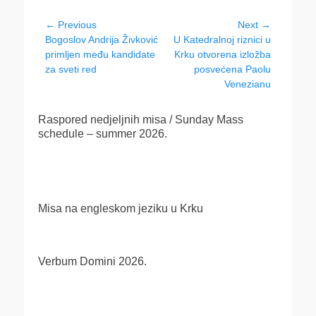
Navigacija
← Previous
Next →
Previous
Next
Bogoslov Andrija Živković
U Katedralnoj riznici u
objava
post:
post:
primljen među kandidate
Krku otvorena izložba
za sveti red
posvećena Paolu
Venezianu
Raspored nedjeljnih misa / Sunday Mass
schedule – summer 2026.
Misa na engleskom jeziku u Krku
Verbum Domini 2026.