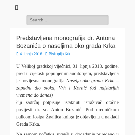
Search
for:
Predstavljena monografija dr. Antona
Bozanića o naseljima oko grada Krka
Posted
Author
4. lipnja 2018
Biskupija Krk
on
U Velikoj gradskoj vijećnici, 01. lipnja 2018. godine,
pred u cijelosti popunjenim auditorijem, predstavljena
je povijesna monografija
Naselja oko grada Krka –
zapadni dio otoka, Vrh i Kornić (od najstarijih
vremena do danas)
čiji sadržaj potpisuje istaknuti istraživač otočne
povijesti dr. sc. Anton Bozanić. Pod uredničkom
palicom Josipa Žgaljića knjiga je objavljena u nakladi
Grada Krka.
Na samom početku, uvevši u događanje priređeno u