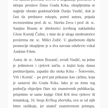
sklopu proslave Dana Grada Krka, okupljenima se
najprije obratio gradonačelnik Darijo Vasilić, dok je
čast da predstave rukopis, pored autora, pripala
recenzentima prof. dr. sc. Slavku Zecu i prof. dr. sc.
Sanjinu Brautu te direktorici izvršnog nakladnika
Glose Kseniji Čulini, s time da je uloga moderatorice
povjerena mr. sc. Milici Zužić. U glazbenom dijelu
promocije okupljene je u dva navrata oduševio vokal
Andrine Frlete.
Autor, dr. sc. Anton Bozanić, uvodi Vasilić, na jedan
je jedinstven i cjelovit način, u knjizi koju danas
predstavljamo, zapadni dio otoka Krka – Šotovento,
Vrh i Kornić – po prvi put prikazao kao cjelinu, koja
je sastavni dio Grada Krka. Iako je na temu tog
područja objavljen čitav niz znanstvenih publikacija,
prisjetimo se samo knjige
Otok Krk kroz vjekove
ili
tematskog, 16. broja
Krčkog zbornik
a, ova se od njih
bitno razlikuje, jer unatoč znanstvenom pristupu,