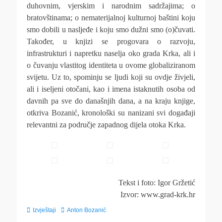
duhovnim, vjerskim i narodnim sadržajima; o
bratovštinama; o nematerijalnoj kulturnoj baštini koju
smo dobili u nasljeđe i koju smo dužni smo (o)čuvati.
Također, u knjizi se progovara o razvoju,
infrastrukturi i napretku naselja oko grada Krka, ali i
o čuvanju vlastitog identiteta u ovome globaliziranom
svijetu. Uz to, spominju se ljudi koji su ovdje živjeli,
ali i iseljeni otočani, kao i imena istaknutih osoba od
davnih pa sve do današnjih dana, a na kraju knjige,
otkriva Bozanić, kronološki su nanizani svi događaji
relevantni za područje zapadnog dijela otoka Krka.
Tekst i foto: Igor Gržetić
Izvor: www.grad-krk.hr
Categories
Tags
Izvještaji
Anton Bozanić