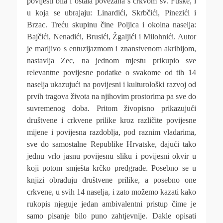
povijesti bila i ostala povezana s crkvom sv. Fuske, i
u koja se ubrajaju: Linardići, Skrbčići, Pinezići i
Brzac. Treću skupinu čine Poljica i okolna naselja:
Bajčići, Nenadići, Brusići, Žgaljići i Milohnići. Autor
je marljivo s entuzijazmom i znanstvenom akribijom,
nastavlja Zec, na jednom mjestu prikupio sve
relevantne povijesne podatke o svakome od tih 14
naselja ukazujući na povijesni i kulturološki razvoj od
prvih tragova života na njihovim prostorima pa sve do
suvremenog doba. Pritom živopisno prikazujući
društvene i crkvene prilike kroz različite povijesne
mijene i povijesna razdoblja, pod raznim vladarima,
sve do samostalne Republike Hrvatske, dajući tako
jednu vrlo jasnu povijesnu sliku i povijesni okvir u
koji potom smješta krčko predgrađe. Posebno se u
knjizi obrađuju društvene prilike, a posebno one
crkvene, u svih 14 naselja, i zato možemo kazati kako
rukopis njeguje jedan ambivalentni pristup čime je
samo pisanje bilo puno zahtjevnije. Dakle opisati