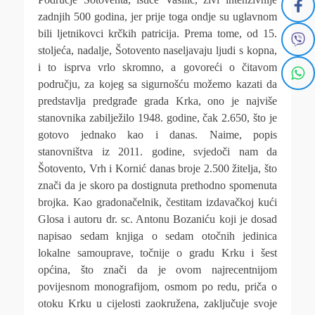
zadnjih 500 godina, jer prije toga ondje su uglavnom
bili ljetnikovci krčkih patricija. Prema tome, od 15.
stoljeća, nadalje, Šotovento naseljavaju ljudi s kopna,
i to isprva vrlo skromno, a govoreći o čitavom
području, za kojeg sa sigurnošću možemo kazati da
predstavlja predgrađe grada Krka, ono je najviše
stanovnika zabilježilo 1948. godine, čak 2.650, što je
gotovo jednako kao i danas. Naime, popis
stanovništva iz 2011. godine, svjedoči nam da
Šotovento, Vrh i Kornić danas broje 2.500 žitelja, što
znači da je skoro pa dostignuta prethodno spomenuta
brojka. Kao gradonačelnik, čestitam izdavačkoj kući
Glosa i autoru dr. sc. Antonu Bozaniću koji je dosad
napisao sedam knjiga o sedam otočnih jedinica
lokalne samouprave, točnije o gradu Krku i šest
općina, što znači da je ovom najrecentnijom
povijesnom monografijom, osmom po redu, priča o
otoku Krku u cijelosti zaokružena, zaključuje svoje