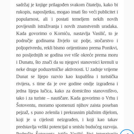
sadržaj je knjige prilagođen svakom čitatelju, kako bi
rukopis, naposljetku, mogao imati što veći publicitet i
popularnost, ali i postati temeljem nekih novih
povijesnih istraživanja i novih znanstvenih uradaka.
Kada govorimo o Korniću, nastavlja Vasilić, to je
područje godinama živjelo uz polje, stočarstvo i
poljoprivredu, rekli bismo orijentirano prema Ponikvi,
no posljednjih se godina sve više okreće prema moru
i Dunatu, što znači da su njegovi stanovnici krenuli u
neke druge poduzetničke aktivnosti. U zadnje vrijeme
Dunat se lijepo razvio kao kupališna i turistička
rivijera, s time da je ove godine ondje izgrađena i
jedna lijepa lučica, kako za domicilno stanovništvo,
tako i za turiste – nautičare. Kada govorimo o Vrhu i
Šotoventu, moramo spomenuti njihov zaista poseban
pejzaž, s puno zelenila i prekrasnim plažnim dijelom,
koji je u cijelosti neizgrađen, i koji kao takav
predstavlja veliki potencijal u smislu budućeg razvoja.
Područje Šotoventa, ističe Vasilić, živi intenzivnije