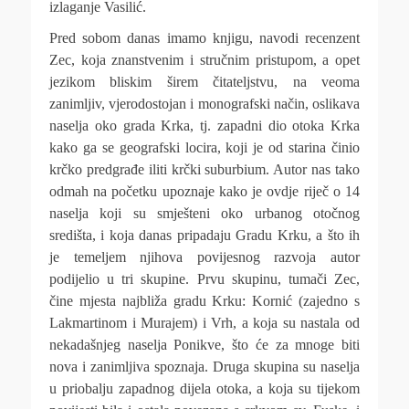
izlaganje Vasilić.
Pred sobom danas imamo knjigu, navodi recenzent
Zec, koja znanstvenim i stručnim pristupom, a opet
jezikom bliskim širem čitateljstvu, na veoma
zanimljiv, vjerodostojan i monografski način, oslikava
naselja oko grada Krka, tj. zapadni dio otoka Krka
kako ga se geografski locira, koji je od starina činio
krčko predgrađe iliti krčki suburbium. Autor nas tako
odmah na početku upoznaje kako je ovdje riječ o 14
naselja koji su smješteni oko urbanog otočnog
središta, i koja danas pripadaju Gradu Krku, a što ih
je temeljem njihova povijesnog razvoja autor
podijelio u tri skupine. Prvu skupinu, tumači Zec,
čine mjesta najbliža gradu Krku: Kornić (zajedno s
Lakmartinom i Murajem) i Vrh, a koja su nastala od
nekadašnjeg naselja Ponikve, što će za mnoge biti
nova i zanimljiva spoznaja. Druga skupina su naselja
u priobalju zapadnog dijela otoka, a koja su tijekom