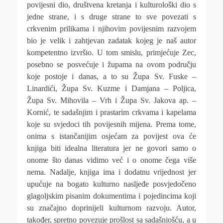
povijesni dio, društvena kretanja i kulturološki dio s
jedne strane, i s druge strane to sve povezati s
crkvenim prilikama i njihovim povijesnim razvojem
bio je velik i zahtjevan zadatak kojeg je naš autor
kompetentno izvršio. U tom smislu, primjećuje Zec,
posebno se posvećuje i župama na ovom području
koje postoje i danas, a to su Župa Sv. Fuske –
Linardići, Župa Sv. Kuzme i Damjana – Poljica,
Župa Sv. Mihovila – Vrh i Župa Sv. Jakova ap. –
Kornić, te sadašnjim i prastarim crkvama i kapelama
koje su svjedoci tih povijesnih mijena. Prema tome,
onima s istančanijim osjećam za povijest ova će
knjiga biti idealna literatura jer ne govori samo o
onome što danas vidimo već i o onome čega više
nema. Nadalje, knjiga ima i dodatnu vrijednost jer
upućuje na bogato kulturno nasljeđe posvjedočeno
glagoljskim pisanim dokumentima i pojedincima koji
su značajno doprinijeli kulturnom razvoju. Autor,
također, spretno povezuje prošlost sa sadašnjošću, a u