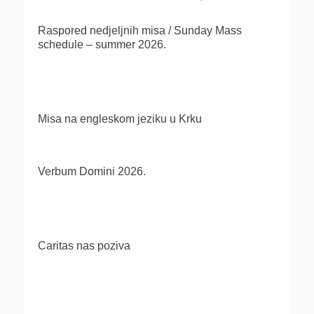
objava
post:
post:
Raspored nedjeljnih misa / Sunday Mass
schedule – summer 2026.
Misa na engleskom jeziku u Krku
Verbum Domini 2026.
Caritas nas poziva