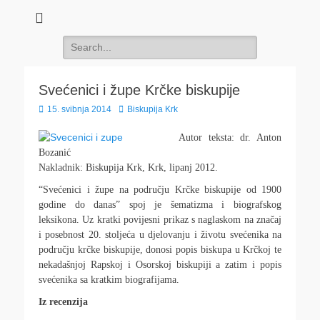
Search
for:
Svećenici i župe Krčke biskupije
Posted
Author
15. svibnja 2014
Biskupija Krk
on
Autor teksta: dr. Anton
Bozanić
Nakladnik: Biskupija Krk, Krk, lipanj 2012.
“Svećenici i župe na području Krčke biskupije od 1900
godine do danas” spoj je šematizma i biografskog
leksikona. Uz kratki povijesni prikaz s naglaskom na značaj
i posebnost 20. stoljeća u djelovanju i životu svećenika na
području krčke biskupije, donosi popis biskupa u Krčkoj te
nekadašnjoj Rapskoj i Osorskoj biskupiji a zatim i popis
svećenika sa kratkim biografijama.
Iz recenzija