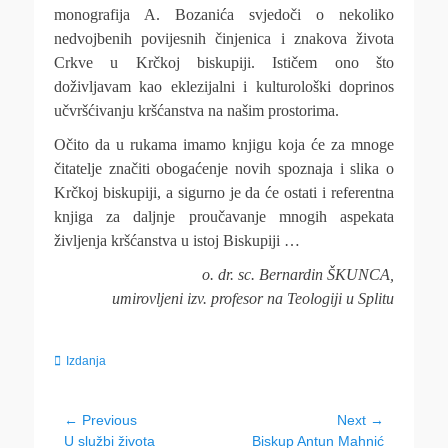
monografija A. Bozanića svjedoči o nekoliko
nedvojbenih povijesnih činjenica i znakova života
Crkve u Krčkoj biskupiji. Ističem ono što
doživljavam kao eklezijalni i kulturološki doprinos
učvršćivanju kršćanstva na našim prostorima.
Očito da u rukama imamo knjigu koja će za mnoge
čitatelje značiti obogaćenje novih spoznaja i slika o
Krčkoj biskupiji, a sigurno je da će ostati i referentna
knjiga za daljnje proučavanje mnogih aspekata
življenja kršćanstva u istoj Biskupiji …
o. dr. sc. Bernardin ŠKUNCA,
umirovljeni izv. profesor na Teologiji u Splitu
Categories
Izdanja
Navigacija
← Previous
Next →
Previous
Next
U službi života
Biskup Antun Mahnić