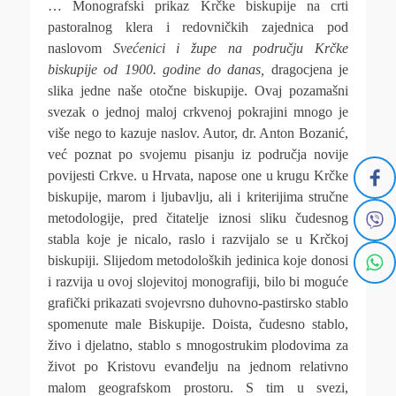
… Monografski prikaz Krčke biskupije na crti
pastoralnog klera i redovničkih zajednica pod
naslovom
Svećenici i župe na području Krčke
biskupije od 1900. godine do danas,
dragocjena je
slika jedne naše otočne biskupije. Ovaj pozamašni
svezak o jednoj maloj crkvenoj pokrajini mnogo je
više nego to kazuje naslov. Autor, dr. Anton Bozanić,
već poznat po svojemu pisanju iz područja novije
povijesti Crkve. u Hrvata, napose one u krugu Krčke
biskupije, marom i ljubavlju, ali i kriterijima stručne
metodologije, pred čitatelje iznosi sliku čudesnog
stabla koje je nicalo, raslo i razvijalo se u Krčkoj
biskupiji. Slijedom metodoloških jedinica koje donosi
i razvija u ovoj slojevitoj monografiji, bilo bi moguće
grafički prikazati svojevrsno duhovno-pastirsko stablo
spomenute male Biskupije. Doista, čudesno stablo,
živo i djelatno, stablo s mnogostrukim plodovima za
život po Kristovu evanđelju na jednom relativno
malom geografskom prostoru. S tim u svezi,