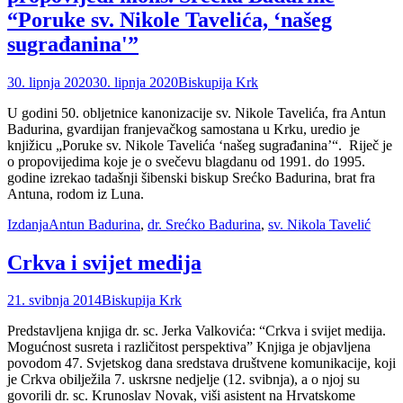
“Poruke sv. Nikole Tavelića, ‘našeg
sugrađanina'”
Posted
Author
30. lipnja 2020
30. lipnja 2020
Biskupija Krk
on
U godini 50. obljetnice kanonizacije sv. Nikole Tavelića, fra Antun
Badurina, gvardijan franjevačkog samostana u Krku, uredio je
knjižicu „Poruke sv. Nikole Tavelića ‘našeg sugrađanina’“. Riječ je
o propovijedima koje je o svečevu blagdanu od 1991. do 1995.
godine izrekao tadašnji šibenski biskup Srećko Badurina, brat fra
Antuna, rodom iz Luna.
Categories
Tags
Izdanja
Antun Badurina
,
dr. Srećko Badurina
,
sv. Nikola Tavelić
Crkva i svijet medija
Posted
Author
21. svibnja 2014
Biskupija Krk
on
Predstavljena knjiga dr. sc. Jerka Valkovića: “Crkva i svijet medija.
Mogućnost susreta i različitost perspektiva” Knjiga je objavljena
povodom 47. Svjetskog dana sredstava društvene komunikacije, koji
je Crkva obilježila 7. uskrsne nedjelje (12. svibnja), a o njoj su
govorili dr. sc. Krunoslav Novak, viši asistent na Hrvatskome