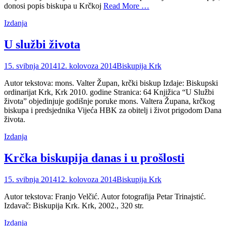
donosi popis biskupa u Krčkoj
Read More …
Categories
Izdanja
U službi života
Posted
Author
15. svibnja 2014
12. kolovoza 2014
Biskupija Krk
on
Autor tekstova: mons. Valter Župan, krčki biskup Izdaje: Biskupski
ordinarijat Krk, Krk 2010. godine Stranica: 64 Knjižica “U Službi
života” objedinjuje godišnje poruke mons. Valtera Župana, krčkog
biskupa i predsjednika Vijeća HBK za obitelj i život prigodom Dana
života.
Categories
Izdanja
Krčka biskupija danas i u prošlosti
Posted
Author
15. svibnja 2014
12. kolovoza 2014
Biskupija Krk
on
Autor tekstova: Franjo Velčić. Autor fotografija Petar Trinajstić.
Izdavač: Biskupija Krk. Krk, 2002., 320 str.
Categories
Izdanja