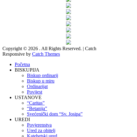
Copyright © 2026
. All Rights Reserved. | Catch
Responsive by
Catch Themes
Scroll
Početna
Up
BISKUPIJA
Biskup ordinarij
Biskup u miru
Ordinarijat
Povijest
USTANOVE
“Caritas”
“Betanija”
Svećenički dom “Sv. Josipa”
UREDI
Povjerenstva
Ured za obitelj
Katehetski ured