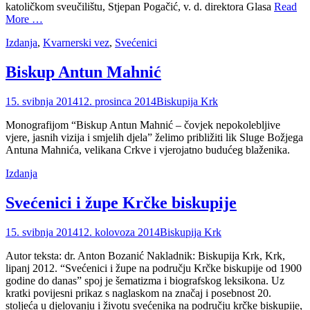
katoličkom sveučilištu, Stjepan Pogačić, v. d. direktora Glasa
Read
More …
Categories
Izdanja
,
Kvarnerski vez
,
Svećenici
Biskup Antun Mahnić
Posted
Author
15. svibnja 2014
12. prosinca 2014
Biskupija Krk
on
Monografijom “Biskup Antun Mahnić – čovjek nepokolebljive
vjere, jasnih vizija i smjelih djela” želimo približiti lik Sluge Božjega
Antuna Mahnića, velikana Crkve i vjerojatno budućeg blaženika.
Categories
Izdanja
Svećenici i župe Krčke biskupije
Posted
Author
15. svibnja 2014
12. kolovoza 2014
Biskupija Krk
on
Autor teksta: dr. Anton Bozanić Nakladnik: Biskupija Krk, Krk,
lipanj 2012. “Svećenici i župe na području Krčke biskupije od 1900
godine do danas” spoj je šematizma i biografskog leksikona. Uz
kratki povijesni prikaz s naglaskom na značaj i posebnost 20.
stoljeća u djelovanju i životu svećenika na području krčke biskupije,