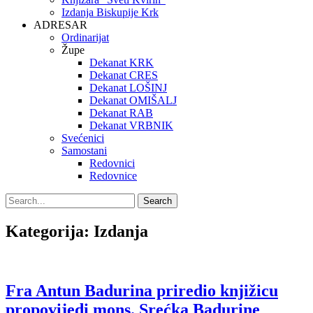
Izdanja Biskupije Krk
ADRESAR
Ordinarijat
Župe
Dekanat KRK
Dekanat CRES
Dekanat LOŠINJ
Dekanat OMIŠALJ
Dekanat RAB
Dekanat VRBNIK
Svećenici
Samostani
Redovnici
Redovnice
Search
Search
for:
Kategorija:
Izdanja
Fra Antun Badurina priredio knjižicu
propovijedi mons. Srećka Badurine