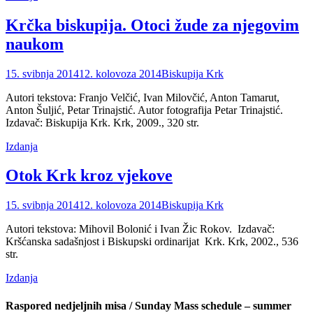
Krčka biskupija. Otoci žude za njegovim
naukom
Posted
Author
15. svibnja 2014
12. kolovoza 2014
Biskupija Krk
on
Autori tekstova: Franjo Velčić, Ivan Milovčić, Anton Tamarut,
Anton Šuljić, Petar Trinajstić. Autor fotografija Petar Trinajstić.
Izdavač: Biskupija Krk. Krk, 2009., 320 str.
Categories
Izdanja
Otok Krk kroz vjekove
Posted
Author
15. svibnja 2014
12. kolovoza 2014
Biskupija Krk
on
Autori tekstova: Mihovil Bolonić i Ivan Žic Rokov. Izdavač:
Kršćanska sadašnjost i Biskupski ordinarijat Krk. Krk, 2002., 536
str.
Categories
Izdanja
Raspored nedjeljnih misa / Sunday Mass schedule – summer