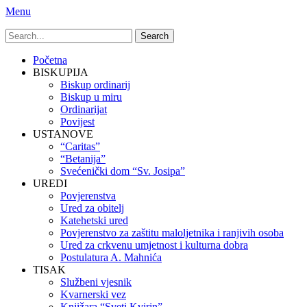
Menu
Search
for:
Primary
Skip
Početna
to
BISKUPIJA
Menu
content
Biskup ordinarij
Biskup u miru
Ordinarijat
Povijest
USTANOVE
“Caritas”
“Betanija”
Svećenički dom “Sv. Josipa”
UREDI
Povjerenstva
Ured za obitelj
Katehetski ured
Povjerenstvo za zaštitu maloljetnika i ranjivih osoba
Ured za crkvenu umjetnost i kulturna dobra
Postulatura A. Mahnića
TISAK
Službeni vjesnik
Kvarnerski vez
Knjižara “Sveti Kvirin”