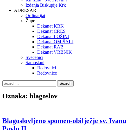
Izdanja Biskupije Krk
ADRESAR
Ordinarijat
Župe
Dekanat KRK
Dekanat CRES
Dekanat LOŠINJ
Dekanat OMIŠALJ
Dekanat RAB
Dekanat VRBNIK
Svećenici
Samostani
Redovnici
Redovnice
Search
Search
for:
Oznaka:
blagoslov
Blagoslovljeno spomen-obilježje sv. Ivanu
Pavlu II.