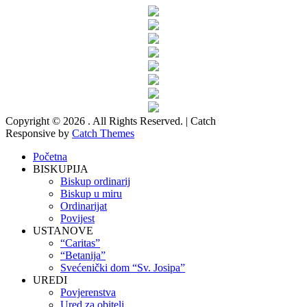
Copyright © 2026
. All Rights Reserved. | Catch
Responsive by
Catch Themes
Scroll
Početna
Up
BISKUPIJA
Biskup ordinarij
Biskup u miru
Ordinarijat
Povijest
USTANOVE
“Caritas”
“Betanija”
Svećenički dom “Sv. Josipa”
UREDI
Povjerenstva
Ured za obitelj