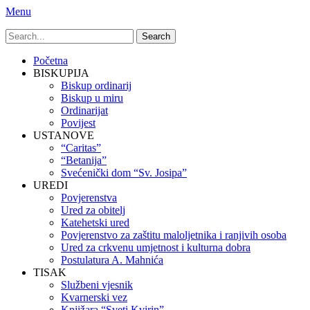
Menu
Search
for:
Primary
Skip
Početna
to
BISKUPIJA
Menu
content
Biskup ordinarij
Biskup u miru
Ordinarijat
Povijest
USTANOVE
“Caritas”
“Betanija”
Svećenički dom “Sv. Josipa”
UREDI
Povjerenstva
Ured za obitelj
Katehetski ured
Povjerenstvo za zaštitu maloljetnika i ranjivih osoba
Ured za crkvenu umjetnost i kulturna dobra
Postulatura A. Mahnića
TISAK
Službeni vjesnik
Kvarnerski vez
Knjižara “Sveti Kvirin”