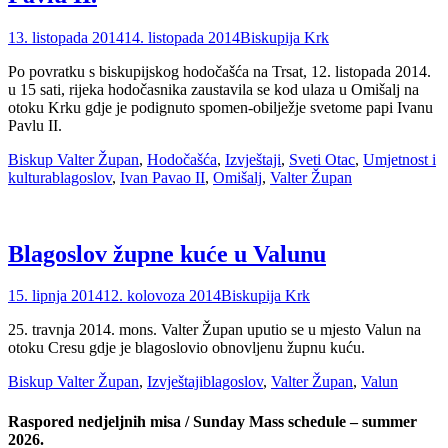
Posted
Author
13. listopada 2014
14. listopada 2014
Biskupija Krk
on
Po povratku s biskupijskog hodočašća na Trsat, 12. listopada 2014.
u 15 sati, rijeka hodočasnika zaustavila se kod ulaza u Omišalj na
otoku Krku gdje je podignuto spomen-obilježje svetome papi Ivanu
Pavlu II.
Categories
Biskup Valter Župan
,
Hodočašća
,
Izvještaji
,
Sveti Otac
,
Umjetnost i
Tags
kultura
blagoslov
,
Ivan Pavao II
,
Omišalj
,
Valter Župan
Blagoslov župne kuće u Valunu
Posted
Author
15. lipnja 2014
12. kolovoza 2014
Biskupija Krk
on
25. travnja 2014. mons. Valter Župan uputio se u mjesto Valun na
otoku Cresu gdje je blagoslovio obnovljenu župnu kuću.
Categories
Tags
Biskup Valter Župan
,
Izvještaji
blagoslov
,
Valter Župan
,
Valun
Raspored nedjeljnih misa / Sunday Mass schedule – summer
2026.