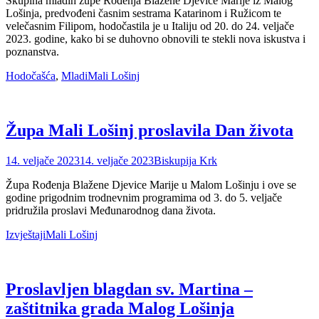
Skupina mladih župe Rođenja Blažene Djevice Marije iz Malog
Lošinja, predvođeni časnim sestrama Katarinom i Ružicom te
velečasnim Filipom, hodočastila je u Italiju od 20. do 24. veljače
2023. godine, kako bi se duhovno obnovili te stekli nova iskustva i
poznanstva.
Categories
Tags
Hodočašća
,
Mladi
Mali Lošinj
Župa Mali Lošinj proslavila Dan života
Posted
Author
14. veljače 2023
14. veljače 2023
Biskupija Krk
on
Župa Rođenja Blažene Djevice Marije u Malom Lošinju i ove se
godine prigodnim trodnevnim programima od 3. do 5. veljače
pridružila proslavi Međunarodnog dana života.
Categories
Tags
Izvještaji
Mali Lošinj
Proslavljen blagdan sv. Martina –
zaštitnika grada Malog Lošinja