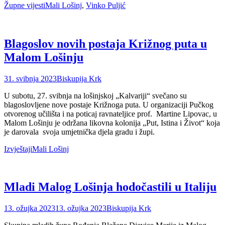
Categories
Tags
Župne vijesti
Mali Lošinj
,
Vinko Puljić
Blagoslov novih postaja Križnog puta u
Malom Lošinju
Posted
Author
31. svibnja 2023
Biskupija Krk
on
U subotu, 27. svibnja na lošinjskoj „Kalvariji“ svečano su
blagoslovljene nove postaje Križnoga puta. U organizaciji Pučkog
otvorenog učilišta i na poticaj ravnateljice prof. Martine Lipovac, u
Malom Lošinju je održana likovna kolonija „Put, Istina i Život“ koja
je darovala svoja umjetnička djela gradu i župi.
Categories
Tags
Izvještaji
Mali Lošinj
Mladi Malog Lošinja hodočastili u Italiju
Posted
Author
13. ožujka 2023
13. ožujka 2023
Biskupija Krk
on