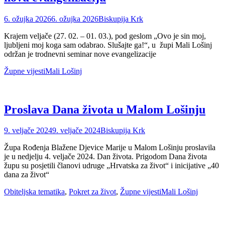
Posted
Author
6. ožujka 2026
6. ožujka 2026
Biskupija Krk
on
Krajem veljače (27. 02. – 01. 03.), pod geslom „Ovo je sin moj,
ljubljeni moj koga sam odabrao. Slušajte ga!“, u župi Mali Lošinj
održan je trodnevni seminar nove evangelizacije
Categories
Tags
Župne vijesti
Mali Lošinj
Proslava Dana života u Malom Lošinju
Posted
Author
9. veljače 2024
9. veljače 2024
Biskupija Krk
on
Župa Rođenja Blažene Djevice Marije u Malom Lošinju proslavila
je u nedjelju 4. veljače 2024. Dan života. Prigodom Dana života
župu su posjetili članovi udruge „Hrvatska za život“ i inicijative „40
dana za život“
Categories
Tags
Obiteljska tematika
,
Pokret za život
,
Župne vijesti
Mali Lošinj