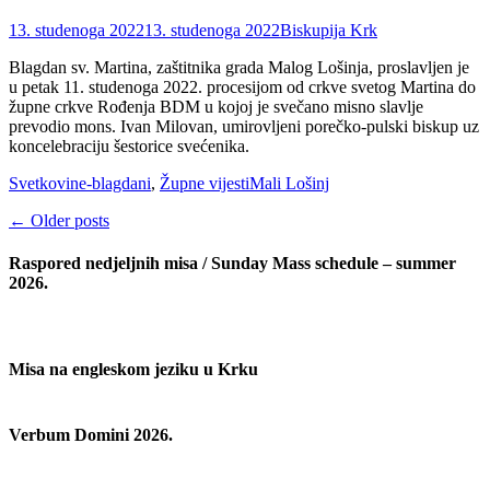
Posted
Author
13. studenoga 2022
13. studenoga 2022
Biskupija Krk
on
Blagdan sv. Martina, zaštitnika grada Malog Lošinja, proslavljen je
u petak 11. studenoga 2022. procesijom od crkve svetog Martina do
župne crkve Rođenja BDM u kojoj je svečano misno slavlje
prevodio mons. Ivan Milovan, umirovljeni porečko-pulski biskup uz
koncelebraciju šestorice svećenika.
Categories
Tags
Svetkovine-blagdani
,
Župne vijesti
Mali Lošinj
Post
←
Older posts
navigation
Raspored nedjeljnih misa / Sunday Mass schedule – summer
2026.
Misa na engleskom jeziku u Krku
Verbum Domini 2026.