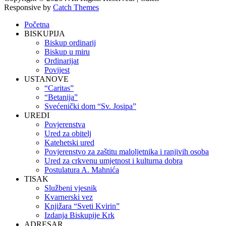
Responsive by
Catch Themes
Scroll
Početna
Up
BISKUPIJA
Biskup ordinarij
Biskup u miru
Ordinarijat
Povijest
USTANOVE
“Caritas”
“Betanija”
Svećenički dom “Sv. Josipa”
UREDI
Povjerenstva
Ured za obitelj
Katehetski ured
Povjerenstvo za zaštitu maloljetnika i ranjivih osoba
Ured za crkvenu umjetnost i kulturna dobra
Postulatura A. Mahnića
TISAK
Službeni vjesnik
Kvarnerski vez
Knjižara “Sveti Kvirin”
Izdanja Biskupije Krk
ADRESAR