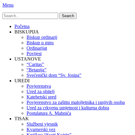
Menu
Search
for:
Primary
Skip
Početna
to
BISKUPIJA
Menu
content
Biskup ordinarij
Biskup u miru
Ordinarijat
Povijest
USTANOVE
“Caritas”
“Betanija”
Svećenički dom “Sv. Josipa”
UREDI
Povjerenstva
Ured za obitelj
Katehetski ured
Povjerenstvo za zaštitu maloljetnika i ranjivih osoba
Ured za crkvenu umjetnost i kulturna dobra
Postulatura A. Mahnića
TISAK
Službeni vjesnik
Kvarnerski vez
Knjižara “Sveti Kvirin”