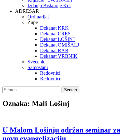
Izdanja Biskupije Krk
ADRESAR
Ordinarijat
Župe
Dekanat KRK
Dekanat CRES
Dekanat LOŠINJ
Dekanat OMIŠALJ
Dekanat RAB
Dekanat VRBNIK
Svećenici
Samostani
Redovnici
Redovnice
Search
Search
for:
Oznaka:
Mali Lošinj
U Malom Lošinju održan seminar za
novu evangelizaciju