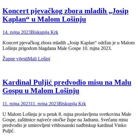
Koncert pjevačkog zbora mladih „Josip
Kaplan“ u Malom Lošinju
Posted
Author
14. rujna 2023
Biskupija Krk
on
Koncert pjevačkog zbora mladih „Josip Kaplan“ održan je u Malom
Lošinju prigodom blagdana Male Gospe 10. rujna 2023.
Categories
Tags
Župne vijesti
Mali Lošinj
Kardinal Puljić predvodio misu na Malu
Gospu u Malom Lošinju
Posted
Author
11. rujna 2023
11. rujna 2023
Biskupija Krk
on
U Malom Lošinju je u petak 8. rujna proslavljena svetkovina Male
Gospe, zaštitnice najveće otočke župe na Jadranu. Svečanu misu
predvodio je umirovljeni vrhbosanski nadbiskup kardinal Vinko
Puljić.