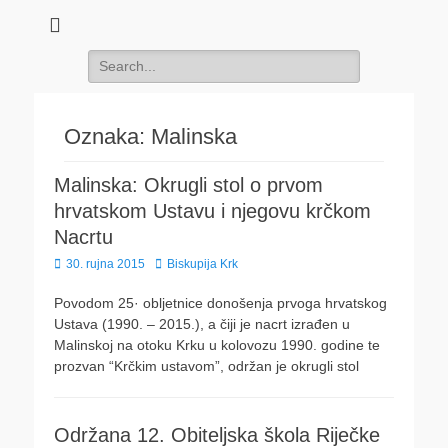
Search
for:
Oznaka:
Malinska
Malinska: Okrugli stol o prvom
hrvatskom Ustavu i njegovu krčkom
Nacrtu
Posted
Author
30. rujna 2015
Biskupija Krk
on
Povodom 25· obljetnice donošenja prvoga hrvatskog
Ustava (1990. – 2015.), a čiji je nacrt izrađen u
Malinskoj na otoku Krku u kolovozu 1990. godine te
prozvan “Krčkim ustavom”, održan je okrugli stol
Održana 12. Obiteljska škola Riječke