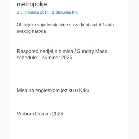
metropolije
Posted
Author
3. prosinca 2014
Biskupija Krk
on
Obiteljske vrijednosti bitne su za kontinuitet života
svakog naroda
Raspored nedjeljnih misa / Sunday Mass
schedule – summer 2026.
Misa na engleskom jeziku u Krku
Verbum Domini 2026.