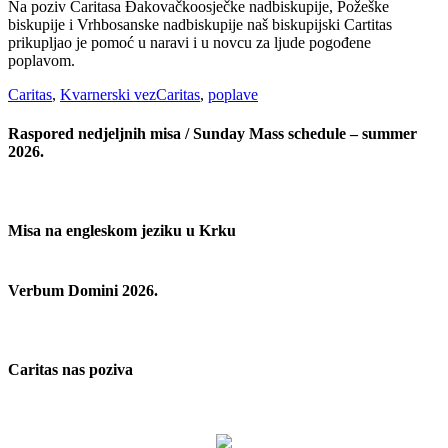
Na poziv Caritasa Đakovačkoosječke nadbiskupije, Požeške
biskupije i Vrhbosanske nadbiskupije naš biskupijski Cartitas
prikupljao je pomoć u naravi i u novcu za ljude pogođene
poplavom.
Categories
Tags
Caritas
,
Kvarnerski vez
Caritas
,
poplave
Raspored nedjeljnih misa / Sunday Mass schedule – summer
2026.
Misa na engleskom jeziku u Krku
Verbum Domini 2026.
Caritas nas poziva