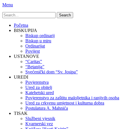
Menu
Search
for:
Primary
Skip
Početna
to
BISKUPIJA
Menu
content
Biskup ordinarij
Biskup u miru
Ordinarijat
Povijest
USTANOVE
“Caritas”
“Betanija”
Svećenički dom “Sv. Josipa”
UREDI
Povjerenstva
Ured za obitelj
Katehetski ured
Povjerenstvo za zaštitu maloljetnika i ranjivih osoba
Ured za crkvenu umjetnost i kulturna dobra
Postulatura A. Mahnića
TISAK
Službeni vjesnik
Kvarnerski vez
Knjižara “Sveti Kvirin”