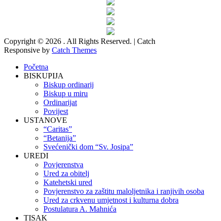
Copyright © 2026
. All Rights Reserved. | Catch
Responsive by
Catch Themes
Scroll
Početna
Up
BISKUPIJA
Biskup ordinarij
Biskup u miru
Ordinarijat
Povijest
USTANOVE
“Caritas”
“Betanija”
Svećenički dom “Sv. Josipa”
UREDI
Povjerenstva
Ured za obitelj
Katehetski ured
Povjerenstvo za zaštitu maloljetnika i ranjivih osoba
Ured za crkvenu umjetnost i kulturna dobra
Postulatura A. Mahnića
TISAK