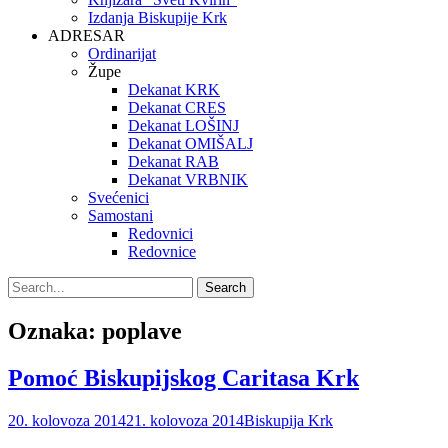
Izdanja Biskupije Krk
ADRESAR
Ordinarijat
Župe
Dekanat KRK
Dekanat CRES
Dekanat LOŠINJ
Dekanat OMIŠALJ
Dekanat RAB
Dekanat VRBNIK
Svećenici
Samostani
Redovnici
Redovnice
Search
Search
for:
Oznaka:
poplave
Pomoć Biskupijskog Caritasa Krk
Posted
Author
20. kolovoza 2014
21. kolovoza 2014
Biskupija Krk
on