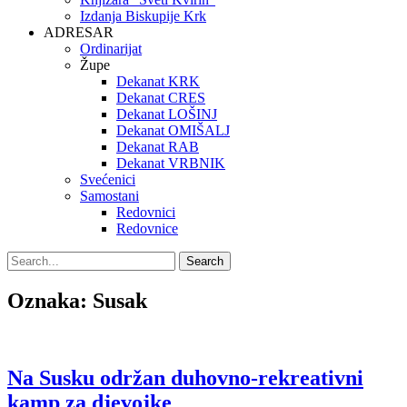
Izdanja Biskupije Krk
ADRESAR
Ordinarijat
Župe
Dekanat KRK
Dekanat CRES
Dekanat LOŠINJ
Dekanat OMIŠALJ
Dekanat RAB
Dekanat VRBNIK
Svećenici
Samostani
Redovnici
Redovnice
Search
Search
for:
Oznaka:
Susak
Na Susku održan duhovno-rekreativni
kamp za djevojke