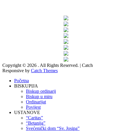
Copyright © 2026
. All Rights Reserved. | Catch
Responsive by
Catch Themes
Scroll
Početna
Up
BISKUPIJA
Biskup ordinarij
Biskup u miru
Ordinarijat
Povijest
USTANOVE
“Caritas”
“Betanija”
Svećenički dom “Sv. Josipa”