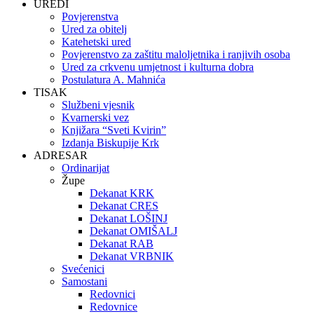
UREDI
Povjerenstva
Ured za obitelj
Katehetski ured
Povjerenstvo za zaštitu maloljetnika i ranjivih osoba
Ured za crkvenu umjetnost i kulturna dobra
Postulatura A. Mahnića
TISAK
Službeni vjesnik
Kvarnerski vez
Knjižara “Sveti Kvirin”
Izdanja Biskupije Krk
ADRESAR
Ordinarijat
Župe
Dekanat KRK
Dekanat CRES
Dekanat LOŠINJ
Dekanat OMIŠALJ
Dekanat RAB
Dekanat VRBNIK
Svećenici
Samostani
Redovnici
Redovnice