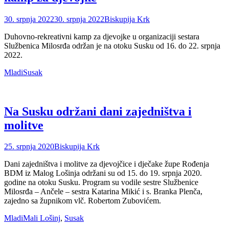
Posted
Author
30. srpnja 2022
30. srpnja 2022
Biskupija Krk
on
Duhovno-rekreativni kamp za djevojke u organizaciji sestara
Službenica Milosrđa održan je na otoku Susku od 16. do 22. srpnja
2022.
Categories
Tags
Mladi
Susak
Na Susku održani dani zajedništva i
molitve
Posted
Author
25. srpnja 2020
Biskupija Krk
on
Dani zajedništva i molitve za djevojčice i dječake župe Rođenja
BDM iz Malog Lošinja održani su od 15. do 19. srpnja 2020.
godine na otoku Susku. Program su vodile sestre Službenice
Milosrđa – Ančele – sestra Katarina Mikić i s. Branka Plenča,
zajedno sa župnikom vlč. Robertom Zubovićem.
Categories
Tags
Mladi
Mali Lošinj
,
Susak