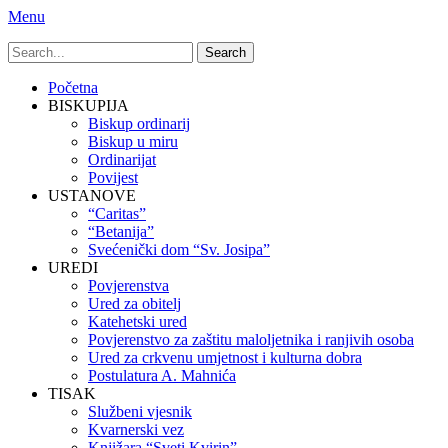
Menu
Search
for:
Primary
Skip
Početna
to
BISKUPIJA
Menu
content
Biskup ordinarij
Biskup u miru
Ordinarijat
Povijest
USTANOVE
“Caritas”
“Betanija”
Svećenički dom “Sv. Josipa”
UREDI
Povjerenstva
Ured za obitelj
Katehetski ured
Povjerenstvo za zaštitu maloljetnika i ranjivih osoba
Ured za crkvenu umjetnost i kulturna dobra
Postulatura A. Mahnića
TISAK
Službeni vjesnik
Kvarnerski vez
Knjižara “Sveti Kvirin”