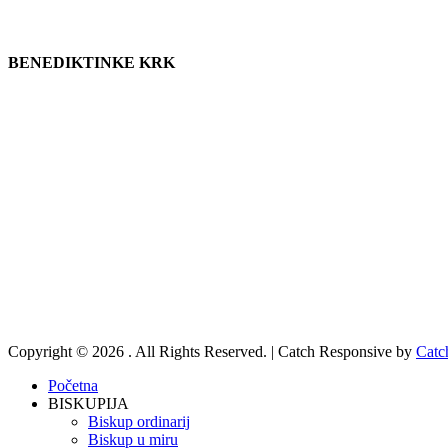
BENEDIKTINKE KRK
Copyright © 2026
. All Rights Reserved. | Catch Responsive by
Catc
Scroll
Početna
Up
BISKUPIJA
Biskup ordinarij
Biskup u miru