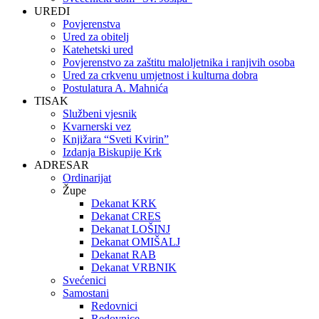
UREDI
Povjerenstva
Ured za obitelj
Katehetski ured
Povjerenstvo za zaštitu maloljetnika i ranjivih osoba
Ured za crkvenu umjetnost i kulturna dobra
Postulatura A. Mahnića
TISAK
Službeni vjesnik
Kvarnerski vez
Knjižara “Sveti Kvirin”
Izdanja Biskupije Krk
ADRESAR
Ordinarijat
Župe
Dekanat KRK
Dekanat CRES
Dekanat LOŠINJ
Dekanat OMIŠALJ
Dekanat RAB
Dekanat VRBNIK
Svećenici
Samostani
Redovnici
Redovnice