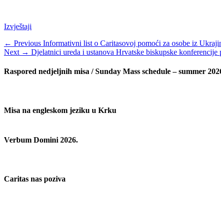
Categories
Izvještaji
Navigacija
Previous
← Previous
Informativni list o Caritasovoj pomoći za osobe iz Ukraj
Next
post:
Next →
Djelatnici ureda i ustanova Hrvatske biskupske konferencije 
objava
post:
Raspored nedjeljnih misa / Sunday Mass schedule – summer 202
Misa na engleskom jeziku u Krku
Verbum Domini 2026.
Caritas nas poziva