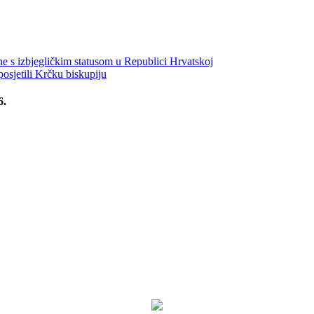
ine s izbjegličkim statusom u Republici Hrvatskoj
posjetili Krčku biskupiju
6.