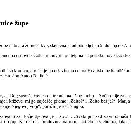
tnice župe
pe i titulara župne crkve, slavljena je od ponedjeljka 5. do srijede 7.
učenicima osnovne škole i njihovim roditeljima na početku nove školske 
 molili su krunicu, a misu je predslavio docent na Hrvatskome katoličk
ović te don Anton Budinić.
e, ali Bog susreće čovjeka u trenucima tišine i mira. „Anđeo nije zateka
šnje i križeve, mi ga najčešće pitamo: ‚Zašto?‘ i ‚Zašto baš ja?‘. Marij
danje Njegovoj volji“, poručio je vlč. Singbo.
i zahvaliti za Božje djelovanje u životu. „Svaki put kad slavimo naš
 u oluji. Kao što su brodovima na moru potrebni svjetionici, tako je