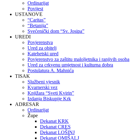
Ordinarijat
Povijest
USTANOVE
“Caritas”
“Betanija”
Svećenički dom “Sv. Josipa”
UREDI
Povjerenstva
Ured za obitelj
Katehetski ured
Povjerenstvo za zaštitu maloljetnika i ranjivih osoba
Ured za crkvenu umjetnost i kulturna dobra
Postulatura A. Mahnića
TISAK
Službeni vjesnik
Kvarnerski vez
Knjižara “Sveti Kvirin”
Izdanja Biskupije Krk
ADRESAR
Ordinarijat
Župe
Dekanat KRK
Dekanat CRES
Dekanat LOŠINJ
Dekanat OMIŠALJ