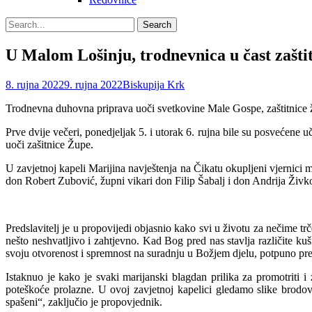
Search
Search
for:
U Malom Lošinju, trodnevnica u čast zašti
Posted
Author
8. rujna 2022
9. rujna 2022
Biskupija Krk
on
Trodnevna duhovna priprava uoči svetkovine Male Gospe, zaštitnice žu
Prve dvije večeri, ponedjeljak 5. i utorak 6. rujna bile su posvećene 
uoči zašitnice Župe.
U zavjetnoj kapeli Marijina navještenja na Čikatu okupljeni vjernici
don Robert Zubović, župni vikari don Filip Šabalj i don Andrija Živk
Predslavitelj je u propovijedi objasnio kako svi u životu za nečime trč
nešto neshvatljivo i zahtjevno. Kad Bog pred nas stavlja različite ku
svoju otvorenost i spremnost na suradnju u Božjem djelu, potpuno pre
Istaknuo je kako je svaki marijanski blagdan prilika za promotriti 
poteškoće prolazne. U ovoj zavjetnoj kapelici gledamo slike brodova
spašeni“, zaključio je propovjednik.