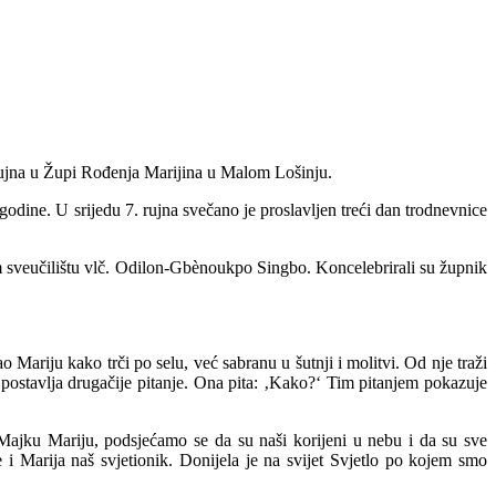
 rujna u Župi Rođenja Marijina u Malom Lošinju.
godine. U srijedu 7. rujna svečano je proslavljen treći dan trodnevnice
om sveučilištu vlč. Odilon-Gbènoukpo Singbo. Koncelebrirali su župnik
o Mariju kako trči po selu, već sabranu u šutnji i molitvi. Od nje traži
a postavlja drugačije pitanje. Ona pita: ‚Kako?‘ Tim pitanjem pokazuje
u Majku Mariju, podsjećamo se da su naši korijeni u nebu i da su sve
 i Marija naš svjetionik. Donijela je na svijet Svjetlo po kojem smo