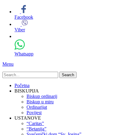
Facebook
Viber
Whatsapp
Menu
Search
for:
Primary
Skip
Početna
to
BISKUPIJA
Menu
content
Biskup ordinarij
Biskup u miru
Ordinarijat
Povijest
USTANOVE
“Caritas”
“Betanija”
Svećenički dom “Sv. Josipa”