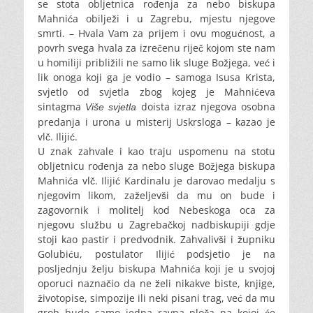
se stota obljetnica rođenja za nebo biskupa
Mahnića obilježi i u Zagrebu, mjestu njegove
smrti. – Hvala Vam za prijem i ovu mogućnost, a
povrh svega hvala za izrečenu riječ kojom ste nam
u homiliji približili ne samo lik sluge Božjega, već i
lik onoga koji ga je vodio – samoga Isusa Krista,
svjetlo od svjetla zbog kojeg je Mahnićeva
sintagma
doista izraz njegova osobna
Više svjetla
predanja i urona u misterij Uskrsloga – kazao je
vlč. Ilijić.
U znak zahvale i kao traju uspomenu na stotu
obljetnicu rođenja za nebo sluge Božjega biskupa
Mahnića vlč. Ilijić Kardinalu je darovao medalju s
njegovim likom, zaželjevši da mu on bude i
zagovornik i molitelj kod Nebeskoga oca za
njegovu službu u Zagrebačkoj nadbiskupiji gdje
stoji kao pastir i predvodnik. Zahvalivši i župniku
Golubiću, postulator Ilijić podsjetio je na
posljednju želju biskupa Mahnića koji je u svojoj
oporuci naznačio da ne želi nikakve biste, knjige,
životopise, simpozije ili neki pisani trag, već da mu
grob bude samo jedna ravna ploča na kojoj će