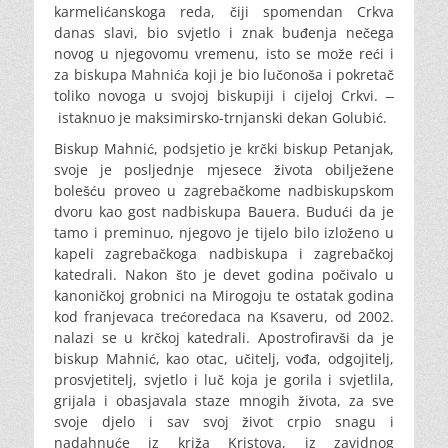
karmelićanskoga reda, čiji spomendan Crkva
danas slavi, bio svjetlo i znak buđenja nečega
novog u njegovomu vremenu, isto se može reći i
za biskupa Mahnića koji je bio lučonoša i pokretač
toliko novoga u svojoj biskupiji i cijeloj Crkvi.
–
istaknuo je maksimirsko-trnjanski dekan Golubić.
Biskup Mahnić, podsjetio je krčki biskup Petanjak,
svoje je posljednje mjesece života obilježene
bolešću proveo u zagrebačkome nadbiskupskom
dvoru kao gost nadbiskupa Bauera. Budući da je
tamo i preminuo, njegovo je tijelo bilo izloženo u
kapeli zagrebačkoga nadbiskupa i zagrebačkoj
katedrali. Nakon što je devet godina počivalo u
kanoničkoj grobnici na Mirogoju te ostatak godina
kod franjevaca trećoredaca na Ksaveru, od 2002.
nalazi se u krčkoj katedrali. Apostrofiravši da je
biskup Mahnić, kao otac, učitelj, vođa, odgojitelj,
prosvjetitelj, svjetlo i luč koja je gorila i svjetlila,
grijala i obasjavala staze mnogih života, za sve
svoje djelo i sav svoj život crpio snagu i
nadahnuće iz križa Kristova, iz zavidnog