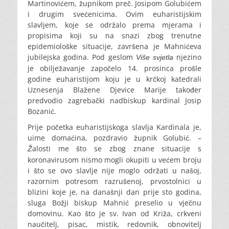
Martinovićem, župnikom preč. Josipom Golubićem
i drugim svećenicima. Ovim euharistijskim
slavljem, koje se održalo prema mjerama i
propisima koji su na snazi zbog trenutne
epidemiološke situacije, završena je Mahnićeva
jubilejska godina. Pod geslom
njezino
Više svjetla
je obilježavanje započelo 14. prosinca prošle
godine euharistijom koju je u krčkoj katedrali
Uznesenja Blažene Djevice Marije također
predvodio zagrebački nadbiskup kardinal Josip
Bozanić.
Prije početka euharistijskoga slavlja Kardinala je,
uime domaćina, pozdravio župnik Golubić. –
alosti me što se zbog znane situacije s
Ž
koronavirusom nismo mogli okupiti u većem broju
i što se ovo slavlje nije moglo održati u našoj,
razornim potresom razrušenoj, prvostolnici u
blizini koje je, na današnji dan prije sto godina,
sluga Božji biskup Mahnić preselio u vječnu
domovinu. Kao što je sv. Ivan od Križa, crkveni
naučitelj, pisac, mistik, redovnik, obnovitelj