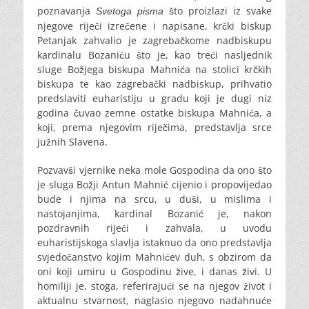
poznavanja
što proizlazi iz svake
Svetoga pisma
njegove riječi izrečene i napisane, krčki biskup
Petanjak zahvalio je zagrebačkome nadbiskupu
kardinalu Bozaniću što je, kao treći nasljednik
sluge Božjega biskupa Mahnića na stolici krčkih
biskupa te kao zagrebački nadbiskup, prihvatio
predslaviti euharistiju u gradu koji je dugi niz
godina čuvao zemne ostatke biskupa Mahnića, a
koji, prema njegovim riječima, predstavlja srce
južnih Slavena.
Pozvavši vjernike neka mole Gospodina da ono što
je sluga Božji Antun Mahnić cijenio i propovijedao
bude i njima na srcu, u duši, u mislima i
nastojanjima, kardinal Bozanić je, nakon
pozdravnih riječi i zahvala, u uvodu
euharistijskoga slavlja istaknuo da ono predstavlja
svjedočanstvo kojim Mahnićev duh, s obzirom da
oni koji umiru u Gospodinu žive, i danas živi. U
homiliji je, stoga, referirajući se na njegov život i
aktualnu stvarnost, naglasio njegovo nadahnuće