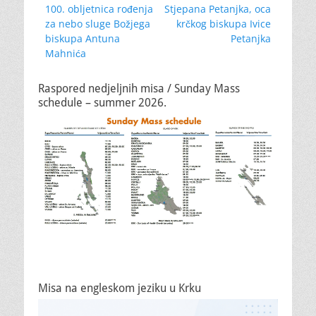
post:
post:
100. obljetnica rođenja
Stjepana Petanjka, oca
za nebo sluge Božjega
krčkog biskupa Ivice
biskupa Antuna
Petanjka
Mahnića
Raspored nedjeljnih misa / Sunday Mass
schedule – summer 2026.
Misa na engleskom jeziku u Krku