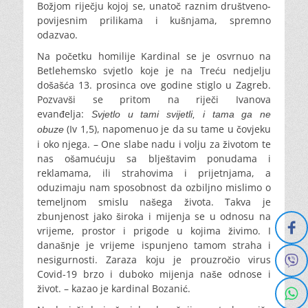
Božjom riječju kojoj se, unatoč raznim društveno-
povijesnim prilikama i kušnjama, spremno
odazvao.
Na početku homilije Kardinal se je osvrnuo na
Betlehemsko svjetlo koje je na Treću nedjelju
došašća 13. prosinca ove godine stiglo u Zagreb.
Pozvavši se pritom na riječi Ivanova
evanđelja:
Svjetlo u tami svijetli, i tama ga ne
(Iv 1,5), napomenuo je da su tame u čovjeku
obuze
i oko njega. – One slabe nadu i volju za životom te
nas ošamućuju sa blještavim ponudama i
reklamama, ili strahovima i prijetnjama, a
oduzimaju nam sposobnost da ozbiljno mislimo o
temeljnom smislu našega života. Takva je
zbunjenost jako široka i mijenja se u odnosu na
vrijeme, prostor i prigode u kojima živimo. I
današnje je vrijeme ispunjeno tamom straha i
nesigurnosti. Zaraza koju je prouzročio virus
Covid-19 brzo i duboko mijenja naše odnose i
život. – kazao je kardinal Bozanić.