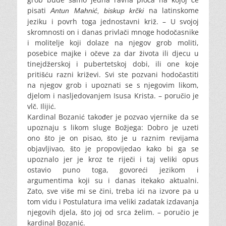
pisati
na latinskome
Antun Mahnić, biskup krčki
jeziku i povrh toga jednostavni križ. – U svojoj
skromnosti on i danas privlači mnoge hodočasnike
i molitelje koji dolaze na njegov grob moliti,
posebice majke i očeve za dar života ili djecu u
tinejdžerskoj i pubertetskoj dobi, ili one koje
pritišću razni križevi. Svi ste pozvani hodočastiti
na njegov grob i upoznati se s njegovim likom,
djelom i nasljedovanjem Isusa Krista. – poručio je
vlč. Ilijić.
Kardinal Bozanić također je pozvao vjernike da se
upoznaju s likom sluge Božjega: Dobro je uzeti
ono što je on pisao, što je u raznim revijama
objavljivao, što je propovijedao kako bi ga se
upoznalo jer je kroz te riječi i taj veliki opus
ostavio puno toga, govoreći jezikom i
argumentima koji su i danas itekako aktualni.
Zato, sve više mi se čini, treba ići na izvore pa u
tom vidu i Postulatura ima veliki zadatak izdavanja
njegovih djela, što joj od srca želim. – poručio je
kardinal Bozanić.