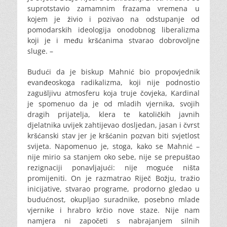
suprotstavio zamamnim frazama vremena u
kojem je živio i pozivao na odstupanje od
pomodarskih ideologija onodobnog liberalizma
koji je i među kršćanima stvarao dobrovoljne
sluge. –
Budući da je biskup Mahnić bio propovjednik
evanđeoskoga radikalizma, koji nije podnostio
zagušljivu atmosferu koja truje čovjeka, Kardinal
je spomenuo da je od mladih vjernika, svojih
dragih prijatelja, klera te katoličkih javnih
djelatnika uvijek zahtijevao dosljedan, jasan i čvrst
kršćanski stav jer je kršćanin pozvan biti svjetlost
svijeta. Napomenuo je, stoga, kako se Mahnić –
nije mirio sa stanjem oko sebe, nije se prepuštao
rezignaciji ponavljajući: nije moguće ništa
promijeniti. On je razmatrao Riječ Božju, tražio
inicijative, stvarao programe, prodorno gledao u
budućnost, okupljao suradnike, posebno mlade
vjernike i hrabro krčio nove staze. Nije nam
namjera ni započeti s nabrajanjem silnih