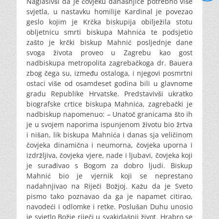
Naglasivši da je čovjeku današnjice potrebno više
svjetla, u nastavku homilije Kardinal je povezao
geslo kojim je Krčka biskupija obilježila stotu
obljetnicu smrti biskupa Mahnića te podsjetio
zašto je krčki biskup Mahnić posljednje dane
svoga života proveo u Zagrebu kao gost
nadbiskupa metropolita zagrebačkoga dr. Bauera
zbog čega su, između ostaloga, i njegovi posmrtni
ostaci više od osamdeset godina bili u glavnome
gradu Republike Hrvatske. Predstavivši ukratko
biografske crtice biskupa Mahnića, zagrebački je
nadbiskup napomenuo: – Unatoč granicama što ih
je u svojem naporima ispunjenom životu bio žrtva
i nišan, lik biskupa Mahnića i danas sja veličinom
čovjeka dinamična i neumorna, čovjeka uporna i
izdržljiva, čovjeka vjere, nade i ljubavi, čovjeka koji
je surađivao s Bogom za dobro ljudi. Biskup
Mahnić bio je vjernik koji se neprestano
nadahnjivao na Riječi Božjoj. Kažu da je Sveto
pismo tako poznavao da ga je napamet citirao,
navodeći i odlomke i retke. Poslušan Duhu unosio
je svjetlo Božje riječi u svakidašnji život. Hrabro se