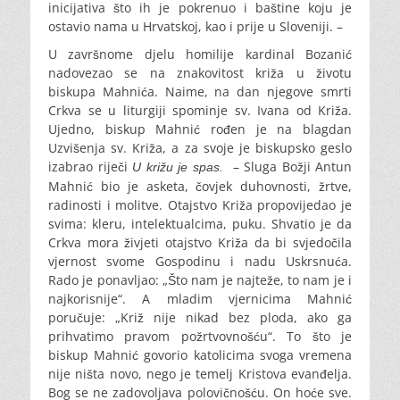
inicijativa što ih je pokrenuo i baštine koju je
ostavio nama u Hrvatskoj, kao i prije u Sloveniji. –
U završnome djelu homilije kardinal Bozanić
nadovezao se na znakovitost križa u životu
biskupa Mahnića. Naime, na dan njegove smrti
Crkva se u liturgiji spominje sv. Ivana od Križa.
Ujedno, biskup Mahnić rođen je na blagdan
Uzvišenja sv. Križa, a za svoje je biskupsko geslo
izabrao riječi
– Sluga Božji Antun
U križu je spas.
Mahnić bio je asketa, čovjek duhovnosti, žrtve,
radinosti i molitve. Otajstvo Križa propovijedao je
svima: kleru, intelektualcima, puku. Shvatio je da
Crkva mora živjeti otajstvo Križa da bi svjedočila
vjernost svome Gospodinu i nadu Uskrsnuća.
Rado je ponavljao: „Što nam je najteže, to nam je i
najkorisnije“. A mladim vjernicima Mahnić
poručuje: „Križ nije nikad bez ploda, ako ga
prihvatimo pravom požrtvovnošću“. To što je
biskup Mahnić govorio katolicima svoga vremena
nije ništa novo, nego je temelj Kristova evanđelja.
Bog se ne zadovoljava polovičnošću. On hoće sve.