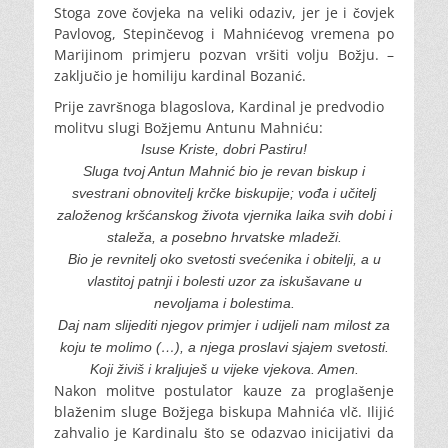
Stoga zove čovjeka na veliki odaziv, jer je i čovjek
Pavlovog, Stepinčevog i Mahnićevog vremena po
Marijinom primjeru pozvan vršiti volju Božju. –
zaključio je homiliju kardinal Bozanić.
Prije završnoga blagoslova, Kardinal je predvodio
molitvu slugi Božjemu Antunu Mahniću:
Isuse Kriste, dobri Pastiru!
Sluga tvoj Antun Mahnić bio je revan biskup i
svestrani obnovitelj krčke biskupije; vođa i učitelj
založenog kršćanskog života vjernika laika svih dobi i
staleža, a posebno hrvatske mladeži.
Bio je revnitelj oko svetosti svećenika i obitelji, a u
vlastitoj patnji i bolesti uzor za iskušavane u
nevoljama i bolestima.
Daj nam slijediti njegov primjer i udijeli nam milost za
koju te molimo (…), a njega proslavi sjajem svetosti.
Koji živiš i kraljuješ u vijeke vjekova. Amen.
Nakon molitve postulator kauze za proglašenje
blaženim sluge Božjega biskupa Mahnića vlč. Ilijić
zahvalio je Kardinalu što se odazvao inicijativi da