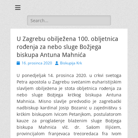
Search
for:
U Zagrebu obilježena 100. obljetnica
rođenja za nebo sluge Božjega
biskupa Antuna Mahnića
Posted
Author
16. prosinca 2020
Biskupija Krk
on
U ponedjeljak 14. prosinca 2020. u crkvi svetoga
Petra apostola u Zagrebu svečanim euharistijskim
slavljem obilježena je stota obljetnica rođenja za
nebo sluge Božjega krčkog biskupa Antuna
Mahnića. Misno slavlje predvodio je zagrebački
nadbiskup kardinal Josip Bozanić u zajedništvu s
krčkim biskupom Ivicom Petanjkom
, postulatorom
kauze za proglašenje blaženim sluge Božjega
biskupa Mahnića vlč. dr. Sašom Ilijićem,
provincijalom franjevaca trećoredaca fra Ivom