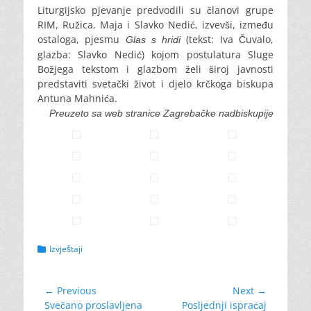
Liturgijsko pjevanje predvodili su članovi grupe
RIM, Ružica, Maja i Slavko Nedić, izvevši, između
ostaloga, pjesmu
(tekst: Iva Čuvalo,
Glas s hri
di
glazba: Slavko Nedić) kojom postulatura Sluge
Božjega tekstom i glazbom želi široj javnosti
predstaviti svetački život i djelo krčkoga biskupa
Antuna Mahnića.
Preuzeto sa web stranice Zagrebačke nadbiskupije
Categories
Izvještaji
Navigacija
← Previous
Next →
Previous
Next
Svečano proslavljena
Posljednji ispraćaj
objava