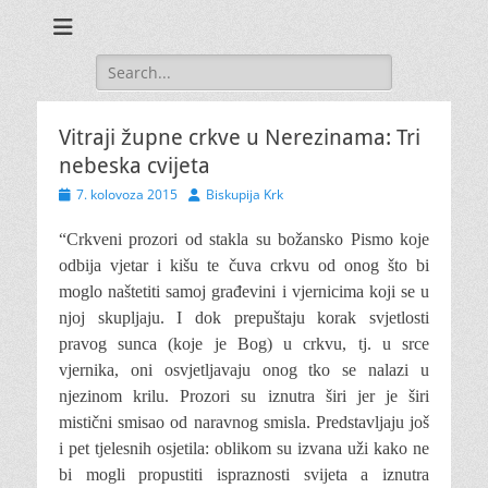
Search
for:
Vitraji župne crkve u Nerezinama: Tri
nebeska cvijeta
Posted
Author
7. kolovoza 2015
Biskupija Krk
on
“Crkveni prozori od stakla su božansko Pismo koje
odbija vjetar i kišu te čuva crkvu od onog što bi
moglo naštetiti samoj građevini i vjernicima koji se u
njoj skupljaju.
I dok prepuštaju korak svjetlosti
pravog sunca (koje je Bog) u crkvu, tj. u srce
vjernika, oni osvjetljavaju onog tko se nalazi u
njezinom krilu.
Prozori su iznutra širi jer je širi
mistični smisao od naravnog smisla. Predstavljaju još
i pet tjelesnih osjetila: oblikom su izvana uži kako ne
bi mogli propustiti ispraznosti svijeta a iznutra