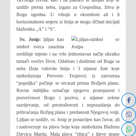
uzdiže prema nebu, izgara za Gospodina, žrtva je
Bogu ugodna. U vitraju u okomitom ali i li
horizontalnom smjeru iz linija se mogu iščitati inicijali
blaženika ,,A” i “S”.
Sv. Josip:
ljiljan kao
simbol sveca zauzima
središnje mjesto i na vrlo jednostavan
način ukratko
tumači svečev
život. Odabran i dodirnut od Boga sa
neba (žuta valovita linija i 3 nijanse žute koje
simboliziraju Presveto Trojstvo) iz zatvorena
“pupoljka” počinje se otvarati prema Božjem planu.
Ravna stabljika označuje njegovu postojanost i
posvećenost Bogu i pozivu, a nijanse zelene
sazrijevanje, od prestrašenosti i nepouzdanja do
prihvaćanja Božjeg plana i predanosti Njegovoj volji.
Ljiljan se uzdiže, sv. Josip je postavljen kao čuvar, ali
i nadovezuje na plavu boju koja simbolizira Blaženu
Djevicu Mariju. Mala plava “ribica” s lijeve strane