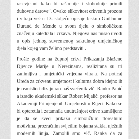
rascvjetani kako bi raširenije i slobodnije primili
duhovne darove”. Ovako slikovitost crkvenih prozora
i vitraja već u 13. stoljeću opisuje biskup Guillaume
Durand de Mende u svom djelu o simboličkom
značenju katedrala i crkava. Njegova nas misao uvodi
u opis jednog suvremenog sakralnog umjetničkog
djela kojeg vam želimo predstaviti .
Prošle godine na župnoj crkvi Prikazanja Blažene
Djevice Marije u Nerezinama, realizirana su tri
zanimljiva i umjetnički vrijedna vitraja. Na poticaj
Ureda za crkvenu umjetnost i kulturna dobra idejno ih
je osmislio i dizajnirao naš svećenik vlč. Ranko Papić
a izradio akademski slikar Robert Mijalić, profesor na
Akademiji Primjenjenih Umjetnosti u Rijeci. Kako se
bi opteretila i zatamnila unutrašnjost crkve zamišljeno
je da se sveci prikažu simboličkim florealnim
motivima, prozračnim svijetlim bojama stakla, nježnih
modernih linija. Zamolili smo vlč. Ranka da za