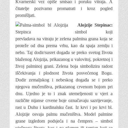
Kvarnerski vez opiše smisao i poruku vitraja. A
čitatelje pozivamo promatrati i kroz pogled
promišljati.
Alojzije Stepinac:
simbol koji
prevladava na vitraju je zelena palmina grana koja se
proteže od dna prema vrhu, kao da spaja zemlju i
nebo. Taj dodir/susret događa se preko svetog života
blaženog Alojzija, prikazanog u valovitoj, pokretnoj i
živoj palminoj grani. Zelena boja simbolizira radost
iščekivanja i plodnost života posvećenog Bogu.
Dodir zemaljskog i nebeskog događa se i preko
njegova mučeništva, prikazanog crvenom bojom pri
dnu. Ujedno je to i znak utemeljenosti u vjeri a
različite nijanse crvene boje označavaju sazrijevanje,
rast u Duhu i kardinalsku čast. Iz krvi i po krvi bl.
Alojzije osvaja palmu mučeništva. Model palmine
grane izgledom podsjeća i na čempres – simbol
vječnoga života, kao i na plamen ili tamjan koji se