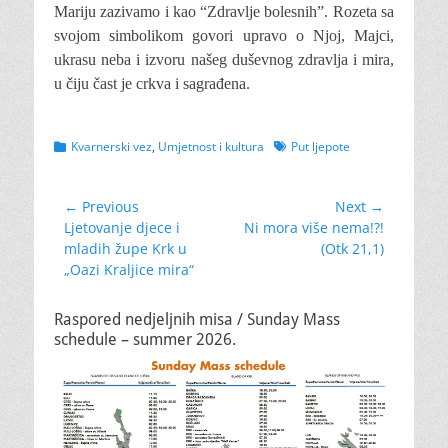
Mariju zazivamo i kao “Zdravlje bolesnih”. Rozeta sa
svojom simbolikom govori upravo o Njoj, Majci,
ukrasu neba i izvoru našeg duševnog zdravlja i mira,
u čiju čast je crkva i sagrađena.
Categories
Tags
Kvarnerski vez
,
Umjetnost i kultura
Put ljepote
Navigacija
← Previous
Next →
Previous
Next
Ljetovanje djece i
Ni mora više nema!?!
objava
post:
post:
mladih župe Krk u
(Otk 21,1)
„Oazi Kraljice mira“
Raspored nedjeljnih misa / Sunday Mass
schedule – summer 2026.