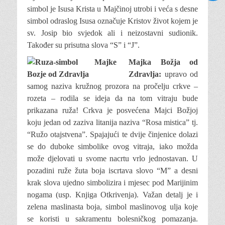
simbol je Isusa Krista u Majčinoj utrobi i veća s desne
simbol odraslog Isusa označuje Kristov život kojem je
sv. Josip bio svjedok ali i neizostavni sudionik.
Također su prisutna slova “S” i “J”.
Majka Božja od
Zdravlja:
upravo od
samog naziva kružnog prozora na pročelju crkve –
rozeta – rodila se ideja da na tom vitraju bude
prikazana ruža! Crkva je posvećena Majci Božjoj
koju jedan od zaziva litanija naziva “Rosa mistica” tj.
“Ružo otajstvena”. Spajajući te dvije činjenice dolazi
se do duboke simbolike ovog vitraja, iako možda
može djelovati u svome nacrtu vrlo jednostavan. U
pozadini ruže žuta boja iscrtava slovo “M” a desni
krak slova ujedno simbolizira i mjesec pod Marijinim
nogama (usp. Knjiga Otkrivenja). Važan detalj je i
zelena maslinasta boja, simbol maslinovog ulja koje
se koristi u sakramentu bolesničkog pomazanja.