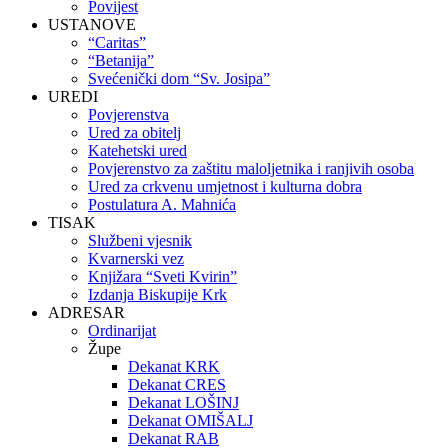
Povijest
USTANOVE
“Caritas”
“Betanija”
Svećenički dom “Sv. Josipa”
UREDI
Povjerenstva
Ured za obitelj
Katehetski ured
Povjerenstvo za zaštitu maloljetnika i ranjivih osoba
Ured za crkvenu umjetnost i kulturna dobra
Postulatura A. Mahnića
TISAK
Službeni vjesnik
Kvarnerski vez
Knjižara “Sveti Kvirin”
Izdanja Biskupije Krk
ADRESAR
Ordinarijat
Župe
Dekanat KRK
Dekanat CRES
Dekanat LOŠINJ
Dekanat OMIŠALJ
Dekanat RAB