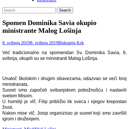
Search
Search
for:
Spomen Dominika Savia okupio
ministrante Malog Lošinja
Posted
Author
8. svibnja 2019
8. svibnja 2019
Biskupija Krk
on
Već tradicionalno na spomendan Sv. Dominika Savia, 6.
svibnja, okupili su se ministranti Malog Lošinja.
Unatoč školskim i
drugim
obavezama, odazvao se veći broj
ministranata.
Susret smo započeli svibanjskom pobožnošću i nastavili
svetom Misom.
U homiliji je vlč. Filip približio lik sveca i njegov krepostan
život.
Nakon mise vlč. Josip organizirao je susret koji smo završili
igrom i druženjem.
Categories
Tags