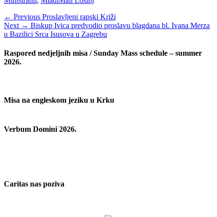
Ministranti
,
Mladi
Mali Lošinj
Navigacija
Previous
← Previous
Proslavljeni rapski Križi
Next
post:
Next →
Biskup Ivica predvodio proslavu blagdana bl. Ivana Merza
objava
post:
u Bazilici Srca Isusova u Zagrebu
Raspored nedjeljnih misa / Sunday Mass schedule – summer
2026.
Misa na engleskom jeziku u Krku
Verbum Domini 2026.
Caritas nas poziva