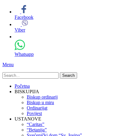
Facebook
Viber
Whatsapp
Menu
Search
for:
Primary
Skip
Početna
to
BISKUPIJA
Menu
content
Biskup ordinarij
Biskup u miru
Ordinarijat
Povijest
USTANOVE
“Caritas”
“Betanija”
Svećenički dom “Sv. Josipa”