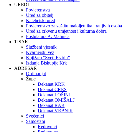
UREDI
Povjerenstva
Ured za obitelj
Katehetski ured
Povjerenstvo za zaštitu maloljetnika i ranjivih osoba
Ured za crkvenu umjetnost i kulturna dobra
Postulatura A. Mahnića
TISAK
Službeni vjesnik
Kvarnerski vez
Knjižara “Sveti Kvirin”
Izdanja Biskupije Krk
ADRESAR
Ordinarijat
Župe
Dekanat KRK
Dekanat CRES
Dekanat LOŠINJ
Dekanat OMIŠALJ
Dekanat RAB
Dekanat VRBNIK
Svećenici
Samostani
Redovnici
Redovnice