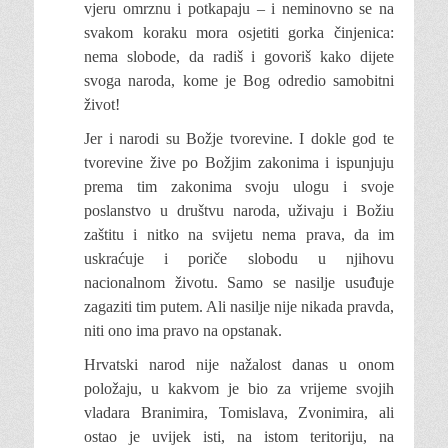
vjeru omrznu i potkapaju – i neminovno se na
svakom koraku mora osjetiti gorka činjenica:
nema slobode, da radiš i govoriš kako dijete
svoga naroda, kome je Bog odredio samobitni
život!
Jer i narodi su Božje tvorevine. I dokle god te
tvorevine žive po Božjim zakonima i ispunjuju
prema tim zakonima svoju ulogu i svoje
poslanstvo u društvu naroda, uživaju i Božiu
zaštitu i nitko na svijetu nema prava, da im
uskraćuje i poriče slobodu u njihovu
nacionalnom životu. Samo se nasilje usuđuje
zagaziti tim putem. Ali nasilje nije nikada pravda,
niti ono ima pravo na opstanak.
Hrvatski narod nije nažalost danas u onom
položaju, u kakvom je bio za vrijeme svojih
vladara Branimira, Tomislava, Zvonimira, ali
ostao je uvijek isti, na istom teritoriju, na