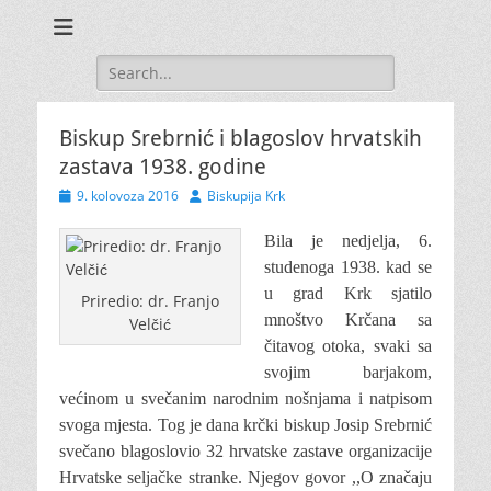
Search
for:
Biskup Srebrnić i blagoslov hrvatskih
zastava 1938. godine
Posted
Author
9. kolovoza 2016
Biskupija Krk
on
Bila je nedjelja, 6.
studenoga 1938. kad se
u grad Krk sjatilo
Priredio: dr. Franjo
mnoštvo Krčana sa
Velčić
čitavog otoka, svaki sa
svojim barjakom,
većinom u svečanim narodnim nošnjama i natpisom
svoga mjesta. Tog je dana krčki biskup Josip Srebrnić
svečano blagoslovio 32 hrvatske zastave
organizacije
Hrvatske seljačke stranke. Njegov govor ,,O značaju