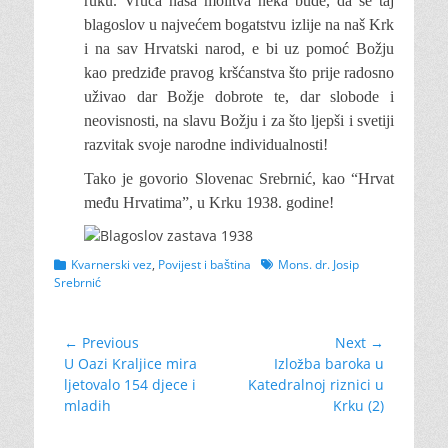
ruku. Vruća naša molitva neka bude, da se taj
blagoslov u najvećem bogatstvu izlije na naš Krk
i na sav Hrvatski narod, e bi uz pomoć Božju
kao predziđe pravog kršćanstva što prije radosno
uživao dar Božje dobrote te, dar slobode i
neovisnosti, na slavu Božju i za što ljepši i svetiji
razvitak svoje narodne individualnosti!
Tako je govorio Slovenac Srebrnić, kao “Hrvat
među Hrvatima”, u Krku 1938. godine!
Categories
Tags
Kvarnerski vez
,
Povijest i baština
Mons. dr. Josip
Srebrnić
Navigacija
← Previous
Next →
Previous
Next
U Oazi Kraljice mira
Izložba baroka u
objava
post:
post:
ljetovalo 154 djece i
Katedralnoj riznici u
mladih
Krku (2)