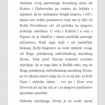
obalama ovog plavetnoga hrvatskog mora od
Kotora i Dubrovnika pa onamo do Sušaka i
naprijed, da ne nabrajamo drugih krajeva, i vrši i
danas ono veliko poslanstvo, koje mu je bilo od
Božie Providnosti već od početka na njegovu
teritoriju određeno. U vezi s Križem i u vezi s
Papom on je faktično i danas predziđe pravoga
kršćanstva. Radi toga traži i od katoličkih
biskupa Božji blagoslov za svete simbole svoga
od Boga primljenog individualnog narodnog
života. Time pred čitavim svijetom svečano
izjavljuje, da se toga dara iz Božjih ruku, tog od
Boga primljenog individualnog narodnog života,
ne će nikada odreći nego da će za taj dar: za Križ
časni i slobodu zlatnu – sve pa i život svoj
žrtvovati jer taj dar mu je i za njegovo poslanstvo
apsolutno potrebit!
Sloboda narodnoga života je za svaki narod