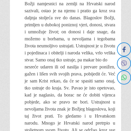
Božji namjesnici na zemlji na Hrvatski narod
sazivali, ostao je na njemu i pratio ga kroz sva
daljnja stoljeća sve do danas. Blagoslov Božji,
primljen u dubokoj poniznoj vjeri, donosi, stvara
i umnožuje život; on donosi i daje snage, da
možemo u borbama, u nevoljama i tegobama
života neumoljivo ustrajati. Ustrajnost je u životu
i pojedinaca i obitelji i naroda velika, vrlo velika
stvar. Samo onaj tko ustraje, pa makar bio do
nesreće udaren ili od nasilja i prevare ponižen,
gažen i lišen svih svojih prava, pobijedit će. Već
je sam Krist rekao, da će se spasiti samo onaj,
tko ustraje do kraja. Sv. Pavao je isto opetovao,
kad je naglasio, da borac ne će dobiti vijenca
pobjede, ako se pravo ne bori. Ustrajnost u
nevoljama života znak je Božjeg blagoslova, koji
taj život prati. To gledamo i u Hrvatskom
narodu. Mnogo je Hrvatski narod pretrpio u
stoljetnom svom životu. Ali se održao kroz sve