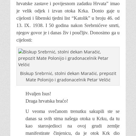
hrvatske zastave i povijesnom zadatku Hrvata” imao
je velik odjek i izvan otoka Krka. Donio gaje u
cijelosti i šibenski tjedni list “Katolik” u broju 46. od
13. IX. 1938. I 50 godina nakon Srebrnićeve smrti,
njegov govor je i danas živ i poučljiv. Donosimo ga u
cijelosti:
Biskup Srebrnić, stolni dekan Maračić, prepozit
Mate Polonijo i gradonacelnik Petar Velčić
Hvaljen Isus!
Draga hrvatska braćo!
U veoma svečanom trenutku sakupili ste se
danas sa svih strna našega otoka u Krku, da tu
kao starosjedioci na ovoj grudi zemlje
manifestirate činjenicu, da je otok Krk dio