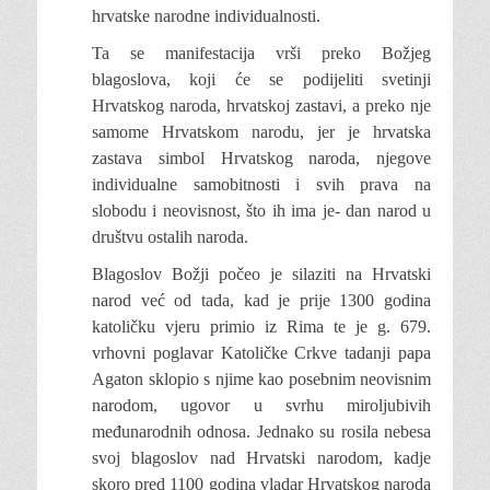
hrvatske narodne individualnosti.
Ta se manifestacija vrši preko Božjeg
blagoslova, koji će se podijeliti svetinji
Hrvatskog naroda, hrvatskoj zastavi, a preko nje
samome Hrvatskom narodu, jer je hrvatska
zastava simbol Hrvatskog naroda, njegove
individualne samobitnosti i svih prava na
slobodu i neovisnost, što ih ima je- dan narod u
društvu ostalih naroda.
Blagoslov Božji počeo je silaziti na Hrvatski
narod već od tada, kad je prije 1300 godina
katoličku vjeru primio iz Rima te je g. 679.
vrhovni poglavar Katoličke Crkve tadanji papa
Agaton sklopio s njime kao posebnim neovisnim
narodom, ugovor u svrhu miroljubivih
međunarodnih odnosa. Jednako su rosila nebesa
svoj blagoslov nad Hrvatski narodom, kadje
skoro pred 1100 godina vladar Hrvatskog naroda