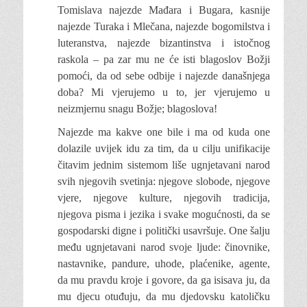
Tomislava najezde Mađara i Bugara, kasnije
najezde Turaka i Mlečana, najezde bogomilstva i
luteranstva, najezde bizantinstva i istočnog
raskola – pa zar mu ne će isti blagoslov Božji
pomoći, da od sebe odbije i najezde današnjega
doba? Mi vjerujemo u to, jer vjerujemo u
neizmjernu snagu Božje; blagoslova!
Najezde ma kakve one bile i ma od kuda one
dolazile uvijek idu za tim, da u cilju unifikacije
čitavim jednim sistemom liše ugnjetavani narod
svih njegovih svetinja: njegove slobode, njegove
vjere, njegove kulture, njegovih tradicija,
njegova pisma i jezika i svake mogućnosti, da se
gospodarski digne i politički usavršuje. One šalju
među ugnjetavani narod svoje ljude: činovnike,
nastavnike, pandure, uhode, plaćenike, agente,
da mu pravdu kroje i govore, da ga isisava ju, da
mu djecu otuđuju, da mu djedovsku katoličku