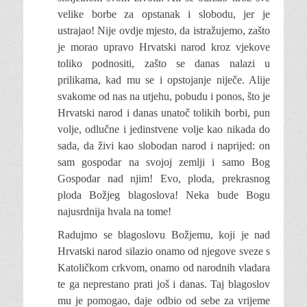
velike borbe za opstanak i slobodu, jer je
ustrajao! Nije ovdje mjesto, da istražujemo, zašto
je morao upravo Hrvatski narod kroz vjekove
toliko podnositi, zašto se danas nalazi u
prilikama, kad mu se i opstojanje niječe. Alije
svakome od nas na utjehu, pobudu i ponos, što je
Hrvatski narod i danas unatoč tolikih borbi, pun
volje, odlučne i jedinstvene volje kao nikada do
sada, da živi kao slobodan narod i naprijed: on
sam gospodar na svojoj zemlji i samo Bog
Gospodar nad njim! Evo, ploda, prekrasnog
ploda Božjeg blagoslova! Neka bude Bogu
najusrdnija hvala na tome!
Radujmo se blagoslovu Božjemu, koji je nad
Hrvatski narod silazio onamo od njegove sveze s
Katoličkom crkvom, onamo od narodnih vladara
te ga neprestano prati još i danas. Taj blagoslov
mu je pomogao, daje odbio od sebe za vrijeme