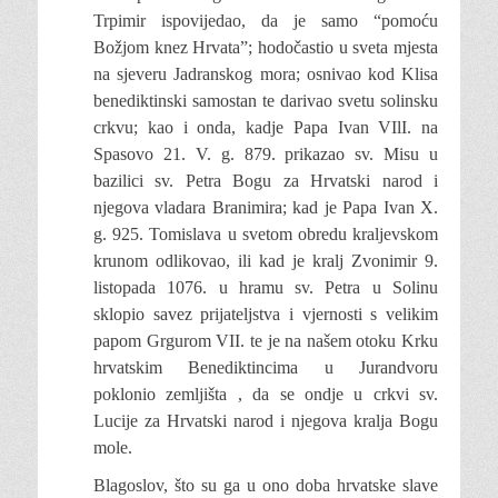
Trpimir ispovijedao, da je samo “pomoću
Božjom knez Hrvata”; hodočastio u sveta mjesta
na sjeveru Jadranskog mora; osnivao kod Klisa
benediktinski samostan te darivao svetu solinsku
crkvu; kao i onda, kadje Papa Ivan VIlI. na
Spasovo 21. V. g. 879. prikazao sv. Misu u
bazilici sv. Petra Bogu za Hrvatski narod i
njegova vladara Branimira; kad je Papa Ivan X.
g. 925. Tomislava u svetom obredu kraljevskom
krunom odlikovao, ili kad je kralj Zvonimir 9.
listopada 1076. u hramu sv. Petra u Solinu
sklopio savez prijateljstva i vjernosti s velikim
papom Grgurom VII. te je na našem otoku Krku
hrvatskim Benediktincima u Jurandvoru
poklonio zemljišta , da se ondje u crkvi sv.
Lucije za Hrvatski narod i njegova kralja Bogu
mole.
Blagoslov, što su ga u ono doba hrvatske slave