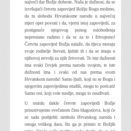
najveći dar Božje dobrote. Naša je dužnost, da se
izvršujući četvrtu zapovijed Božju Bogu molimo,
da tu slobodu Hrvatskome narodu u najvećoj
mjeri opet povrati i da, vjerni istoj zapovijedi, za
postignuće njegovog punog oslobođenja
neprestano radimo i da se za to i žrtvujemo!
Četvrta zapovijed Božja nalaže, da djeca moraju
svoje roditelje štovati, ljubiti ih i da se imaju u
njihovoj nevolji za njih žrtvovati. Te iste dužnosti
ima svaki čovjek prema narodu svojem, te iste
dužnosti ima i svaki od nas prema svom
Hrvatskom narodu! Samo ljudi, koji su se Bogu i
njegovim zapovijedima otuđili, mogu to poricati!
Samo oni, koji vole nasilje, mogu to osuđivati.
U smislu dakle četvrte zapovijedi Božje
prisustvujemo svečanom činu blagoslova, koji će
se sada podijeliti simbolu Hrvatskog naroda i
onoga velikog dara, što ga je primio iz Božjih