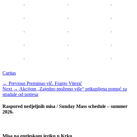
Categories
Caritas
Navigacija
Previous
← Previous
Preminuo vlč. Franjo Vitezić
Next
post:
Next →
Akcijom „Zajedno možemo više“ prikupljena pomoć za
objava
post:
stradale od potresa
Raspored nedjeljnih misa / Sunday Mass schedule – summer
2026.
Misa na engleskom jeziku u Krku