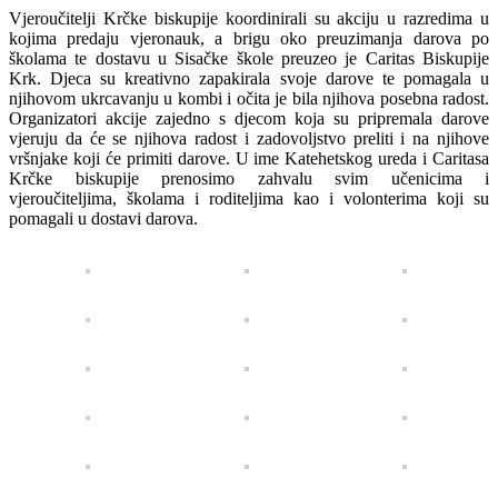
Vjeroučitelji Krčke biskupije koordinirali su akciju u razredima u
kojima predaju vjeronauk, a brigu oko preuzimanja darova po
školama te dostavu u Sisačke škole preuzeo je Caritas Biskupije
Krk. Djeca su kreativno zapakirala svoje darove te pomagala u
njihovom ukrcavanju u kombi i očita je bila njihova posebna radost.
Organizatori akcije zajedno s djecom koja su pripremala darove
vjeruju da će se njihova radost i zadovoljstvo preliti i na njihove
vršnjake koji će primiti darove. U ime Katehetskog ureda i Caritasa
Krčke biskupije prenosimo zahvalu svim učenicima i
vjeroučiteljima, školama i roditeljima kao i volonterima koji su
pomagali u dostavi darova.