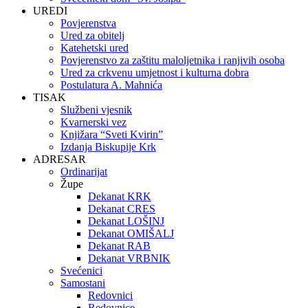
UREDI
Povjerenstva
Ured za obitelj
Katehetski ured
Povjerenstvo za zaštitu maloljetnika i ranjivih osoba
Ured za crkvenu umjetnost i kulturna dobra
Postulatura A. Mahnića
TISAK
Službeni vjesnik
Kvarnerski vez
Knjižara “Sveti Kvirin”
Izdanja Biskupije Krk
ADRESAR
Ordinarijat
Župe
Dekanat KRK
Dekanat CRES
Dekanat LOŠINJ
Dekanat OMIŠALJ
Dekanat RAB
Dekanat VRBNIK
Svećenici
Samostani
Redovnici
Redovnice