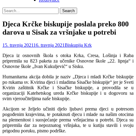
Search
Search
for:
Djeca Krčke biskupije poslala preko 800
darova u Sisak za vršnjake u potrebi
Posted
Author
15. travnja 2021
16. travnja 2021
Biskupija Krk
on
Djeca iz osnovnih škola s otoka Krka, Cresa, Lošinja i Raba
pripremila su 823 paketa za učenike Osnovne škole „22. lipnja“ i
Osnovne škole „Ivan Kukuljević“ u Sisku.
Humanitarna akcija dobila je naziv „Djeca i mladi Krčke biskupije
po rukama sv. Kvirina djeci i mladima Sisačke biskupije“ jer je Sveti
Kvirin zaštitnik Krčke i Sisačke biskupije, a provodila se u
organizaciji Katehetskog ureda Krčke biskupije i u dogovoru sa
svim vjeroučiteljima naše biskupije.
Akcijom se željelo učiniti djelo ljubavi prema djeci u potresom
pogođenim krajevima, te potaknuti djecu i mlade na našim otocima
na plemenitost i suosjećanje prema vršnjacima u potrebi. Djeca su
pripremila dar za nepoznatog vršnjaka, te u kutiju stavili i svoju
prigodnu poruku, pismo podrške.