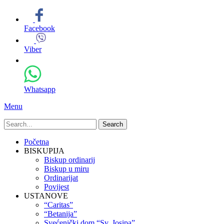
Facebook
Viber
Whatsapp
Menu
Search
for:
Primary
Skip
Početna
to
BISKUPIJA
Menu
content
Biskup ordinarij
Biskup u miru
Ordinarijat
Povijest
USTANOVE
“Caritas”
“Betanija”
Svećenički dom “Sv. Josipa”