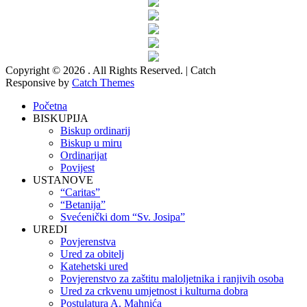
Copyright © 2026
. All Rights Reserved. | Catch
Responsive by
Catch Themes
Scroll
Početna
Up
BISKUPIJA
Biskup ordinarij
Biskup u miru
Ordinarijat
Povijest
USTANOVE
“Caritas”
“Betanija”
Svećenički dom “Sv. Josipa”
UREDI
Povjerenstva
Ured za obitelj
Katehetski ured
Povjerenstvo za zaštitu maloljetnika i ranjivih osoba
Ured za crkvenu umjetnost i kulturna dobra
Postulatura A. Mahnića