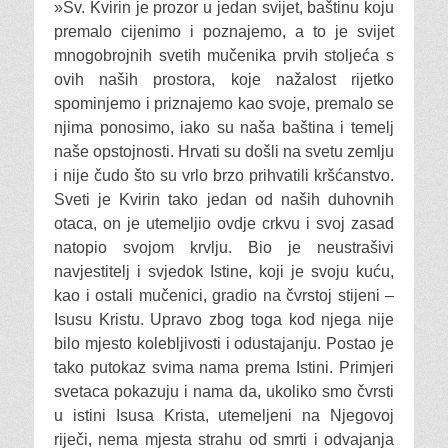
»Sv. Kvirin je prozor u jedan svijet, baštinu koju
premalo cijenimo i poznajemo, a to je svijet
mnogobrojnih svetih mučenika prvih stoljeća s
ovih naših prostora, koje nažalost rijetko
spominjemo i priznajemo kao svoje, premalo se
njima ponosimo, iako su naša baština i temelj
naše opstojnosti. Hrvati su došli na svetu zemlju
i nije čudo što su vrlo brzo prihvatili kršćanstvo.
Sveti je Kvirin tako jedan od naših duhovnih
otaca, on je utemeljio ovdje crkvu i svoj zasad
natopio svojom krvlju. Bio je neustrašivi
navjestitelj i svjedok Istine, koji je svoju kuću,
kao i ostali mučenici, gradio na čvrstoj stijeni –
Isusu Kristu. Upravo zbog toga kod njega nije
bilo mjesto kolebljivosti i odustajanju. Postao je
tako putokaz svima nama prema Istini. Primjeri
svetaca pokazuju i nama da, ukoliko smo čvrsti
u istini Isusa Krista, utemeljeni na Njegovoj
riječi, nema mjesta strahu od smrti i odvajanja