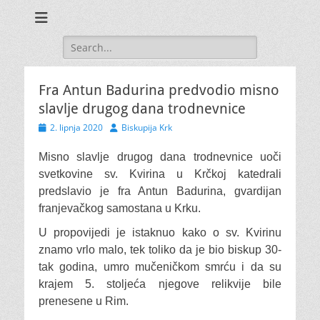
Search
for:
Fra Antun Badurina predvodio misno
slavlje drugog dana trodnevnice
Posted
Author
2. lipnja 2020
Biskupija Krk
on
Misno slavlje drugog dana trodnevnice uoči
svetkovine sv. Kvirina u Krčkoj katedrali
predslavio je fra Antun Badurina, gvardijan
franjevačkog samostana u Krku.
U propovijedi je istaknuo kako o sv. Kvirinu
znamo vrlo malo, tek toliko da je bio biskup 30-
tak godina, umro mučeničkom smrću i da su
krajem 5. stoljeća njegove relikvije bile
prenesene u Rim.