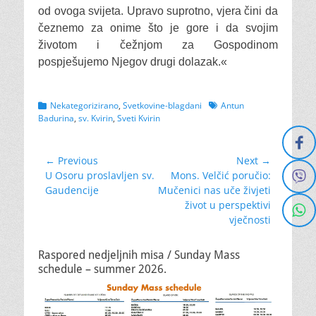
od ovoga svijeta. Upravo suprotno, vjera čini da
čeznemo za onime što je gore i da svojim
životom i čežnjom za Gospodinom
pospješujemo Njegov drugi dolazak.«
Categories
Tags
Nekategorizirano
,
Svetkovine-blagdani
Antun
Badurina
,
sv. Kvirin
,
Sveti Kvirin
Navigacija
← Previous
Next →
Previous
Next
U Osoru proslavljen sv.
Mons. Velčić poručio:
objava
post:
post:
Gaudencije
Mučenici nas uče živjeti
život u perspektivi
vječnosti
Raspored nedjeljnih misa / Sunday Mass
schedule – summer 2026.