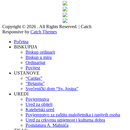
Copyright © 2026
. All Rights Reserved. | Catch
Responsive by
Catch Themes
Početna
BISKUPIJA
Biskup ordinarij
Biskup u miru
Ordinarijat
Povijest
USTANOVE
“Caritas”
“Betanija”
Svećenički dom “Sv. Josipa”
UREDI
Povjerenstva
Ured za obitelj
Katehetski ured
Povjerenstvo za zaštitu maloljetnika i ranjivih osoba
Ured za crkvenu umjetnost i kulturna dobra
Postulatura A. Mahnića