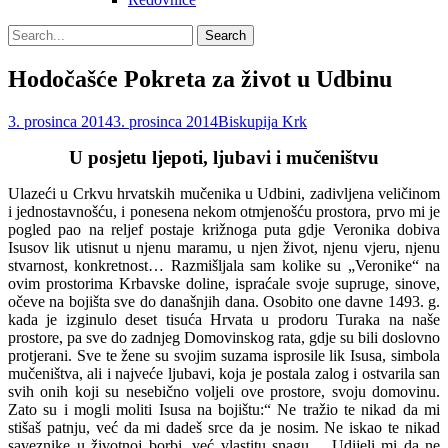
Search
Search
for:
Hodočašće Pokreta za život u Udbinu
Posted
Author
3. prosinca 2014
3. prosinca 2014
Biskupija Krk
on
U posjetu ljepoti, ljubavi i mučeništvu
Ulazeći u Crkvu hrvatskih mučenika u Udbini, zadivljena veličinom
i jedno­stavnošću, i ponesena nekom otmje­nošću prostora, prvo mi je
pogled pao na reljef postaje križnoga puta gdje Veronika dobiva
Isusov lik
utisnut u njenu maramu, u njen ži­vot, njenu vjeru, njenu
stvarnost, konkretnost… Razmišljala sam kolike su „Veronike“ na
ovim prostorima Krbavske doline, ispraćale svoje supruge, sinove,
očeve na bojišta sve do današ­njih dana. Osobito one davne 1493. g.
kada je izginulo deset tisuća Hrvata u prodoru Turaka na naše
prostore, pa sve do zadnjeg Domovin­skog rata, gdje su bili doslovno
protjerani. Sve te žene su svojim suzama isprosile lik Isusa, simbola
mučeništva, ali i najveće ljubavi, koja je postala zalog i ostvarila san
svih onih koji su nesebično voljeli ove prostore, svoju domovinu.
Zato su i mogli moliti Isusa na bojištu:“ Ne tra­žio te nikad da mi
stišaš patnju, već da mi dadeš srce da je nosim. Ne iskao te nikad
saveznike u životnoj borbi, već vlastitu snagu… Udijeli mi da ne