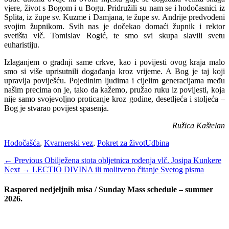
vjere, život s Bogom i u Bogu. Pridružili su nam se i hodočasnici iz
Splita, iz župe sv. Kuzme i Damjana, te župe sv. Andrije predvođeni
svojim župnikom. Svih nas je doče­kao domaći župnik i rektor
svetišta vlč. Tomislav Rogić, te smo svi skupa slavili svetu
euharistiju.
Izlaganjem o gradnji same crkve, kao i povije­sti ovog kraja malo
smo si više uprisutnili doga­đanja kroz vrijeme. A Bog je taj koji
upravlja po­viješću. Pojedinim ljudima i cijelim generacijama među
našim precima on je, tako da kažemo, pru­žao ruku iz povijesti, koja
nije samo svojevoljno proticanje kroz godine, desetljeća i stoljeća –
Bog je stvarao povijest spasenja.
Ružica Kaštelan
Categories
Tags
Hodočašća
,
Kvarnerski vez
,
Pokret za život
Udbina
Navigacija
Previous
← Previous
Obilježena stota obljetnica rođenja vlč. Josipa Kunkere
Next
post:
Next →
LECTIO DIVINA ili molitveno čitanje Svetog pisma
objava
post:
Raspored nedjeljnih misa / Sunday Mass schedule – summer
2026.