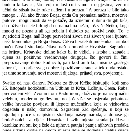
budem kukavica, što tvoju milost ćuti samo u uspjesima, već mi
učini da stisak tvoje ruke nađem i u porazu.“ A poraza je bilo tako
mnogo… Ali ako živimo Boga, onda On prona­lazi načine, mostove,
putove i mogućnosti da se pokaže, da uznemiri dubinu drugih bića,
da dožive i osjete i drugi da u nama ima nešto, još više Netko, koga
mnogi ne poznaju ali ga tre­baju i duboko ga proživljavaju. To je
svjedočiti Boga, naš Bogu posvećeni život, naš život vjere i ljubavi,
naša komunikacija Boga danas: Crkva hrvatskih mučenika – simbol
mučeništva i stra­danja čitave naše domovine Hrvatske. Sagrađe­na
na brijegu Krbavske doline kako bi je vidjeli s istoka i zapada i
cijena za pozitivno vrednovanje drugoga, što govori ili čini,
prepoznavanje do­bra kod svih, pa i kod onih koji nisu iz „našega
tabora“, i to prije svega dobre i pozitivne strane, a tek onda ostalo,
jer time se stvaraju novi mo­stovi dijaloga, prijateljstva, povjerenja.
Svatko od nas, članovi Pokreta za život Krčke biskupije, koji smo
25. listopada hodočastili na Udbinu iz Krka, Lošinja, Cresa, Raba,
predvo­đeni vlč. Zvonimirom Badurinom, doživio je na svoj način
velebnu, modernu građevinu, no još više se osjećala prisutnost
velike hrvatske povije­sti ili ljepote mučeništva koja se vjekovima
doga­đala u našoj domovini. Sagrađeni Zid sjećanja, u koji se
ugrađuju ploče s natpisima stradanja na­šeg naroda, a donose ga
hodočasnici iz cijele Hr­vatske i svih mjesta stradanja Hrvata
katolika: svi oni koje žele da njihova patnja i patnja njihovih predaka
bude utkana ovdje na ovom mjestu gdje se događala velika snaga