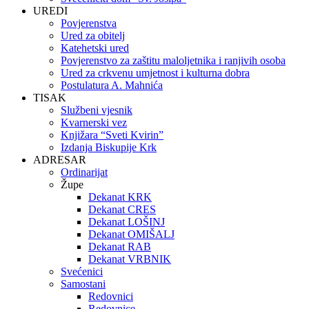
UREDI
Povjerenstva
Ured za obitelj
Katehetski ured
Povjerenstvo za zaštitu maloljetnika i ranjivih osoba
Ured za crkvenu umjetnost i kulturna dobra
Postulatura A. Mahnića
TISAK
Službeni vjesnik
Kvarnerski vez
Knjižara “Sveti Kvirin”
Izdanja Biskupije Krk
ADRESAR
Ordinarijat
Župe
Dekanat KRK
Dekanat CRES
Dekanat LOŠINJ
Dekanat OMIŠALJ
Dekanat RAB
Dekanat VRBNIK
Svećenici
Samostani
Redovnici
Redovnice