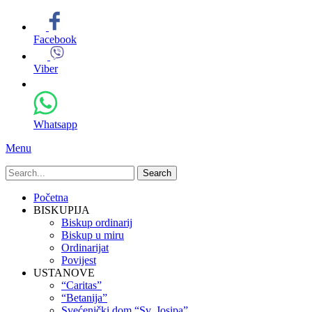
Facebook
Viber
Whatsapp
Menu
Search
for:
Primary
Skip
Početna
to
BISKUPIJA
Menu
content
Biskup ordinarij
Biskup u miru
Ordinarijat
Povijest
USTANOVE
“Caritas”
“Betanija”
Svećenički dom “Sv. Josipa”