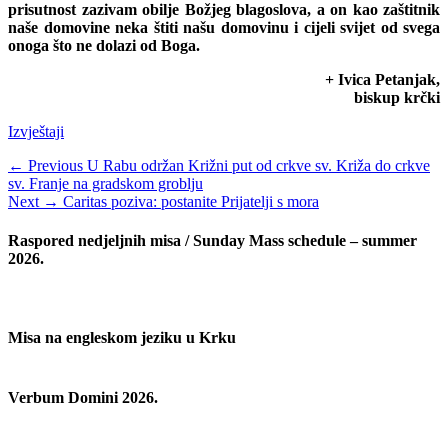
prisutnost zazivam obilje Božjeg blagoslova, a on kao zaštitnik
naše domovine neka štiti našu domovinu i cijeli svijet od svega
onoga što ne dolazi od Boga.
+ Ivica Petanjak,
biskup krčki
Categories
Izvještaji
Navigacija
Previous
← Previous
U Rabu održan Križni put od crkve sv. Križa do crkve
post:
sv. Franje na gradskom groblju
objava
Next
Next →
Caritas poziva: postanite Prijatelji s mora
post:
Raspored nedjeljnih misa / Sunday Mass schedule – summer
2026.
Misa na engleskom jeziku u Krku
Verbum Domini 2026.