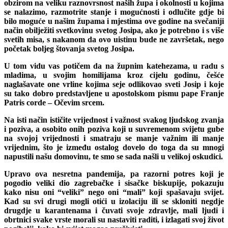
obzirom na veliku raznovrsnost naših župa i okolnosti u kojima
se nalazimo, razmotrite stanje i mogućnosti i odlučite gdje bi
bilo moguće u našim župama i mjestima ove godine na svečaniji
način obilježiti svetkovinu svetog Josipa, ako je potrebno i s više
svetih misa, s nakanom da ovo uistinu bude ne završetak, nego
početak boljeg štovanja svetog Josipa.
U tom vidu vas potičem da na župnim katehezama, u radu s
mladima, u svojim homilijama kroz cijelu godinu, češće
naglašavate one vrline kojima seje odlikovao sveti Josip i koje
su tako dobro predstavljene u apostolskom pismu pape Franje
Patris corde – Očevim srcem.
Na isti način ističite vrijednost i važnost svakog ljudskog zvanja
i poziva, a osobito onih poziva koji u suvremenom svijetu gube
na svojoj vrijednosti i smatraju se manje važnim ili manje
vrijednim, što je između ostalog dovelo do toga da su mnogi
napustili našu domovinu, te smo se sada našli u velikoj oskudici.
Upravo ova nesretna pandemija, pa razorni potres koji je
pogodio veliki dio zagrebačke i sisačke biskupije, pokazuju
kako nisu oni “veliki” nego oni “mali” koji spašavaju svijet.
Kad su svi drugi mogli otići u izolaciju ili se skloniti negdje
drugdje u karantenama i čuvati svoje zdravlje, mali ljudi i
obrtnici svake vrste morali su nastaviti raditi, i izlagati svoj život