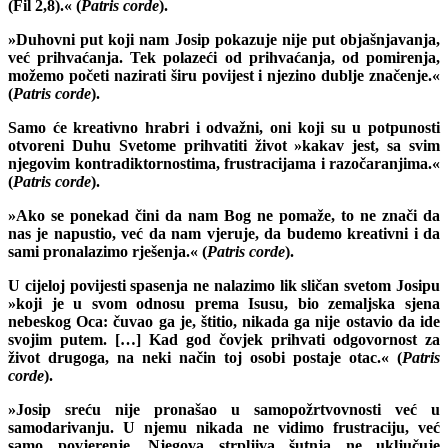
(Fil 2,8).« (
Patris corde
).
»Duhovni put koji nam Josip pokazuje nije put objašnjavanja,
već prihvaćanja. Tek polazeći od prihvaćanja, od pomirenja,
možemo početi nazirati širu povijest i njezino dublje značenje.«
(
Patris corde
).
Samo će kreativno hrabri i odvažni, oni koji su u potpunosti
otvoreni Duhu Svetome prihvatiti život »kakav jest, sa svim
njegovim kontradiktornostima, frustracijama i razočaranjima.«
(
Patris corde
).
»Ako se ponekad čini da nam Bog ne pomaže, to ne znači da
nas je napustio, već da nam vjeruje, da budemo kreativni i da
sami pronalazimo rješenja.« (
Patris corde
).
U cijeloj povijesti spasenja ne nalazimo lik sličan svetom Josipu
»koji je u svom odnosu prema Isusu, bio zemaljska sjena
nebeskog Oca: čuvao ga je, štitio, nikada ga nije ostavio da ide
svojim putem. […] Kad god čovjek prihvati odgovornost za
život drugoga, na neki način toj osobi postaje otac.« (
Patris
corde
).
»Josip sreću nije pronašao u samopožrtvovnosti već u
samodarivanju. U njemu nikada ne vidimo frustraciju, već
samo povjerenje. Njegova strpljiva šutnja ne uključuje