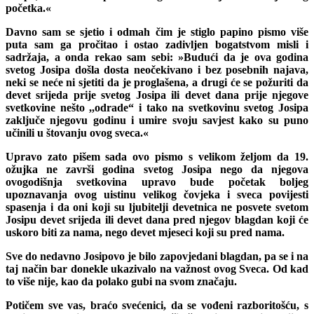
početka.«
Davno sam se sjetio i odmah čim je stiglo papino pismo više
puta sam ga pročitao i ostao zadivljen bogatstvom misli i
sadržaja, a onda rekao sam sebi: »Budući da je ova godina
svetog Josipa došla dosta neočekivano i bez posebnih najava,
neki se neće ni sjetiti da je proglašena, a drugi će se požuriti da
devet srijeda prije svetog Josipa ili devet dana prije njegove
svetkovine nešto ,,odrade“ i tako na svetkovinu svetog Josipa
zaključe njegovu godinu i umire svoju savjest kako su puno
učinili u štovanju ovog sveca.«
Upravo zato pišem sada ovo pismo s velikom željom da 19.
ožujka ne završi godina svetog Josipa nego da njegova
ovogodišnja svetkovina upravo bude početak boljeg
upoznavanja ovog uistinu velikog čovjeka i sveca povijesti
spasenja i da oni koji su ljubitelji devetnica ne posvete svetom
Josipu devet srijeda ili devet dana pred njegov blagdan koji će
uskoro biti za nama, nego devet mjeseci koji su pred nama.
Sve do nedavno Josipovo je bilo zapovjedani blagdan, pa se i na
taj način bar donekle ukazivalo na važnost ovog Sveca. Od kad
to više nije, kao da polako gubi na svom značaju.
Potičem sve vas, braćo svećenici, da se vođeni razboritošću, s