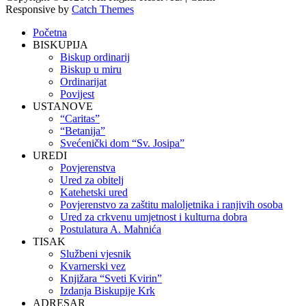
Responsive by
Catch Themes
Scroll
Početna
Up
BISKUPIJA
Biskup ordinarij
Biskup u miru
Ordinarijat
Povijest
USTANOVE
“Caritas”
“Betanija”
Svećenički dom “Sv. Josipa”
UREDI
Povjerenstva
Ured za obitelj
Katehetski ured
Povjerenstvo za zaštitu maloljetnika i ranjivih osoba
Ured za crkvenu umjetnost i kulturna dobra
Postulatura A. Mahnića
TISAK
Službeni vjesnik
Kvarnerski vez
Knjižara “Sveti Kvirin”
Izdanja Biskupije Krk
ADRESAR