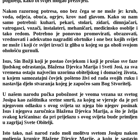
pogibelji, kako bi svijet mogao preživjeti.
Nakon razornog potresa, ono bez čega se ne može je: kruh,
voda, odjeća, obuća, ogrjev, krov nad glavom. Kako su nam
samo potrebni: kuhari, pekari, stolari, zidari, dimnjačari,
vatrogasci, vozači, instalateri, mehaničari, medicinsko osoblje i
tako redom. Potrebno je ponovno promovirati, obrazovati,
vrednovati i adekvatno nagraditi obrtnike i one bez kojih svijet
ne može i koji će svijet izvući iz gliba u kojeg su ga oholi svojom
ohološću gurnuli.
Isus, Sin Božji koji je postao čovjekom i koji je prošao sve faze
ljudskog odrastanja, Blažena Djevica Marija i Sveti Josi, za sva
vremena ostaju najvećim uzorima obiteljskog i domaćeg života,
u kojem samozatajni čovjek pošteno živi od rada svojih ruku i
nastavlja djelo stvaranja kojeg je započeo sam Bog Stvoritelj.
U našem narodu pučka pobožnost je veoma vezana uz svetog
Josipa kao zaštitnika sretne smrti, za kojeg se vjeruje da je pri
njegovom odlasku s ovog svijeta uz njega bio njegov posinak
Isus i njegova zaručnica Blažena Djevica Marija, a što je želja
svakog kršćanina: da pri prijelazu s ovog svijeta bude primljen
u zagrljaj Svete Obitelji.
Isto tako, naš narod rado moli molitvu svetom Josipu nakon
moljenja krunice Blažene Djevice Marije, a koju je sastavio