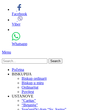
Facebook
Viber
Whatsapp
Menu
Search
for:
Primary
Skip
Početna
to
BISKUPIJA
Menu
content
Biskup ordinarij
Biskup u miru
Ordinarijat
Povijest
USTANOVE
“Caritas”
“Betanija”
Svećenički dom “Sv. Josipa”