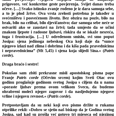
prigovore, već konkretne geste povjerenja. Svijet danas treba
očeve. […] Svako istinsko zvanje rođeno je iz dara samoga sebe,
a to je plod žrtve. Ova vrsta zrelosti potrebna je također u
svećeništvu i posvećenom životu. Bez obzira na poziv, bilo na
brak, bilo na celibat, bilo djevičanstvo; dar samoga sebe neće se
ostvariti ako se zaustavi na žrtvi; tada umjesto da se učini
znakom ljepote i radosne ljubavi, riskira da se iskaže nesreća,
tuga i frustracija. […] U određenom smislu, svi smo poput
Josipa: sjena jedinoga nebeskog Oca koji daje da “sunce
njegovo izlazi nad zlima i dobrima i da kiša pada pravednicima
i nepravednicima” (Mt 5,45) i sjena koja slijedi Sina.« (
Patris
corde
).
Draga braćo i sestre!
Pokušao sam zbiti prekrasne misli apostolskog pisma pape
Franje
Patris corde
(Očevim srcem) kojim Sveti Otac ovu
godinu proglašuje godinom svetog Josipa s ciljem da u nama
»poraste ljubav prema ovom velikom Svecu, da budemo
ohrabreni moleći njegov zagovor i da nasljedujemo njegove
vrline i njegovu revnost.« (
Patris corde
).
Pretpostavljam da su neki koji ovo pismo držite u rukama
otprilike rekli: »Dobro se sjetio naš biskup da je Godina svetog
Josipa, sad kad su prošla već gotovo tri mjeseca od njezinog