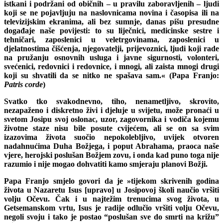
istkani i podržani od običnih – u pravilu zaboravljenih – ljudi
koji se ne pojavljuju na naslovnicama novina i časopisa ili na
televizijskim ekranima, ali bez sumnje, danas pišu presudne
događaje naše povijesti: to su liječnici, medicinske sestre i
tehničari, zaposlenici u veletrgovinama, zaposlenici u
djelatnostima čišćenja, njegovatelji, prijevoznici, ljudi koji rade
na pružanju osnovnih usluga i javne sigurnosti, volonteri,
svećenici, redovnici i redovnice, i mnogi, ali zaista mnogi drugi
koji su shvatili da se nitko ne spašava sam.« (Papa Franjo:
Patris corde
)
Svatko tko svakodnevno, tiho, nenametljivo, skrovito,
nezapaženo i diskretno živi i djeluje u svijetu, može pronaći u
svetom Josipu svoj oslonac, uzor, zagovornika i vodiča kojemu
životne staze nisu bile posute cvijećem, ali se on sa svim
izazovima života suočio nepokolebljivo, uvijek otvoren
nadahnućima Duha Božjega, i poput Abrahama, praoca naše
vjere, herojski poslušan Božjem zovu, i onda kad puno toga nije
razumio i nije mogao dohvatiti kamo smjeraju planovi Božji.
Papa Franjo smjelo govori da je »tijekom skrivenih godina
života u Nazaretu Isus [upravo] u Josipovoj školi naučio vršiti
volju Očevu. Čak i u najtežim trenucima svog života, u
Getsemanskom vrtu, Isus je radije odlučio vršiti volju Očevu,
negoli svoju i tako je postao “poslušan sve do smrti na križu”