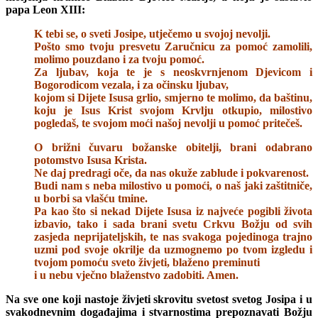
papa Leon XIII:
K tebi se, o sveti Josipe, utječemo u svojoj nevolji.
Pošto smo tvoju presvetu Zaručnicu za pomoć zamolili,
molimo pouzdano i za tvoju pomoć.
Za ljubav, koja te je s neoskvrnjenom Djevicom i
Bogorodicom vezala, i za očinsku ljubav,
kojom si Dijete Isusa grlio, smjerno te molimo, da baštinu,
koju je Isus Krist svojom Krvlju otkupio, milostivo
pogledaš, te svojom moći našoj nevolji u pomoć pritečeš.
O brižni čuvaru božanske obitelji, brani odabrano
potomstvo Isusa Krista.
Ne daj predragi oče, da nas okuže zablude i pokvarenost.
Budi nam s neba milostivo u pomoći, o naš jaki zaštitniče,
u borbi sa vlašću tmine.
Pa kao što si nekad Dijete Isusa iz najveće pogibli života
izbavio, tako i sada brani svetu Crkvu Božju od svih
zasjeda neprijateljskih, te nas svakoga pojedinoga trajno
uzmi pod svoje okrilje da uzmognemo po tvom izgledu i
tvojom pomoću sveto živjeti, blaženo preminuti
i u nebu vječno blaženstvo zadobiti. Amen.
Na sve one koji nastoje živjeti skrovitu svetost svetog Josipa i u
svakodnevnim događajima i stvarnostima prepoznavati Božju