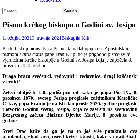
Search
Search
for:
Pismo krčkog biskupa u Godini sv. Josipa
Posted
Author
1. ožujka 2021
9. travnja 2021
Biskupija Krk
on
Krčki biskup mons. Ivica Petanjak, nadahnjujući se Apostolskim
pismom
Patris corde
pape Franje, uputio je prigodno pismo svim
vjernicima Krčke biskupije u Godini sv. Josipa koja je započela 8.
prosinca 2020. godine.
Draga braćo svećenici, redovnici i redovnice, dragi kršćanski
vjernici!
Želeći obilježiti 150. godišnjicu od kako je papa Pio IX., 8.
prosinca 1870., svetog Josipa proglasio zaštitnikom Katoličke
Crkve, papa Franjo je na isti dan prošle 2020. godine proglasio
i otvorio Godinu svetog Josipa, koja će završiti na svetkovinu
Bezgrešnog začeća Blažene Djevice Marije, 8. prosinca ove
godine.
Sveti Otac ističe da ga je na to još više potaknula ova
pandemija, »kad smo, usred krize, iskusili, kako su naši životi