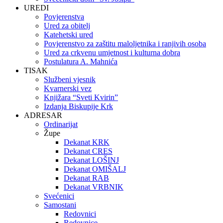
UREDI
Povjerenstva
Ured za obitelj
Katehetski ured
Povjerenstvo za zaštitu maloljetnika i ranjivih osoba
Ured za crkvenu umjetnost i kulturna dobra
Postulatura A. Mahnića
TISAK
Službeni vjesnik
Kvarnerski vez
Knjižara “Sveti Kvirin”
Izdanja Biskupije Krk
ADRESAR
Ordinarijat
Župe
Dekanat KRK
Dekanat CRES
Dekanat LOŠINJ
Dekanat OMIŠALJ
Dekanat RAB
Dekanat VRBNIK
Svećenici
Samostani
Redovnici
Redovnice