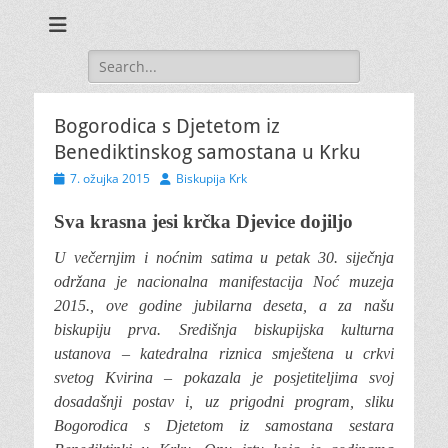
Search
for:
Bogorodica s Djetetom iz
Benediktinskog samostana u Krku
Posted
Author
7. ožujka 2015
Biskupija Krk
on
Sva krasna jesi krčka Djevice dojiljo
U večernjim i noćnim satima u petak 30. siječnja
održana je nacionalna manifestacija Noć muzeja
2015., ove godine jubilarna deseta, a za našu
biskupiju prva.
Središnja biskupijska kulturna
ustanova – katedralna riznica smještena u crkvi
svetog Kvirina – pokazala je posjetiteljima svoj
dosadašnji postav i, uz prigodni program, sliku
Bogorodica s Djetetom iz samostana sestara