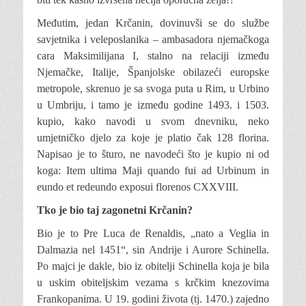
Međutim, jedan Krčanin, dovinuvši se do službe
savjetnika i veleposlanika – ambasadora njemačkoga
cara Maksimilijana I, stalno na relaciji između
Njemačke, Italije, Španjolske obilazeći europske
metropole, skrenuo je sa svoga puta u Rim, u Urbino
u Umbriju, i tamo je između godine 1493. i 1503.
kupio, kako navodi u svom dnevniku, neko
umjetničko djelo za koje je platio čak 128 florina.
Napisao je to šturo, ne navodeći što je kupio ni od
koga: Item ultima Maji quando fui ad Urbinum in
eundo et redeundo exposui florenos CXXVIII.
Tko je bio taj zagonetni Krčanin?
Bio je to Pre Luca de Renaldis, „nato a Veglia in
Dalmazia nel 1451“, sin Andrije i Aurore Schinella.
Po majci je dakle, bio iz obitelji Schinella koja je bila
u uskim obiteljskim vezama s krčkim knezovima
Frankopanima. U 19. godini života (tj. 1470.) zajedno