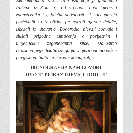
Benediktinki u Krku. Onu istu koja je godinama
izbivala iz Krka a, sad vraćana, budi interes i
znanstvenika i ljubitelja umjetnosti. U noći muzeja
posjetitelji su iz blizine promatrali njezine detalje,
iskazali joj štovanje, Bogorodici pjevali pohvale i
slušali prigodna tumačenja o povijesnim i
umjetničkim zagonetkama slike. Donosimo
najzanimljivije detalje izlaganja o njezinom mogućem
povijesnom hodu i o njezinoj ikonografiji.
IKONOGRAFIJA NAM GOVORI:
OVO JE PRIKAZ DJEVICE DOJILJE