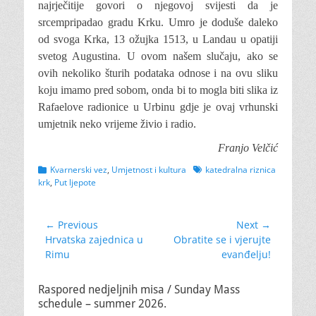
najrječitije govori o njegovoj svijesti da je
srcempripadao gradu Krku. Umro je doduše daleko
od svoga Krka, 13 ožujka 1513, u Landau u opatiji
svetog Augustina. U ovom našem slučaju, ako se
ovih nekoliko šturih podataka odnose i na ovu sliku
koju imamo pred sobom, onda bi to mogla biti slika iz
Rafaelove radionice u Urbinu gdje je ovaj vrhunski
umjetnik neko vrijeme živio i radio.
Franjo Velčić
Categories
Tags
Kvarnerski vez
,
Umjetnost i kultura
katedralna riznica
krk
,
Put ljepote
Navigacija
← Previous
Next →
Previous
Next
Hrvatska zajednica u
Obratite se i vjerujte
objava
post:
post:
Rimu
evanđelju!
Raspored nedjeljnih misa / Sunday Mass
schedule – summer 2026.