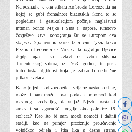
Najpoznatija je ona slikara Ambrogia Lorenzettia na
kojoj se gubi frontalnost bizantskih ikona te se
pogledima i gestikulacijom počinje naglašavati
intiman odnos Majke i Sina i, napose, Kristovo
čovještvo. Ova ikonografija širi se Europom dva
stoljeća. Spomenimo samo Jana van Eyka, braću
Pisano i Leonarda da Vincia. Ikonografiju Djevice
dojilje ugasili su Dekret o svetim slikama
Tridentinskog sabora, iz 1563. godine, te post-
tridentinska rigidnost koja je zabranila nedolične
prikaze svetaca.
Kako je jedna od zagonetki i vrijeme nastanka slike,
može li nam možda ovaj podatak pripomoći kod
njezinog preciznijeg datiranja? Njezin nastanak
smjestiti sa sigurnošću negdje oko polovice 16.
stoljeća? Kao što bi nam mogli pomoći i daljnji
studiji, kao na primjer, preciznije proučavanje
vojničkog odijela i štita lika s desne strane.