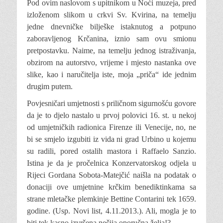
Pod ovim naslovom s upitnikom u Noći muzeja, pred
izloženom slikom u crkvi Sv. Kvirina, na temelju
jedne dnevničke bilješke istaknutog a potpuno
zaboravljenog Krčanina, iznio sam ovu smionu
pretpostavku. Naime, na temelju jednog istraživanja,
obzirom na autorstvo, vrijeme i mjesto nastanka ove
slike, kao i naručitelja iste, moja „priča“ ide jednim
drugim putem.
Povjesničari umjetnosti s priličnom sigurnošću govore
da je to djelo nastalo u prvoj polovici 16. st. u nekoj
od umjetničkih radionica Firenze ili Venecije, no, ne
bi se smjelo izgubiti iz vida ni grad Urbino u kojemu
su radili, pored ostalih mastora i Raffaelo Sanzio.
Istina je da je pročelnica Konzervatorskog odjela u
Rijeci Gordana Sobota-Matejčić naišla na podatak o
donaciji ove umjetnine krčkim benediktinkama sa
strane mletačke plemkinje Bettine Contarini tek 1659.
godine. (Usp. Novi list, 4.11.2013.). Ali, mogla je to
biti tek kasno izvršena nečija oporučna želja!?