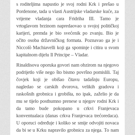
s roditeljima napustio je svoj rodni Krk i prešao u
Pordenone, tada u vlasti Austrijske vladarske kuće, za
vrijeme vladanja cara Fridriha III. Tamo je
vrtoglavom brzinom napredaovao u svojoj političkoj
karijeri, premda je bio svećenik po zvanju. Bio je
očito osoba državničkog formata. Poznavao ga je i
Niccolò Machiavelli koji ga spominje i citira u svom
kapitalnom dijelu Il Principe – Vladar.
Rinaldisova oporuka govori nam obzirom na njegovo
podrijetlo više nego što bismo površno pomislili. Taj
čovjek koji je obišao čitavu tadašnju Europu,
nagledao se carskih dvorova, velikih gradova i
raskošnih grobnica i grobišta, no ipak, zaželio je da
mu se tijelo posthumno prenese u njegov rodni Krk i
da tamo bude pokopano u crkvi Franjevaca
konventualaca (danas crkva Franjevaca trećoredaca).
U oporuci određuje i koliko se smije odvojiti novaca
da bi se u Krku napravilo grobnicu za njega. To nam