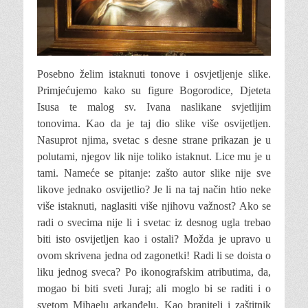
Posebno želim istaknuti tonove i osvjetljenje slike.
Primjećujemo kako su figure Bogorodice, Djeteta
Isusa te malog sv. Ivana naslikane svjetlijim
tonovima. Kao da je taj dio slike više osvijetljen.
Nasuprot njima, svetac s desne strane prikazan je u
polutami, njegov lik nije toliko istaknut. Lice mu je u
tami. Nameće se pitanje: zašto autor slike nije sve
likove jednako osvijetlio? Je li na taj način htio neke
više istaknuti, naglasiti više njihovu važnost? Ako se
radi o svecima nije li i svetac iz desnog ugla trebao
biti isto osvijetljen kao i ostali? Možda je upravo u
ovom skrivena jedna od zagonetki! Radi li se doista o
liku jednog sveca? Po ikonografskim atributima, da,
mogao bi biti sveti Juraj; ali moglo bi se raditi i o
svetom Mihaelu arkanđelu. Kao branitelj i zaštitnik