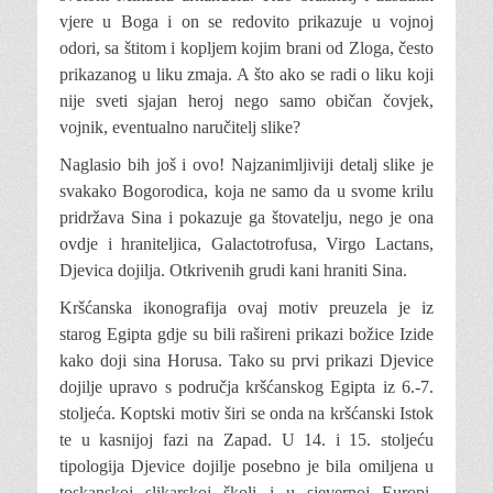
vjere u Boga i on se redovito prikazuje u vojnoj
odori, sa štitom i kopljem kojim brani od Zloga, često
prikazanog u liku zmaja. A što ako se radi o liku koji
nije sveti sjajan heroj nego samo običan čovjek,
vojnik, eventualno naručitelj slike?
Naglasio bih još i ovo! Najzanimljiviji detalj slike je
svakako Bogorodica, koja ne samo da u svome krilu
pridržava Sina i pokazuje ga štovatelju, nego je ona
ovdje i hraniteljica, Galactotrofusa, Virgo Lactans,
Djevica dojilja. Otkrivenih grudi kani hraniti Sina.
Kršćanska ikonografija ovaj motiv preuzela je iz
starog Egipta gdje su bili rašireni prikazi božice Izide
kako doji sina Horusa. Tako su prvi prikazi Djevice
dojilje upravo s područja kršćanskog Egipta iz 6.-7.
stoljeća. Koptski motiv širi se onda na kršćanski Istok
te u kasnijoj fazi na Zapad. U 14. i 15. stoljeću
tipologija Djevice dojilje posebno je bila omiljena u
toskanskoj slikarskoj školi i u sjevernoj Europi.