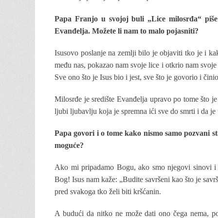
Papa Franjo u svojoj buli „Lice milosrđa“ piše 
Evanđelja. Možete li nam to malo pojasniti?
Isusovo poslanje na zemlji bilo je objaviti tko je i k
među nas, pokazao nam svoje lice i otkrio nam svoj
Sve ono što je Isus bio i jest, sve što je govorio i či
Milosrđe je središte Evanđelja upravo po tome što j
ljubi ljubavlju koja je spremna ići sve do smrti i da j
Papa govori i o tome kako nismo samo pozvani sta
moguće?
Ako mi pripadamo Bogu, ako smo njegovi sinovi i k
Bog! Isus nam kaže: „Budite savršeni kao što je savr
pred svakoga tko želi biti kršćanin.
A budući da nitko ne može dati ono čega nema, po