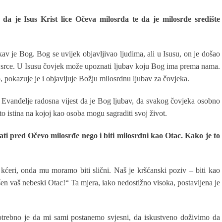
da je Isus Krist lice Očeva milosrđa te da je milosrđe središte
akav je Bog. Bog se uvijek objavljivao ljudima, ali u Isusu, on je došao
e srce. U Isusu čovjek može upoznati ljubav koju Bog ima prema nama.
nio, pokazuje je i objavljuje Božju milosrdnu ljubav za čovjeka.
e Evanđelje radosna vijest da je Bog ljubav, da svakog čovjeka osobno
e to istina na kojoj kao osoba mogu sagraditi svoj život.
ti pred Očevo milosrđe nego i biti milosrdni kao Otac. Kako je to
ćeri, onda mu moramo biti slični. Naš je kršćanski poziv – biti kao
šen vaš nebeski Otac!“ Ta mjera, iako nedostižno visoka, postavljena je
trebno je da mi sami postanemo svjesni, da iskustveno doživimo da