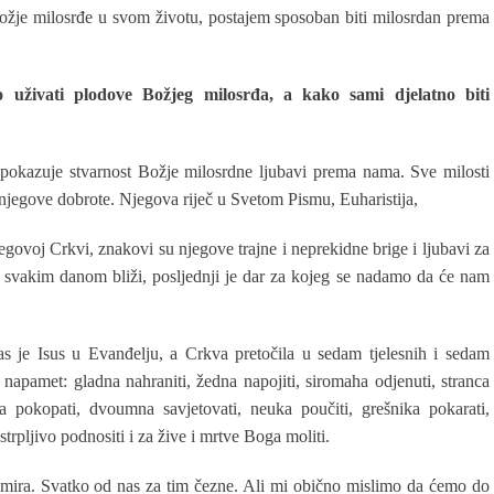
žje milosrđe u svom životu, postajem sposoban biti milosrdan prema
živati plodove Božjeg milosrđa, a kako sami djelatno biti
 pokazuje stvarnost Božje milosrdne ljubavi prema nama. Sve milosti
jegove dobrote. Njegova riječ u Svetom Pismu, Euharistija,
jegovoj Crkvi, znakovi su njegove trajne i neprekidne brige i ljubavi za
 svakim danom bliži, posljednji je dar za kojeg se nadamo da će nam
s je Isus u Evanđelju, a Crkva pretočila u sedam tjelesnih i sedam
i napamet: gladna nahraniti, žedna napojiti, siromaha odjenuti, stranca
va pokopati, dvoumna savjetovati, neuka poučiti, grešnika pokarati,
strpljivo podnositi i za žive i mrtve Boga moliti.
i mira. Svatko od nas za tim čezne. Ali mi obično mislimo da ćemo do