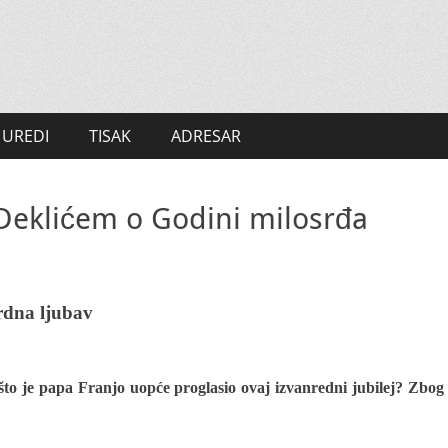
UREDI
TISAK
ADRESAR
Deklićem o Godini milosrđa
r
dna ljubav
ašto je papa Franjo uopće proglasio ovaj izvanredni jubilej? Zbog