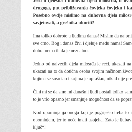
Jesu li tjelesna i duhovna djela milosrđa, u ovo
drugoga, put približavanja čovjeka čovjeku i ka
Posebno ovdje mislimo na duhovna djela milos
savjetovati, a grešnika ukoriti?
Ima toliko dobrote u ljudima danas! Mislim da najprij
sve crno. Bog i danas živi i djeluje među nama! Samo
dobra nema ili da je neznatno.
Jedno od najvećih djela milosrđa je reći, ukazati 
ukazati na to da dotična osoba svojim načinom života
kojima se susretao i kojima je opraštao, nikad nije pre
Čini mi se da smo mi današnji ljudi postali toliko sa
to je vrlo opasno jer smanjuje mogućnost da se popr
Kod opominjanja onoga koji je pogriješio treba to i
opominjem, jer to neće imati uspjeha. Zato je ljubav
ključ“!