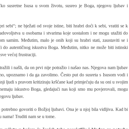
ko susretne Isusa u svom životu, susreo je Boga, njegovu ljubav i
 sebi“; ne bježati od svoje istine, biti hrabri doći k sebi, vratiti se k
 i zadovoljstva u osobama i stvarima koje uostalom i ne mogu utažiti do
m samim. Međutim, malo je onih koji su hrabri stati, zaustaviti se i
oći do autentičnog iskustva Boga. Međutim, nitko ne može biti istinski
ve većoj frustraciji.
ažili i našli, da on prvi nije potražio i našao nas. Njegova nam ljubav
amo, upoznamo i da ga zavolimo. Često put do susreta s Isusom vodi i
nji ljudi s pravom kritiziraju kršćane kad primjećuju da su oni u svojim
i nemaju iskustvo Boga, gledajući nas koji smo mu povjerovali, mogu
egovu ljubav.
 potrebno govoriti o Božjoj ljubavi. Ona je u njoj bila vidljiva. Kad bi
i u nama! Truditi nam se u tome.