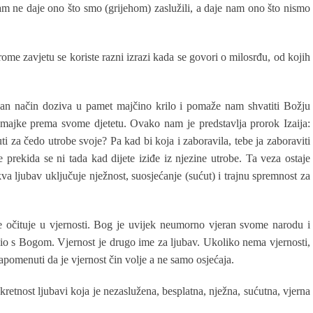
am ne daje ono što smo (grijehom) zaslužili, a daje nam ono što nismo
ome zavjetu se koriste razni izrazi kada se govori o milosrđu, od kojih
an način doziva u pamet majčino krilo i pomaže nam shvatiti Božju
 majke prema svome djetetu. Ovako nam je predstavlja prorok Izaija:
ti za čedo utrobe svoje? Pa kad bi koja i zaboravila, tebe ja zaboraviti
prekida se ni tada kad dijete iziđe iz njezine utrobe. Ta veza ostaje
kva ljubav uključuje nježnost, suosjećanje (sućut) i trajnu spremnost za
 se očituje u vjernosti. Bog je uvijek neumorno vjeran svome narodu i
opio s Bogom. Vjernost je drugo ime za ljubav. Ukoliko nema vjernosti,
apomenuti da je vjernost čin volje a ne samo osjećaja.
retnost ljubavi koja je nezaslužena, besplatna, nježna, sućutna, vjerna