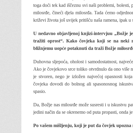
toga doći tek kad iščeznu svi naši problemi, bolesti
milosrđe, čineći djela milosrđa. Tada ćemo odjednom 
križevi života još uvijek pritišću naša ramena, ipak u
U nedavno objavljenoj knjizi-intervjuu „Božje 
tražiti oprost“. Kako čovjeka koji se na nek
bližnjemu uopće potaknuti da traži Božje milosrđ
Duhovna sljepoća, oholost i samodostatnost, najveće
Ako je čovjekovo srce toliko otvrdnulo da ono više n
je stvoren, nego je izložen najvećoj opasnosti koj
čovjeka dovodi do bolnog ali spasonosnog iskustva 
spasio.
Da, Božje nas milosrđe može susresti i u iskustvu pat
jedini način da se okrenemo od puta propasti, onda je
Po vašem mišljenju, koji je put da čovjek upozna