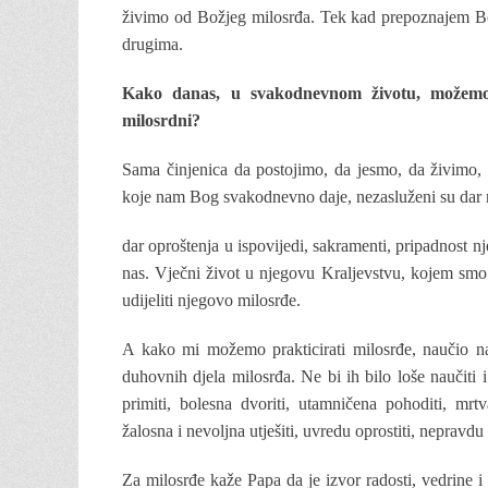
živimo od Božjeg milosrđa. Tek kad prepoznajem Bo
drugima.
Kako danas, u svakodnevnom životu, možemo u
milosrdni?
Sama činjenica da postojimo, da jesmo, da živimo,
koje nam Bog svakodnevno daje, nezasluženi su dar n
dar oproštenja u ispovijedi, sakramenti, pripadnost n
nas. Vječni život u njegovu Kraljevstvu, kojem smo
udijeliti njegovo milosrđe.
A kako mi možemo prakticirati milosrđe, naučio na
duhovnih djela milosrđa. Ne bi ih bilo loše naučiti 
primiti, bolesna dvoriti, utamničena pohoditi, mrt
žalosna i nevoljna utješiti, uvredu oprostiti, nepravdu 
Za milosrđe kaže Papa da je izvor radosti, vedrine 