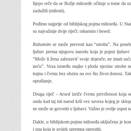
lijepo reče da se Božje milosrđe očituje u tome da n
zaslužili (milosti).
Pođimo najprije od biblijskog pojma milosrđa. U Star
su najvažnije dvije riječi: rahamim i hesed.
Rahamim
se može prevesti kao “utroba”. Na poseb
ljubav prema njegovu narodu koja je poput ljubavi
“Može li žena zaboravit’ svoje dojenče, ne imati suću
neću”. Veza između majke i ploda njezine utrobe ne 
trajna i čvrsta bez obzira na sve što život donosi. Ta
opraštanje.
Druga riječ –
hesed
izriče čvrstu privrženost koja
onda kad taj isti narod krši vez saveza kojeg je skl
ne može se govoriti o ljubavi. Važno je ovdje usput n
Dakle, u biblijskom pojmu milosrđa uključena je konk
i ona koja je uvijek spremna oprostiti.