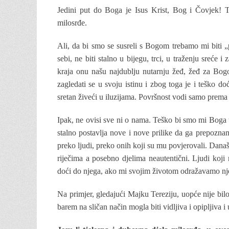
Jedini put do Boga je Isus Krist, Bog i Čovjek! T
milosrđe.
Ali, da bi smo se susreli s Bogom trebamo mi biti „pri
sebi, ne biti stalno u bijegu, trci, u traženju sreće
kraja onu našu najdublju nutarnju žeđ, žeđ za Bogo
zagledati se u svoju istinu i zbog toga je i teško d
sretan živeći u iluzijama. Površnost vodi samo prema s
Ipak, ne ovisi sve ni o nama. Teško bi smo mi Boga tr
stalno postavlja nove i nove prilike da ga prepozn
preko ljudi, preko onih koji su mu povjerovali. Današ
riječima a posebno djelima neautentični. Ljudi koj
doći do njega, ako mi svojim životom odražavamo nj
Na primjer, gledajući Majku Tereziju, uopće nije bilo
barem na sličan način mogla biti vidljiva i opipljiva 