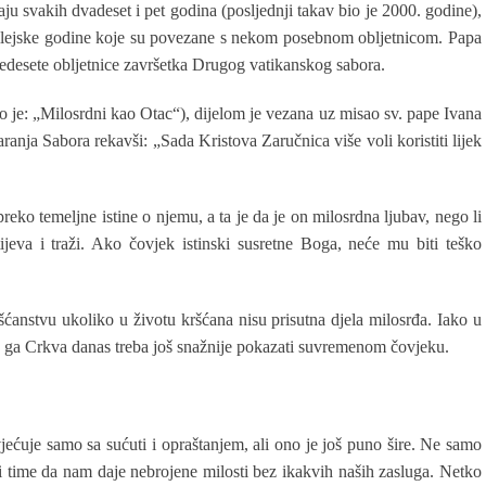
aju svakih dvadeset i pet godina (posljednji takav bio je 2000. godine),
bilejske godine koje su povezane s nekom posebnom obljetnicom. Papa
 pedesete obljetnice završetka Drugog vatikanskog sabora.
o je: „Milosrdni kao Otac“), dijelom je vezana uz misao sv. pape Ivana
anja Sabora rekavši: „Sada Kristova Zaručnica više voli koristiti lijek
reko temeljne istine o njemu, a ta je da je on milosrdna ljubav, nego li
jeva i traži. Ako čovjek istinski susretne Boga, neće mu biti teško
ćanstvu ukoliko u životu kršćana nisu prisutna djela milosrđa. Iako u
da ga Crkva danas treba još snažnije pokazati suvremenom čovjeku.
ćuje samo sa sućuti i opraštanjem, ali ono je još puno šire. Ne samo
 time da nam daje nebrojene milosti bez ikakvih naših zasluga. Netko