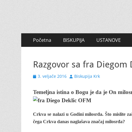
Primary
Skip
Početna
BISKUPIJA
USTANOVE
to
Menu
content
Razgovor sa fra Diegom 
Posted
Author
3. veljače 2016
Biskupija Krk
on
Temeljna istina o Bogu je da je On milos
Crkva se nalazi u Godini milosrđa. Što mislite z
čega Crkva danas naglašava značaj milosrđa?