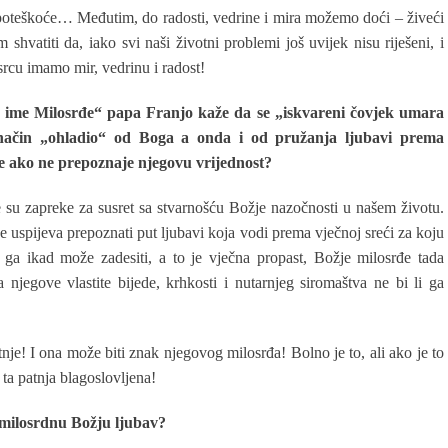
, poteškoće… Međutim, do radosti, vedrine i mira možemo doći – živeći
shvatiti da, iako svi naši životni problemi još uvijek nisu riješeni, i
 srcu imamo mir, vedrinu i radost!
je ime Milosrđe“ papa Franjo kaže da se „iskvareni čovjek umara
i način „ohladio“ od Boga a onda i od pružanja ljubavi prema
e ako ne prepoznaje njegovu vrijednost?
 su zapreke za susret sa stvarnošću Božje nazočnosti u našem životu.
e uspijeva prepoznati put ljubavi koja vodi prema vječnoj sreći za koju
a ga ikad može zadesiti, a to je vječna propast, Božje milosrđe tada
njegove vlastite bijede, krhkosti i nutarnjeg siromaštva ne bi li ga
nje! I ona može biti znak njegovog milosrđa! Bolno je to, ali ako je to
 ta patnja blagoslovljena!
 milosrdnu Božju ljubav?