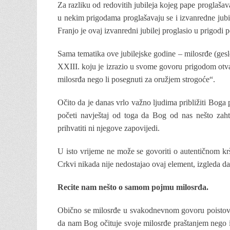
Za razliku od redovitih jubileja kojeg pape proglašav
u nekim prigodama proglašavaju se i izvanredne ju
Franjo je ovaj izvanredni jubilej proglasio u prigodi
Sama tematika ove jubilejske godine – milosrđe (gesl
XXIII. koju je izrazio u svome govoru prigodom otvar
milosrđa nego li posegnuti za oružjem strogoće“.
Očito da je danas vrlo važno ljudima približiti Boga p
početi navještaj od toga da Bog od nas nešto zahti
prihvatiti ni njegove zapovijedi.
U isto vrijeme ne može se govoriti o autentičnom krš
Crkvi nikada nije nedostajao ovaj element, izgleda 
Recite nam nešto o samom pojmu milosrđa.
Obično se milosrđe u svakodnevnom govoru poistovje
da nam Bog očituje svoje milosrđe praštanjem nego i