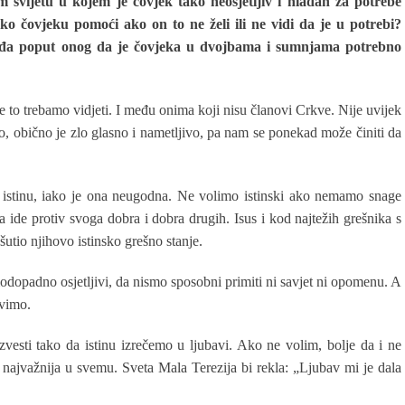
m svijetu u kojem je čovjek tako neosjetljiv i hladan za potrebe
ko čovjeku pomoći ako on to ne želi ili ne vidi da je u potrebi?
rđa poput onog da je čovjeka u dvojbama i sumnjama potrebno
e to trebamo vidjeti. I među onima koji nisu članovi Crkve. Nije uvijek
, obično je zlo glasno i nametljivo, pa nam se ponekad može činiti da
na istinu, iako je ona neugodna. Ne volimo istinski ako nemamo snage
 ide protiv svoga dobra i dobra drugih. Isus i kod najtežih grešnika s
šutio njihovo istinsko grešno stanje.
modopadno osjetljivi, da nismo sposobni primiti ni savjet ni opomenu. A
avimo.
zvesti tako da istinu izrečemo u ljubavi. Ako ne volim, bolje da i ne
 najvažnija u svemu. Sveta Mala Terezija bi rekla: „Ljubav mi je dala