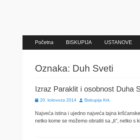
Primary
Skip
Početna
BISKUPIJA
USTANOVE
to
Menu
content
Oznaka:
Duh Sveti
Izraz Paraklit i osobnost Duha 
Posted
Author
20. kolovoza 2014
Biskupija Krk
on
Najveća istina i ujedno najveća tajna kršćanske 
netko kome se možemo obratiti sa „ti“, netko s 