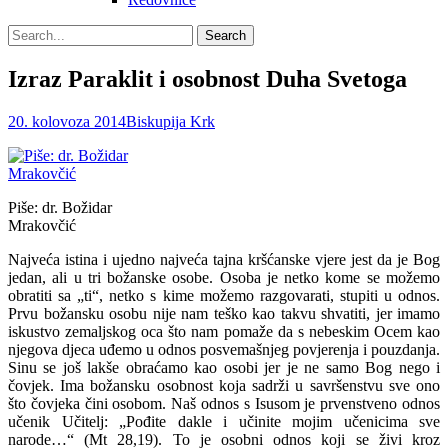
Search
Search
for:
Izraz Paraklit i osobnost Duha Svetoga
Posted
Author
20. kolovoza 2014
Biskupija Krk
on
Piše: dr. Božidar
Mrakovčić
Najveća istina i ujedno najveća tajna kršćanske vjere jest da je Bog
jedan, ali u tri božanske osobe. Osoba je netko kome se možemo
obratiti sa „ti“, netko s kime možemo razgovarati, stupiti u odnos.
Prvu božansku osobu nije nam teško kao takvu shvatiti, jer imamo
iskustvo zemaljskog oca što nam pomaže da s nebeskim Ocem kao
njegova djeca uđemo u odnos posvemašnjeg povjerenja i pouzdanja.
Sinu se još lakše obraćamo kao osobi jer je ne samo Bog nego i
čovjek. Ima božansku osobnost koja sadrži u savršenstvu sve ono
što čovjeka čini osobom. Naš odnos s Isusom je prvenstveno odnos
učenik Učitelj: „Pođite dakle i učinite mojim učenicima sve
narode…“ (Mt 28,19). To je osobni odnos koji se živi kroz