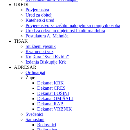
UREDI
Povjerenstva
Ured za obitelj
Katehetski ured
Povjerenstvo za zaštitu maloljetnika i ranjivih osoba
Ured za crkvenu umjetnost i kulturna dobra
Postulatura A. Mahnića
TISAK
Službeni vjesnik
Kvarnerski vez
Knjižara “Sveti Kvirin”
Izdanja Biskupije Krk
ADRESAR
Ordinarijat
Župe
Dekanat KRK
Dekanat CRES
Dekanat LOŠINJ
Dekanat OMIŠALJ
Dekanat RAB
Dekanat VRBNIK
Svećenici
Samostani
Redovnici
Redovnice