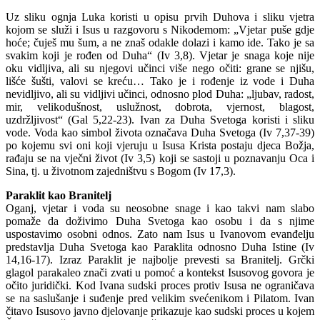
Uz sliku ognja Luka koristi u opisu prvih Duhova i sliku vjetra
kojom se služi i Isus u razgovoru s Nikodemom: „Vjetar puše gdje
hoće; čuješ mu šum, a ne znaš odakle dolazi i kamo ide. Tako je sa
svakim koji je rođen od Duha“ (Iv 3,8). Vjetar je snaga koje nije
oku vidljiva, ali su njegovi učinci više nego očiti: grane se njišu,
lišće šušti, valovi se kreću… Tako je i rođenje iz vode i Duha
nevidljivo, ali su vidljivi učinci, odnosno plod Duha: „ljubav, radost,
mir, velikodušnost, uslužnost, dobrota, vjernost, blagost,
uzdržljivost“ (Gal 5,22-23). Ivan za Duha Svetoga koristi i sliku
vode. Voda kao simbol života označava Duha Svetoga (Iv 7,37-39)
po kojemu svi oni koji vjeruju u Isusa Krista postaju djeca Božja,
rađaju se na vječni život (Iv 3,5) koji se sastoji u poznavanju Oca i
Sina, tj. u životnom zajedništvu s Bogom (Iv 17,3).
Paraklit kao Branitelj
Oganj, vjetar i voda su neosobne snage i kao takvi nam slabo
pomaže da doživimo Duha Svetoga kao osobu i da s njime
uspostavimo osobni odnos. Zato nam Isus u Ivanovom evanđelju
predstavlja Duha Svetoga kao Paraklita odnosno Duha Istine (Iv
14,16-17). Izraz Paraklit je najbolje prevesti sa Branitelj. Grčki
glagol parakaleo znači zvati u pomoć a kontekst Isusovog govora je
očito juridički. Kod Ivana sudski proces protiv Isusa ne ograničava
se na saslušanje i suđenje pred velikim svećenikom i Pilatom. Ivan
čitavo Isusovo javno djelovanje prikazuje kao sudski proces u kojem