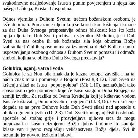
svakodnevno nasljedovanje Isusa s punim povjerenjem u njega kao
našega Učitelja, Krista i Gospodina.
Odnos vjernika s Duhom Svetim, trećom božanskom osobom, je
teže definirati. Pomazanje uljem koji se koristi kod krštenja i krizme
za dar Duha Svetoga pretpostavlja odnos bliskosti: kao što koža
upija ulje tako Duh Sveti prebiva u vjerniku. Međutim, je li Duh
Sveti za nas osoba ili tek božanska sila koja obuzima Božje
izabranike i čini ih sposobnima za izvanredna djela? Koliko nam u
uspostavljanju osobnog odnosa s Duhom Svetim pomažu ili odmažu
simboli kojima se obično Duha Svetoga predstavlja?
Golubica, oganj, vatra i voda
Golubica je za Nou bila znak da je kazna potopa završila i na taj
način znak mira i pomirenja s Bogom (Post 8,8-12). Duh Sveti na
krštenju silazi na Isusa „poput goluba“ (Mk 1,10), naznačujući tako
spasonosno djelo pomirenja koje će Isusu snagom Duha Božjega na
zemlji izvršiti. Za razliku od Ivana Krstitelja koji je krštavao vodom
Isus će krštavati „Duhom Svetim i ognjem“ (Lk 3,16). Ovo krštenje
događa se na prve Duhove kada Duh Sveti silazi nad apostole u
obliku ognjenih jezika (Dj 2,3). Duh Sveti kao oganj čisti i oslobađa
apostole od straha; grije i prosvjetljava njihova srca da mogu
prepoznati u Isusu neizmjernu Božju ljubav i njome ih ispunja.
Izlaze van i javno razglašuju veličanstvena Božja djela. Svi ih
razumiju jer govore jezikom ljubavi.