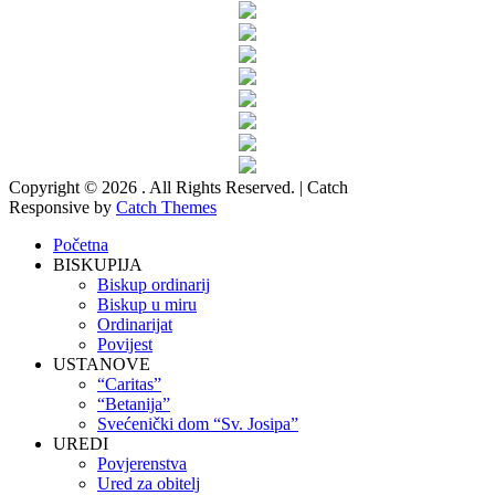
Copyright © 2026
. All Rights Reserved. | Catch
Responsive by
Catch Themes
Scroll
Početna
Up
BISKUPIJA
Biskup ordinarij
Biskup u miru
Ordinarijat
Povijest
USTANOVE
“Caritas”
“Betanija”
Svećenički dom “Sv. Josipa”
UREDI
Povjerenstva
Ured za obitelj