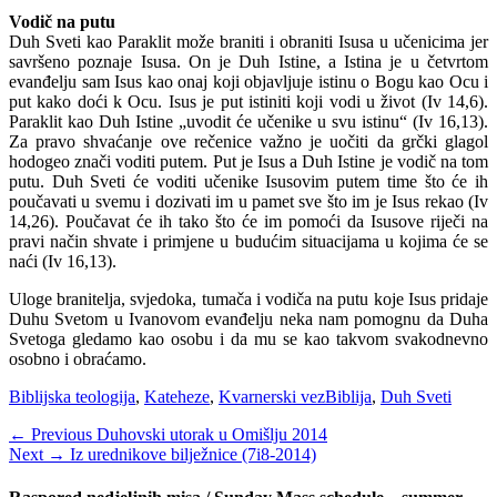
Vodič na putu
Duh Sveti kao Paraklit može braniti i obraniti Isusa u učenicima jer
savršeno poznaje Isusa. On je Duh Istine, a Istina je u četvrtom
evanđelju sam Isus kao onaj koji objavljuje istinu o Bogu kao Ocu i
put kako doći k Ocu. Isus je put istiniti koji vodi u život (Iv 14,6).
Paraklit kao Duh Istine „uvodit će učenike u svu istinu“ (Iv 16,13).
Za pravo shvaćanje ove rečenice važno je uočiti da grčki glagol
hodogeo znači voditi putem. Put je Isus a Duh Istine je vodič na tom
putu. Duh Sveti će voditi učenike Isusovim putem time što će ih
poučavati u svemu i dozivati im u pamet sve što im je Isus rekao (Iv
14,26). Poučavat će ih tako što će im pomoći da Isusove riječi na
pravi način shvate i primjene u budućim situacijama u kojima će se
naći (Iv 16,13).
Uloge branitelja, svjedoka, tumača i vodiča na putu koje Isus pridaje
Duhu Svetom u Ivanovom evanđelju neka nam pomognu da Duha
Svetoga gledamo kao osobu i da mu se kao takvom svakodnevno
osobno i obraćamo.
Categories
Tags
Biblijska teologija
,
Kateheze
,
Kvarnerski vez
Biblija
,
Duh Sveti
Navigacija
Previous
← Previous
Duhovski utorak u Omišlju 2014
Next
post:
Next →
Iz urednikove bilježnice (7i8-2014)
objava
post: