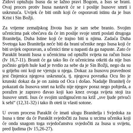
Židovi optužuju Isusu da se lažno pravi Bogom, a Isus se brani.
Ovaj proces protiv Isusa nastavit će se i poslije Isusove smrti i
uskrsnuća. Uvijek će biti onih koji će osporavati istinu da je Isus
Krist i Sin Božji.
Za vrijeme zemaljskog života Isus je sam sebe branio. Svojim
učenicima pak obećava da će im poslije svoje smrti poslati drugoga
Branitelja, Duha Istine koji će trajno biti u njima. Zadaća Duha
Svetoga kao Branitelja neće biti da brani učenike nego Isusa koji će
biti uvijek osporavan, a učenici time u napasti da ga napuste. Zato će
Paraklit braniti Isusa u učenicima od optužbi svijeta na račun Isusa
(Iv 16,7-11). Branit će ga tako što će učenicima otkriti da nije Isus
počinio grijeh hule kad je tvrdio za sebe da je Sin Božji, nego da su
u grijehu oni koji ne vjeruju u njega. Dokaz za Isusovu pravednost
jest činjenica njegova uskrsnuća, tj. njegova povratka Ocu što je
krunski dokaz da je on zaista od Oca i došao. Nadalje Branitelj će
pokazati da Isusova smrt na križu nije njegov poraz nego pobjeda, a
poražen je zapravo đavao koji kao knez ovoga svijeta stoji iza
Isusove smrti. Isus će svojim uzdignućem na križ „sve ljude privući
k sebi“ (12,31-32) i tako ih oteti iz vlasti sotone.
U ovom procesu Paraklit će imati ulogu Branitelja i Svjedoka za
Isusa s time da će Paraklit svjedočiti za Isusa u srcima učenika koji
će onda snagom toga svjedočanstva svjedočiti za Isusa u svijetu,
pred ljudima (Iv 15,26-27).