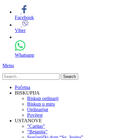
Facebook
Viber
Whatsapp
Menu
Search
for:
Primary
Skip
Početna
to
BISKUPIJA
Menu
content
Biskup ordinarij
Biskup u miru
Ordinarijat
Povijest
USTANOVE
“Caritas”
“Betanija”
Svećenički dom “Sv. Josipa”