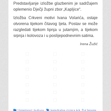
Predstavljanje izložbe glazbenim je sadržajem
oplemenio Dječji župni zbor „Kapljice“.
Izložba Crkveni motivi Ivana Volarića, ostaje
otvorena tijekom čitavog ljeta. Postav se može
razgledati tijekom lipnja u jutarnjim, a tijekom
srpnja i kolovoza i u poslijepodnevnim satima.
Irena Žužić
Categories
Tags
Umjetnost i kultura
katedralna riznica krk
,
Put ljepote