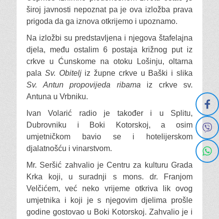
široj javnosti nepoznat pa je ova izložba prava
prigoda da ga iznova otkrijemo i upoznamo.
Na izložbi su predstavljena i njegova štafelajna
djela, među ostalim 6 postaja križnog put iz
crkve u Ćunskome na otoku Lošinju, oltarna
pala
Sv. Obitelj
iz župne crkve u Baški i slika
Sv. Antun propovijeda ribama
iz crkve sv.
Antuna u Vrbniku.
Ivan Volarić radio je također i u Splitu,
Dubrovniku i Boki Kotorskoj, a osim
umjetničkom bavio se i hotelijerskom
djalatnošću i vinarstvom.
Mr. Seršić zahvalio je Centru za kulturu Grada
Krka koji, u suradnji s mons. dr. Franjom
Velčićem, već neko vrijeme otkriva lik ovog
umjetnika i koji je s njegovim djelima prošle
godine gostovao u Boki Kotorskoj. Zahvalio je i