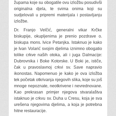
župama koje su obogatile ovu izložbu posudivši
originalna djela, te svima onima koji su
sudjelovali u pripremi materijala i postavljanju
izložbe.
Dr. Franjo Velčić, generalni vikar Krčke
biskupije, okupljenima je prenio pozdrave o.
biskupa mons. Ivice Petanjka. Istaknuo je kako
je Ivan Volarić svojim djelima iznimno obogatio
tolike crkve naših otoka, ali i juga Dalmacije:
Dubrovnika i Boke Kotorske. U Boki je, ističe,
čak u pravoslavnoj crkvi sv. Save napravio
ikonostas. Napomenuo je kako je ova izložba
tek početak otkrivanja njegovih slika, koje su još
mnoge nepoznate, neotkrivene i nevrednovane.
Kao prekrasan primjer njegova stvaralaštva
istaknuo je crkvu sv. Duha u Cresu, koja je sva
urešena njegovima djelima, a koja je potrebna
hitne restauracije.