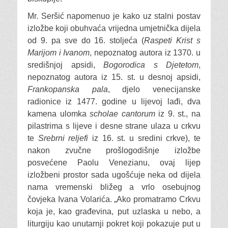
Mr. Seršić napomenuo je kako uz stalni postav
izložbe koji obuhvaća vrijedna umjetnička dijela
od 9. pa sve do 16. stoljeća (
Raspeti Krist s
Marijom i Ivanom
, nepoznatog autora iz 1370. u
središnjoj apsidi,
Bogorodica
s
Djetetom
,
nepoznatog autora iz 15. st. u desnoj apsidi,
Frankopanska pala
, djelo venecijanske
radionice iz 1477. godine u lijevoj lađi, dva
kamena ulomka
scholae cantorum
iz 9. st., na
pilastrima s lijeve i desne strane ulaza u crkvu
te
Srebrni reljefi
iz 16. st. u sredini crkve), te
nakon zvučne prošlogodišnje izložbe
posvećene Paolu Venezianu, ovaj lijep
izložbeni prostor sada ugošćuje neka od dijela
nama vremenski bližeg a vrlo osebujnog
čovjeka Ivana Volarića. „Ako promatramo Crkvu
koja je, kao građevina, put uzlaska u nebo, a
liturgiju kao unutarnji pokret koji pokazuje put u