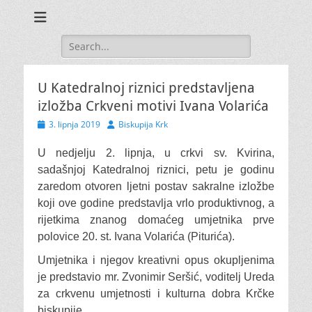
Search
for:
U Katedralnoj riznici predstavljena
izložba Crkveni motivi Ivana Volarića
Posted
Author
3. lipnja 2019
Biskupija Krk
on
U nedjelju 2. lipnja, u crkvi sv. Kvirina,
sadašnjoj Katedralnoj riznici, petu je godinu
zaredom otvoren ljetni postav sakralne izložbe
koji ove godine predstavlja vrlo produktivnog, a
rijetkima znanog domaćeg umjetnika prve
polovice 20. st. Ivana Volarića (Piturića).
Umjetnika i njegov kreativni opus okupljenima
je predstavio mr. Zvonimir Seršić, voditelj Ureda
za crkvenu umjetnosti i kulturna dobra Krčke
biskupije.