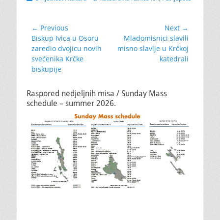
Navigacija
← Previous
Next →
Previous
Next
Biskup Ivica u Osoru
Mladomisnici slavili
objava
post:
post:
zaredio dvojicu novih
misno slavlje u Krčkoj
svećenika Krčke
katedrali
biskupije
Raspored nedjeljnih misa / Sunday Mass
schedule – summer 2026.