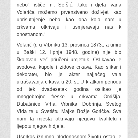
nebo“, ističe mr. Seršić, „tako i djela Ivana
Volarića možemo prvenstveno doživjeti kao
uprisutnjenje neba, kao ona koja nam u
crkvama otkrivaju i usmjeravaju nas k
onostranom.“
Volarić (r. u Vrbniku 13. prosinca 1873., a umro
u Baški 12. lipnja 1948. godine) nije bio
školovani već priučeni umjetnik. Oslikavao je
svodove, kupole i zidove crkava. Kao slikar i
dekorater, bio je akter najjačeg vala
ukrašavanja crkava u 20. st. U kratkom periodu
od tek dvadesetak godina oslikao je
mnogobrojne freske u crkvama Omišlja,
Dubašnice, Vrha, Vrbnika, Dobrinja, Svetog
Vida te u Svetištu Majke Božje Goričke. Sva
nam ta mjesta otkrivaju njegovu kvalitetu i
ljepotu njegovih djela.
Usprkos iznimno plodonosnom životu ostao je