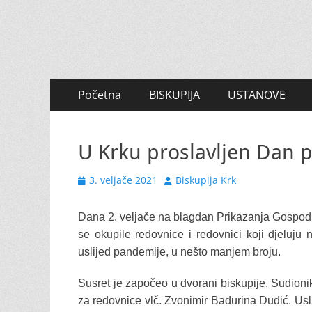
Primary
Skip
Početna
BISKUPIJA
USTANOVE
to
Menu
content
U Krku proslavljen Dan 
Posted
Author
3. veljače 2021
Biskupija Krk
on
Dana 2. veljače na blagdan Prikazanja Gospod
se okupile redovnice i redovnici koji djeluju 
uslijed pandemije, u nešto manjem broju.
Susret je započeo u dvorani biskupije. Sudionik
za redovnice vlč. Zvonimir Badurina Dudić. Usl