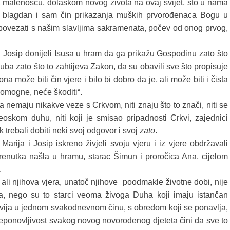
, malenošću, dolaskom novog života na ovaj svijet, što u nama
vaj blagdan i sam čin prikazanja muških prvorođenaca Bogu u
ovezati s našim slavljima sakramenata, počev od onog prvog,
 i Josip donijeli Isusa u hram da ga prikažu Gospodinu zato što
luba zato što to zahtijeva Zakon, da su obavili sve što propisuje
može biti čin vjere i bilo bi dobro da je, ali može biti i čista
 pomogne, neće škoditi“.
 a nemaju nikakve veze s Crkvom, niti znaju što to znači, niti se
oskom duhu, niti koji je smisao pripadnosti Crkvi, zajednici
k trebali dobiti neki svoj odgovor i svoj
zato
.
Marija i Josip iskreno živjeli svoju vjeru i iz vjere obdržavali
trenutka našla u hramu, starac Šimun i proročica Ana, cijelom
.
 ali njihova vjera, unatoč njihove poodmakle životne dobi, nije
lora, nego su to starci veoma živoga Duha koji imaju istančan
dvija u jednom svakodnevnom činu, s obredom koji se ponavlja,
 neponovljivost svakog novog novorođenog djeteta čini da sve to