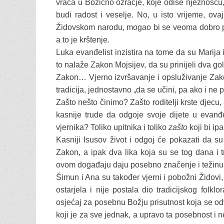
vraća u Božićno ozračje, koje odiše nježnošću
budi radost i veselje. No, u isto vrijeme, o
Židovskom narodu, mogao bi se veoma dobro p
a to je krštenje.
Luka evanđelist inzistira na tome da su Marija
to nalaže Zakon Mojsijev, da su prinijeli dva go
Zakon… Vjerno izvršavanje i opsluživanje Zakona 
tradicija, jednostavno „da se učini, pa ako i ne
Zašto nešto činimo? Zašto roditelji krste djecu,
kasnije trude da odgoje svoje dijete u evanđe
vjernika? Toliko upitnika i toliko
zašto
koji bi ipa
Kasniji Isusov život i odgoj će pokazati da su 
Zakon, a ipak dva lika koja su se tog dana i 
ovom događaju daju posebno značenje i težinu
Šimun i Ana su također vjerni i pobožni Židovi,
ostarjela i nije postala dio tradicijskog folk
osjećaj za posebnu Božju prisutnost koja se o
koji je za sve jednak, a upravo ta posebnost i