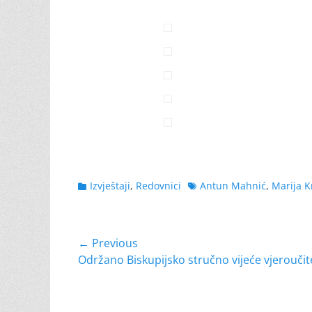
Categories
Tags
Izvještaji
,
Redovnici
Antun Mahnić
,
Marija K
Navigacija
← Previous
Previous
Održano Biskupijsko stručno vijeće vjeroučit
objava
post: