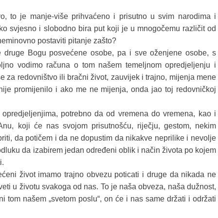
o, to je manje-više prihvaćeno i prisutno u svim narodima i
etko svjesno i slobodno bira put koji je u mnogočemu različit od
neminovno postaviti pitanje zašto?
ve druge Bogu posvećene osobe, pa i sve oženjene osobe, s
oljno vodimo računa o tom našem temeljnom opredjeljenju i
e za redovništvo ili bračni život, zauvijek i trajno, mijenja mene
ije promijenilo i ako me ne mijenja, onda jao toj redovničkoj
 opredjeljenjima, potrebno da od vremena do vremena, kao i
nu, koji će nas svojom prisutnošću, riječju, gestom, nekim
riti, da potičem i da ne dopustim da nikakve neprilike i nevolje
odluku da izabirem jedan određeni oblik i način života po kojem
i.
ećeni život imamo trajno obvezu poticati i druge da nikada ne
eti u životu svakoga od nas. To je naša obveza, naša dužnost,
 tom našem „svetom poslu“, on će i nas same držati i održati