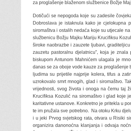
za proglašenje blaženom službenice Božje Majk
Dotičući se nepogoda koje su zadesile čovjeka
Dobroslava je istaknula kako je cjelokupna p
siromaštva i ostalih nedaća koje su utjecale n
službenicu Božju Majku Mariju Krucifiksu Kozuli
široke naobrazbe i zauzete ljubavi, graditeljicu 
zauzetu pastoralnu djelatnicu”, koja je znala
biskupom Antunom Mahnićem ulagala je mnoge
danas se za oboje vode kauze za proglašenje b
ljudima su prijetile najprije kolera, tifus a zat
uzrokovalo smrt mnogih, glad i siromaštvo. Tak
vrijednosti, svog života i onoga na čemu taj ž
Krucifiksa Kozulić na siromaštvo i glad koje j
karitativne ustanove. Konkretno je pritekla u 
te im pružala sve potrebno. Na otoku Krku djel
i u jeki Prvog svjetskog rata, otvara u Risiki s
organizira danonoćna klanjanja i odvaja noć