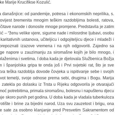
e Marije Krucifikse Kozulić.
 današnjice: od pandemije, potresa i ekonomskih neprilika, s.
ovijest bremenita mnogim teškim razdobljima bolesti, ratova,
a čitave narode i donosile mnoge promjene. Predstavila je zatim
ć – “ženu velike vjere, sigurne nade i milosrdne ljubavi, osobu
karitativnih ustanova, učiteljicu i odgojiteljicu djece i mladeži i
 prepoznati izazove vremena i na njih odgovoriti. Zajedno sa
 napore u zauzimanju za siromašne kojih je bilo mnogo, i
laženima i svetima. I doba kada je djelovala Službenica Božja
im i španjolska gripa te onda još i Prvi svjetski rat, što je sve
va teška razdoblja dovode čovjeka u ispitivanje sebe i svojih
ivot temelji, svoje odnose prema sebi, drugima i Bogu. Marija
e zatekla po dolasku iz Trsta u Rijeku odgovorila je otvarajući
pomoć potrebitima, primala siromašnu, bolesnu i napuštenu djecu
uje skoro punih pet godina. U doba kada je vladala tuberkuloza
irotište i brine za bijedni narod. Uza svu zauzetost i brigu, ona
ne sate za osobno klanjanje pred Presvetim Sakramentom od