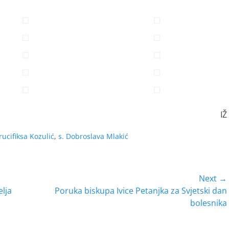
IŽ
rucifiksa Kozulić
,
s. Dobroslava Mlakić
Next →
Next
elja
Poruka biskupa Ivice Petanjka za Svjetski dan
post:
bolesnika