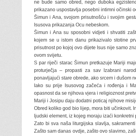
ne bude samo obred, nego duboka egzistenci
prikazano uspostavlja posebni intimni očinski o
Šimun i Ana, svojom prisutnošću i svojim gesta
Isusova prikazanja Ocu nebeskom.
Šimun i Ana su sposobni vidjeti i shvatiti 
kojem se u istom danu prikazivalo stotine p
prisutnost po kojoj ovo dijete Isus nije samo 
ovom svijetu.
S par riječi starac Šimun pretkazuje Mariji maj
proturječja – propasti za sav Izabrani naro
ponavljajući stare obrede, ako srcem i dušom n
Iako su prije Isusovog začeća i rođenja i M
opasnost da se njihova vjera i religioznost pretv
Mariji i Josipu daju dodatni poticaj njihove misi
Obred koliko god bio lijep, mora biti učinkovit.
ljudski element, iz kojeg moraju izaći konkretni
Zato bi sva naša liturgijska slavlja, sakramenti
Zašto sam danas ovdje, zašto ovo slavimo, zašt