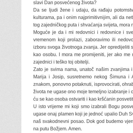
slavi Dan posvećenog života?
Da se ljudi žene i udaju, da rađaju potomstv
kulturama, pa i onim najprimitivnijim, ali da n
tog zajedničkog puta i shvaćanja svijeta, mora 
Moguće je da i mi redovnici i redovnice i s
vremenom koji prolazi, zaboravimo ili nedov
izboru svoga životnoga zvanja. Jer opredijeliti s
kao osobu. I mora me promijeniti, jer ako me n
zajednici i teško toj obitelji.
Zato je svima nama, unatoč našim zvanjima i
Marija i Josip, susretnemo nekog Šimuna i A
znakom, ponovno potaknuti, isprovocirati, ohrab
života ne ugase ono moje temeljno izabranje i 
ću se kao osoba ostvariti i kao kršćanin posvetit
U isto vrijeme mi koji smo izabrali Bogu posv
ugase onaj plamen koji je jednoć upalio Duh Sv
naš svakodnevni posao. Dok god budemo vjerni
na putu Božjem. Amen.