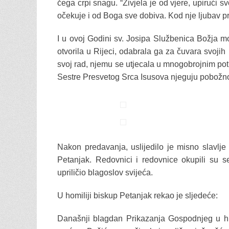
čega crpi snagu. “Živjela je od vjere, upirući
očekuje i od Boga sve dobiva. Kod nje ljubav pr
I u ovoj Godini sv. Josipa Službenica Božja mo
otvorila u Rijeci, odabrala ga za čuvara svoji
svoj rad, njemu se utjecala u mnogobrojnim po
Sestre Presvetog Srca Isusova njeguju pobožnost
Nakon predavanja, uslijedilo je misno slavlje 
Petanjak. Redovnici i redovnice okupili su
upriličio blagoslov svijeća.
U homiliji biskup Petanjak rekao je sljedeće:
Današnji blagdan Prikazanja Gospodnjeg u hr