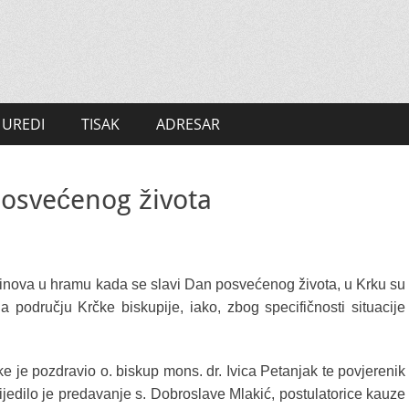
UREDI
TISAK
ADRESAR
posvećenog života
inova u hramu kada se slavi Dan posvećenog života, u Krku su
na području Krčke biskupije, iako, zbog specifičnosti situacije
e je pozdravio o. biskup mons. dr. Ivica Petanjak te povjerenik
ijedilo je predavanje s. Dobroslave Mlakić, postulatorice kauze