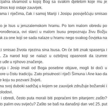
jalna stvarnost u kojoj Bog sa svakim djetetom koje mu je
dnos koji ostaje zauvijek.
ma i riječima, čak i samoj Mariji i Josipu posvješćuju smisao
zašto je Isus u jeruzalemskom hramu. Po tom malom obredu po
rvorođenaca, ovi starci u malom Isusu prepoznaju živu Božju
znak za one koji se sada nalaze u hramu nego svakog čovjeka na
ci smisao života njezina sina Isusa. On će biti znak spasenja i
d. Za narod koji se nalazi u ozbiljnoj opasnosti da izumre
e uđe u njihovo značenje.
arija i Josip imali od Boga posebne objave, mogli bi doći u
ore u čistu tradiciju. Zato prisutnost i riječi Šimuna i Ane kao da
je koju su pozvani živjeti.
 Ima svoj duboki sadržaj u kojem se zauvijek združuje božanski i
 plodovi.
 i obredi, često puta morali biti popraćeni tim pitanjem:
zašto
?
o palim ovu svijeću? Zašto se baš na današnji dan već 25. put