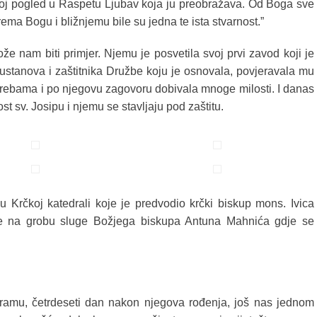
 svoj pogled u Raspetu Ljubav koja ju preobražava. Od Boga sve
ema Bogu i bližnjemu bile su jedna te ista stvarnost.”
že nam biti primjer. Njemu je posvetila svoj prvi zavod koji je
h ustanova i zaštitnika Družbe koju je osnovala, povjeravala mu
trebama i po njegovu zagovoru dobivala mnoge milosti. I danas
 sv. Josipu i njemu se stavljaju pod zaštitu.
u Krčkoj katedrali koje je predvodio krčki biskup mons. Ivica
 se na grobu sluge Božjega biskupa Antuna Mahnića gdje se
amu, četrdeseti dan nakon njegova rođenja, još nas jednom