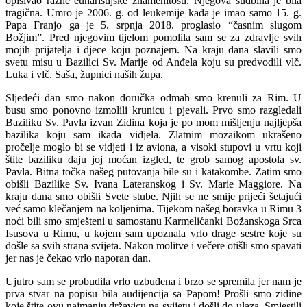
opisivao razne euharistijske znamenitosti. Njegova sudbina je bila
tragična. Umro je 2006. g. od leukemije kada je imao samo 15. g.
Papa Franjo ga je 5. srpnja 2018. proglasio “časnim slugom
Božjim”. Pred njegovim tijelom pomolila sam se za zdravlje svih
mojih prijatelja i djece koju poznajem. Na kraju dana slavili smo
svetu misu u Bazilici Sv. Marije od Anđela koju su predvodili vlč.
Luka i vlč. Saša, župnici naših župa.
Sljedeći dan smo nakon doručka odmah smo krenuli za Rim. U
busu smo ponovno izmolili krunicu i pjevali. Prvo smo razgledali
Baziliku Sv. Pavla izvan Zidina koja je po mom mišljenju najljepša
bazilika koju sam ikada vidjela. Zlatnim mozaikom ukrašeno
pročelje moglo bi se vidjeti i iz aviona, a visoki stupovi u vrtu koji
štite baziliku daju joj moćan izgled, te grob samog apostola sv.
Pavla. Bitna točka našeg putovanja bile su i katakombe. Zatim smo
obišli Bazilike Sv. Ivana Lateranskog i Sv. Marie Maggiore. Na
kraju dana smo obišli Svete stube. Njih se ne smije prijeći šetajući
već samo klečanjem na koljenima. Tijekom našeg boravka u Rimu 3
noći bili smo smješteni u samostanu Karmelićanki Božanskoga Srca
Isusova u Rimu, u kojem sam upoznala vrlo drage sestre koje su
došle sa svih strana svijeta. Nakon molitve i večere otišli smo spavati
jer nas je čekao vrlo naporan dan.
Ujutro sam se probudila vrlo uzbuđena i brzo se spremila jer nam je
prva stvar na popisu bila audijencija sa Papom! Prošli smo zidine
koje štite ovu najmanju državicu na svijetu i došli do ulaza. Smjestili