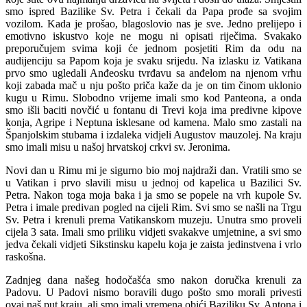
smo ispred Bazilike Sv. Petra i čekali da Papa prođe sa svojim
vozilom. Kada je prošao, blagoslovio nas je sve. Jedno prelijepo i
emotivno iskustvo koje ne mogu ni opisati riječima. Svakako
preporučujem svima koji će jednom posjetiti Rim da odu na
audijenciju sa Papom koja je svaku srijedu. Na izlasku iz Vatikana
prvo smo ugledali Anđeosku tvrđavu sa anđelom na njenom vrhu
koji zabada mač u nju pošto priča kaže da je on tim činom uklonio
kugu u Rimu. Slobodno vrijeme imali smo kod Panteona, a onda
smo išli baciti novčić u fontanu di Trevi koja ima predivne kipove
konja, Agripe i Neptuna isklesane od kamena. Malo smo zastali na
Španjolskim stubama i izdaleka vidjeli Augustov mauzolej. Na kraju
smo imali misu u našoj hrvatskoj crkvi sv. Jeronima.
Novi dan u Rimu mi je sigurno bio moj najdraži dan. Vratili smo se
u Vatikan i prvo slavili misu u jednoj od kapelica u Bazilici Sv.
Petra. Nakon toga moja baka i ja smo se popele na vrh kupole Sv.
Petra i imale predivan pogled na cijeli Rim. Svi smo se našli na Trgu
Sv. Petra i krenuli prema Vatikanskom muzeju. Unutra smo proveli
cijela 3 sata. Imali smo priliku vidjeti svakakve umjetnine, a svi smo
jedva čekali vidjeti Sikstinsku kapelu koja je zaista jedinstvena i vrlo
raskošna.
Zadnjeg dana našeg hodočašća smo nakon doručka krenuli za
Padovu. U Padovi nismo boravili dugo pošto smo morali privesti
ovaj naš put kraju, ali smo imali vremena obići Baziliku Sv. Antona i