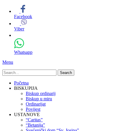
Facebook
Viber
Whatsapp
Menu
Search
for:
Primary
Skip
Početna
to
BISKUPIJA
Menu
content
Biskup ordinarij
Biskup u miru
Ordinarijat
Povijest
USTANOVE
“Caritas”
“Betanija”
Svećenički dom “Sv. Josipa”