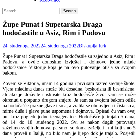
Search
Search
for:
Župe Punat i Supetarska Draga
hodočastile u Asiz, Rim i Padovu
Posted
Author
24. studenoga 2022
24. studenoga 2022
Biskupija Krk
on
Župe Punat i Supetarska Draga hodočastile su zajedno u Asiz, Rim i
Padovu, a ovdje donosimo izvještaj i dojmove jedne mlade
hodočasnice Viktorije koja je na ovo putovanje otišla sa svojom
bakom.
Zovem se Viktoria, imam 14 godina i prvi sam razred srednje škole.
Vjera mladima danas može biti dosadna, beskorisna ili besmislena,
ali ako je doživite i iskusite kroz hodočašće život vam se može
okrenuti u potpuno drugom smjeru. Ja sam sa svojom bakom otišla
na hodočašće prazne glave i srca, a vratila se obnovljena i čista srca,
mirne duše i glave pune uspomena i dojmova. Opisati ću vam ovaj
put kroz poglede jedne teenager- ice. Hodočašće je trajalo 5 dana,
od 14. do 18. studenog 2022. Svi se nakon dugih putovanja
zaželimo svojih domova, pa smo se doma zaželjeli i mi koji smo 5
dana proveli u Italiji, no bilo nam je lijepo dok je trajalo. Posjetili