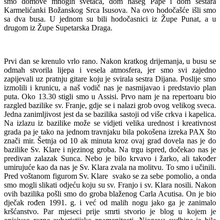
smo domove mnogih svetaca, dom našeg Pape i dom sestara
Karmelićanki Božanskog Srca Isusova. Na ovo hodočašće išli smo
sa dva busa. U jednom su bili hodočasnici iz Župe Punat, a u
drugom iz Župe Supetarska Draga.
Prvi dan se krenulo vrlo rano. Nakon kratkog drijemanja, u busu se
odmah stvorila lijepa i vesela atmosfera, jer smo svi zajedno
zapijevali uz pratnju gitare koju je svirala sestra Dijana. Poslije smo
izmolili i krunicu, a naš vodič nas je nasmijavao i predstavio plan
puta. Oko 13.30 stigli smo u Assisi. Prvo nam je na repertoaru bio
razgled bazilike sv. Franje, gdje se i nalazi grob ovog velikog sveca.
Jedna zanimljivost jest da se bazilika sastoji od više crkva i kapelica.
Na izlazu iz bazilike može se vidjeti velika urednost i kreativnost
grada pa je tako na jednom travnjaku bila pokošena izreka PAX što
znači mir. Šetnja od 10 ak minuta kroz ovaj grad dovela nas je do
bazilike Sv. Klare i njezinog groba. Na trgu ispred, dočekao nas je
predivan zalazak Sunca. Nebo je bilo krvavo i žarko, ali također
umirujuće kao da nas je Sv. Klara zvala na molitvu. To smo i učinili.
Pred voštanom figurom Sv. Klare svako se za sebe pomolio, a onda
smo mogli slikati odjeću koju su sv. Franjo i sv. Klara nosili. Nakon
ovih bazilika pošli smo do groba blaženog Carla Acutisa. On je bio
dječak rođen 1991. g. i već od malih nogu jako ga je zanimalo
kršćanstvo. Par mjeseci prije smrti stvorio je blog u kojem je