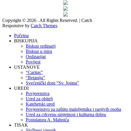
Copyright © 2026
. All Rights Reserved. | Catch
Responsive by
Catch Themes
Početna
BISKUPIJA
Biskup ordinarij
Biskup u miru
Ordinarijat
Povijest
USTANOVE
“Caritas”
“Betanija”
Svećenički dom “Sv. Josipa”
UREDI
Povjerenstva
Ured za obitelj
Katehetski ured
Povjerenstvo za zaštitu maloljetnika i ranjivih osoba
Ured za crkvenu umjetnost i kulturna dobra
Postulatura A. Mahnića
TISAK
Službeni vjesnik