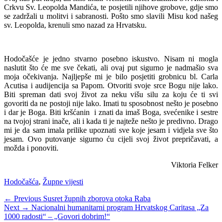
Crkvu Sv. Leopolda Mandića, te posjetili njihove grobove, gdje smo
se zadržali u molitvi i sabranosti. Pošto smo slavili Misu kod našeg
sv. Leopolda, krenuli smo nazad za Hrvatsku.
Hodočašće je jedno stvarno posebno iskustvo. Nisam ni mogla
naslutit što će me sve čekati, ali ovaj put sigurno je nadmašio sva
moja očekivanja. Najljepše mi je bilo posjetiti grobnicu bl. Carla
Acutisa i audijencija sa Papom. Otvoriti svoje srce Bogu nije lako.
Biti spreman dati svoj život za neku višu silu za koju će ti svi
govoriti da ne postoji nije lako. Imati tu sposobnost nešto je posebno
i dar je Boga. Biti kršćanin i znati da imaš Boga, svećenike i sestre
na tvojoj strani inače, ali i kada ti je najteže nešto je predivno. Drago
mi je da sam imala prilike upoznati sve koje jesam i vidjela sve što
jesam. Ovo putovanje sigurno ću cijeli svoj život prepričavati, a
možda i ponoviti.
Viktoria Felker
Categories
Hodočašća
,
Župne vijesti
Navigacija
Previous
← Previous
Susret župnih zborova otoka Raba
Next
post:
Next →
Nacionalni humanitarni program Hrvatskog Caritasa „Za
objava
post:
1000 radosti“ – „Govori dobrim!“