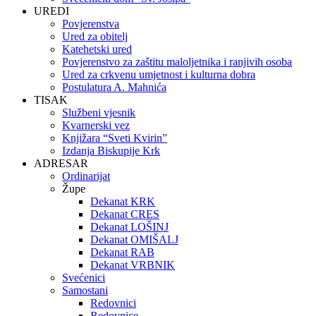
UREDI
Povjerenstva
Ured za obitelj
Katehetski ured
Povjerenstvo za zaštitu maloljetnika i ranjivih osoba
Ured za crkvenu umjetnost i kulturna dobra
Postulatura A. Mahnića
TISAK
Službeni vjesnik
Kvarnerski vez
Knjižara “Sveti Kvirin”
Izdanja Biskupije Krk
ADRESAR
Ordinarijat
Župe
Dekanat KRK
Dekanat CRES
Dekanat LOŠINJ
Dekanat OMIŠALJ
Dekanat RAB
Dekanat VRBNIK
Svećenici
Samostani
Redovnici
Redovnice