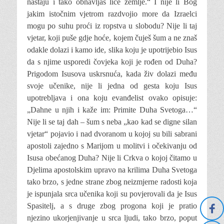
nastaju i tako obnavljaš lice zemlje.“ I nije li Bog
jakim istočnim vjetrom razdvojio more da Izraelci
mogu po suhu proći iz ropstva u slobodu? Nije li taj
vjetar, koji puše gdje hoće, kojem čuješ šum a ne znaš
odakle dolazi i kamo ide, slika koju je upotrijebio Isus
da s njime usporedi čovjeka koji je rođen od Duha?
Prigodom Isusova uskrsnuća, kada živ dolazi među
svoje učenike, nije li jedna od gesta koju Isus
upotrebljava i ona koju evanđelist ovako opisuje:
„Dahne u njih i kaže im: Primite Duha Svetoga…“
Nije li se taj dah – šum s neba „kao kad se digne silan
vjetar“ pojavio i nad dvoranom u kojoj su bili sabrani
apostoli zajedno s Marijom u molitvi i očekivanju od
Isusa obećanog Duha? Nije li Crkva o kojoj čitamo u
Djelima apostolskim upravo na krilima Duha Svetoga
tako brzo, s jedne strane zbog neizmjerne radosti koja
je ispunjala srca učenika koji su povjerovali da je Isus
Spasitelj, a s druge zbog progona koji je pratio
njezino ukorjenjivanje u srca ljudi, tako brzo, poput