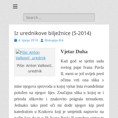
Search
for:
Iz urednikove bilježnice (5-2014)
Posted
Author
4. lipnja 2014
Biskupija Krk
on
Vjetar Duha
Kad god se sjetim sada
Piše: Anton Valković,
svetog pape Ivana Pavla
urednik
II, meni se još uvijek pred
očima vrti ona slika s
mise njegova sprovoda u kojoj vjetar lista evanđelistar
položen na njegov lijes. Značajna slika u kojoj se i
priroda slikovito i znakovito poigrala trenutkom.
Jednako tako pred oči mi dođe njegov kip pred
katedralom u Krakovu koji je umjetnik napravio na
način kao da je u lik Ivana Pavla II zapuhao vjetar te