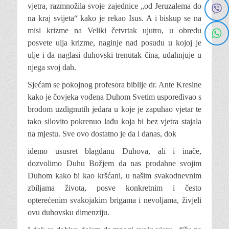
vjetra, razmnožila svoje zajednice „od Jeruzalema do
na kraj svijeta“ kako je rekao Isus. A i biskup se na
misi krizme na Veliki četvrtak ujutro, u obredu
posvete ulja krizme, naginje nad posudu u kojoj je
ulje i da naglasi duhovski trenutak čina, udahnjuje u
njega svoj dah.
Sjećam se pokojnog profesora biblije dr. Ante Kresine
kako je čovjeka vođena Duhom Svetim uspoređivao s
brodom uzdignutih jedara u koje je zapuhao vjetar te
tako silovito pokrenuo lađu koja bi bez vjetra stajala
na mjestu. Sve ovo dostatno je da i danas, dok
idemo ususret blagdanu Duhova, ali i inače,
dozvolimo Duhu Božjem da nas prodahne svojim
Duhom kako bi kao kršćani, u našim svakodnevnim
zbiljama života, posve konkretnim i često
opterećenim svakojakim brigama i nevoljama, živjeli
ovu duhovsku dimenziju.