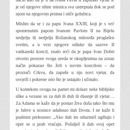
je od njegove siline misnica sva ustreptala dok se pod
njom na njegovim prsima i stiče golubica.
Mislim da se i za papu Ivana XXIII, koji je s već
spomenutim papom Ivanom Pavlom II na Bijelu
nedjelju ili nedjelju Božanskog milosrđa proglašen
svetim, a u vezi njegove odluke da sazove II
vatikanski koncil, znalo reći da je papa Ivan Dobri
otvorio prozore svoga ureda te okupljenima na zoran
način pokazao što želi s novim koncilom – da
prozrači Crkvu, da zapuše u nju novi vjetar, da
osvježi i pokrene ono što je ustajalo i učmalo.
U kontekstu ovoga na pamet mi dolaze neke biblijske
slike a vezane su za dah ili duh ili disanje ili vjetar…
Za Adama se kaže da je postao živa duša tako što mu
je Jahve u nosnice udahnuo dah života. I ne kaže li
psalmist prekrasno: „Ako dah im oduzmeš ugibaju i
opet se u prah vraćaju. Pošalješ li dah svoj opet