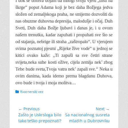
I dok se dobiva dojam da mnogi svoju vjeru „dišu na
škrge“ poput Adama koji je bez daha Božjega jedva
složen od zemaljskoga praha, ne smijemo dozvoliti da
nas obuzme duhovna depresija, malodušje i očaj. Duh
Sveti, Duh daha Božje ljubavi i danas je, i u ovom
našem trenutku, kadar zapuhati i propuhati sve što se
od stajanja, nebrige ili straha „zaštropalo“. U vjerujem
svima poznatoj pjesmi „Rijeke žive vode“ u jednoj se
kitici ovako kaže: „Ti zapuši sa sve četiri strane
svijeta,neka suhe kosti ožive, cijela zemlja nek’ zbog
Tebe bude sveta,Tvoja vatra nek’ zapali sve.“ Neka u
ovim danima, kada idemo prema blagdanu Duhova,
ovo bude i tvoja i moja molitva…
Categories
Kvarnerski vez
Navigacija
← Previous
Next →
Previous
Next
Zašto je Uskrsloga bilo
Sa nacionalnog susreta
objava
post:
post:
tako teško prepoznati?
mladih u Dubrovniku