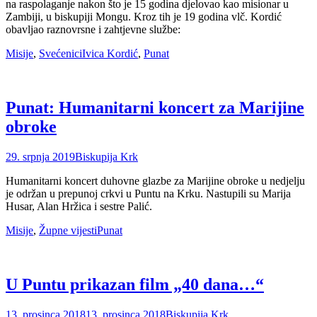
na raspolaganje nakon što je 15 godina djelovao kao misionar u
Zambiji, u biskupiji Mongu. Kroz tih je 19 godina vlč. Kordić
obavljao raznovrsne i zahtjevne službe:
Categories
Tags
Misije
,
Svećenici
Ivica Kordić
,
Punat
Punat: Humanitarni koncert za Marijine
obroke
Posted
Author
29. srpnja 2019
Biskupija Krk
on
Humanitarni koncert duhovne glazbe za Marijine obroke u nedjelju
je održan u prepunoj crkvi u Puntu na Krku. Nastupili su Marija
Husar, Alan Hržica i sestre Palić.
Categories
Tags
Misije
,
Župne vijesti
Punat
U Puntu prikazan film „40 dana…“
Posted
Author
13. prosinca 2018
13. prosinca 2018
Biskupija Krk