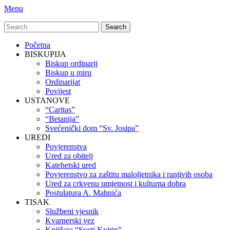
Menu
Search
for:
Primary
Skip
Početna
to
BISKUPIJA
Menu
content
Biskup ordinarij
Biskup u miru
Ordinarijat
Povijest
USTANOVE
“Caritas”
“Betanija”
Svećenički dom “Sv. Josipa”
UREDI
Povjerenstva
Ured za obitelj
Katehetski ured
Povjerenstvo za zaštitu maloljetnika i ranjivih osoba
Ured za crkvenu umjetnost i kulturna dobra
Postulatura A. Mahnića
TISAK
Službeni vjesnik
Kvarnerski vez
Knjižara “Sveti Kvirin”