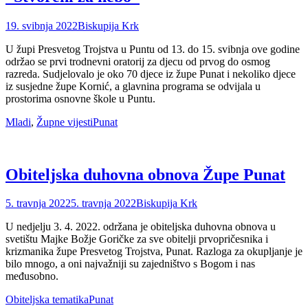
Posted
Author
19. svibnja 2022
Biskupija Krk
on
U župi Presvetog Trojstva u Puntu od 13. do 15. svibnja ove godine
održao se prvi trodnevni oratorij za djecu od prvog do osmog
razreda. Sudjelovalo je oko 70 djece iz župe Punat i nekoliko djece
iz susjedne župe Kornić, a glavnina programa se odvijala u
prostorima osnovne škole u Puntu.
Categories
Tags
Mladi
,
Župne vijesti
Punat
Obiteljska duhovna obnova Župe Punat
Posted
Author
5. travnja 2022
5. travnja 2022
Biskupija Krk
on
U nedjelju 3. 4. 2022. održana je obiteljska duhovna obnova u
svetištu Majke Božje Goričke za sve obitelji prvopričesnika i
krizmanika župe Presvetog Trojstva, Punat. Razloga za okupljanje je
bilo mnogo, a oni najvažniji su zajedništvo s Bogom i nas
međusobno.
Categories
Tags
Obiteljska tematika
Punat