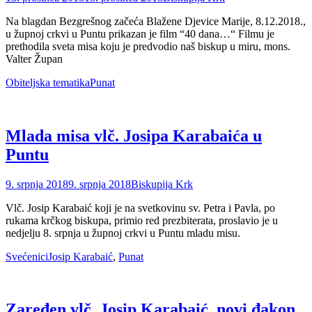
on
Na blagdan Bezgrešnog začeća Blažene Djevice Marije, 8.12.2018.,
u župnoj crkvi u Puntu prikazan je film “40 dana…“ Filmu je
prethodila sveta misa koju je predvodio naš biskup u miru, mons.
Valter Župan
Categories
Tags
Obiteljska tematika
Punat
Mlada misa vlč. Josipa Karabaića u
Puntu
Posted
Author
9. srpnja 2018
9. srpnja 2018
Biskupija Krk
on
Vlč. Josip Karabaić koji je na svetkovinu sv. Petra i Pavla, po
rukama krčkog biskupa, primio red prezbiterata, proslavio je u
nedjelju 8. srpnja u župnoj crkvi u Puntu mladu misu.
Categories
Tags
Svećenici
Josip Karabaić
,
Punat
Zaređen vlč. Josip Karabaić, novi đakon