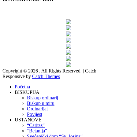
Copyright © 2026
. All Rights Reserved. | Catch
Responsive by
Catch Themes
Scroll
Početna
Up
BISKUPIJA
Biskup ordinarij
Biskup u miru
Ordinarijat
Povijest
USTANOVE
“Caritas”
“Betanija”
Svećenički dom “Sv. Josipa”