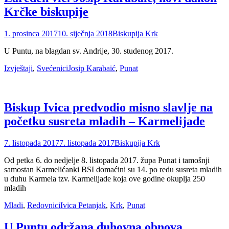
Krčke biskupije
Posted
Author
1. prosinca 2017
10. siječnja 2018
Biskupija Krk
on
U Puntu, na blagdan sv. Andrije, 30. studenog 2017.
Categories
Tags
Izvještaji
,
Svećenici
Josip Karabaić
,
Punat
Biskup Ivica predvodio misno slavlje na
početku susreta mladih – Karmelijade
Posted
Author
7. listopada 2017
7. listopada 2017
Biskupija Krk
on
Od petka 6. do nedjelje 8. listopada 2017. župa Punat i tamošnji
samostan Karmelićanki BSI domaćini su 14. po redu susreta mladih
u duhu Karmela tzv. Karmelijade koja ove godine okuplja 250
mladih
Categories
Tags
Mladi
,
Redovnici
Ivica Petanjak
,
Krk
,
Punat
U Puntu održana duhovna obnova