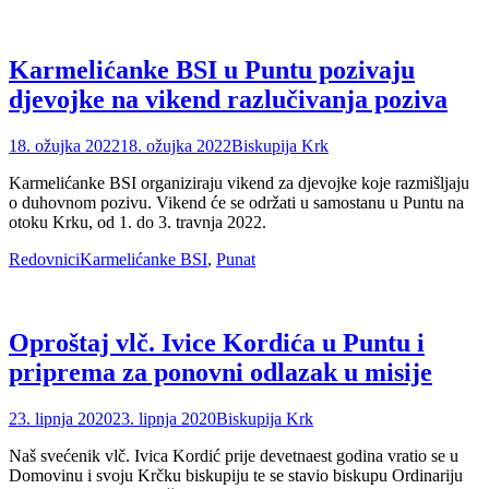
Karmelićanke BSI u Puntu pozivaju
djevojke na vikend razlučivanja poziva
Posted
Author
18. ožujka 2022
18. ožujka 2022
Biskupija Krk
on
Karmelićanke BSI organiziraju vikend za djevojke koje razmišljaju
o duhovnom pozivu. Vikend će se održati u samostanu u Puntu na
otoku Krku, od 1. do 3. travnja 2022.
Categories
Tags
Redovnici
Karmelićanke BSI
,
Punat
Oproštaj vlč. Ivice Kordića u Puntu i
priprema za ponovni odlazak u misije
Posted
Author
23. lipnja 2020
23. lipnja 2020
Biskupija Krk
on
Naš svećenik vlč. Ivica Kordić prije devetnaest godina vratio se u
Domovinu i svoju Krčku biskupiju te se stavio biskupu Ordinariju