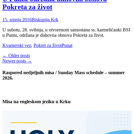
Pokreta za život
Posted
Author
15. srpnja 2016
Biskupija Krk
on
U subotu, 28. svibnja, u otvorenom samostanu ss. karmelićanki BSI
u Puntu, održana je duhovna obnova Pokreta za život.
Categories
Tags
Kvarnerski vez
,
Pokret za život
Punat
Post
←
Older posts
Newer posts
→
navigation
Raspored nedjeljnih misa / Sunday Mass schedule – summer
2026.
Misa na engleskom jeziku u Krku