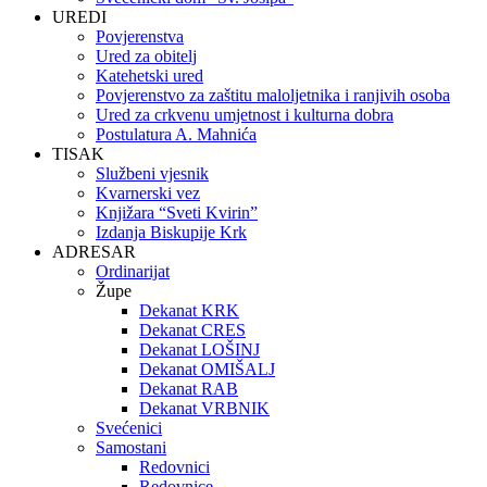
UREDI
Povjerenstva
Ured za obitelj
Katehetski ured
Povjerenstvo za zaštitu maloljetnika i ranjivih osoba
Ured za crkvenu umjetnost i kulturna dobra
Postulatura A. Mahnića
TISAK
Službeni vjesnik
Kvarnerski vez
Knjižara “Sveti Kvirin”
Izdanja Biskupije Krk
ADRESAR
Ordinarijat
Župe
Dekanat KRK
Dekanat CRES
Dekanat LOŠINJ
Dekanat OMIŠALJ
Dekanat RAB
Dekanat VRBNIK
Svećenici
Samostani
Redovnici
Redovnice