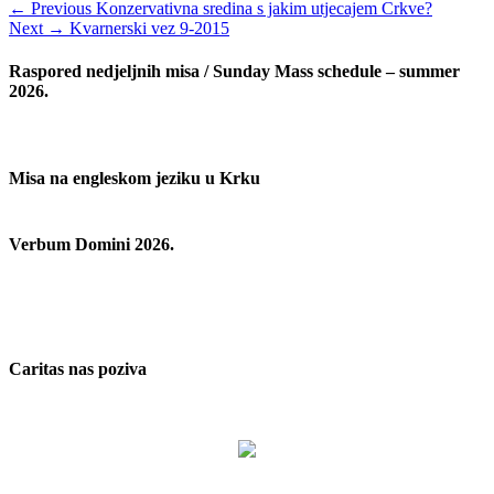
Navigacija
Previous
← Previous
Konzervativna sredina s jakim utjecajem Crkve?
Next
post:
Next →
Kvarnerski vez 9-2015
objava
post:
Raspored nedjeljnih misa / Sunday Mass schedule – summer
2026.
Misa na engleskom jeziku u Krku
Verbum Domini 2026.
Caritas nas poziva