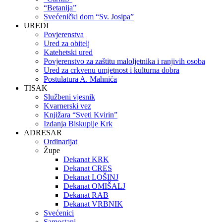
“Betanija”
Svećenički dom “Sv. Josipa”
UREDI
Povjerenstva
Ured za obitelj
Katehetski ured
Povjerenstvo za zaštitu maloljetnika i ranjivih osoba
Ured za crkvenu umjetnost i kulturna dobra
Postulatura A. Mahnića
TISAK
Službeni vjesnik
Kvarnerski vez
Knjižara “Sveti Kvirin”
Izdanja Biskupije Krk
ADRESAR
Ordinarijat
Župe
Dekanat KRK
Dekanat CRES
Dekanat LOŠINJ
Dekanat OMIŠALJ
Dekanat RAB
Dekanat VRBNIK
Svećenici
Samostani