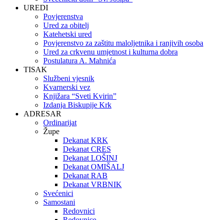
UREDI
Povjerenstva
Ured za obitelj
Katehetski ured
Povjerenstvo za zaštitu maloljetnika i ranjivih osoba
Ured za crkvenu umjetnost i kulturna dobra
Postulatura A. Mahnića
TISAK
Službeni vjesnik
Kvarnerski vez
Knjižara “Sveti Kvirin”
Izdanja Biskupije Krk
ADRESAR
Ordinarijat
Župe
Dekanat KRK
Dekanat CRES
Dekanat LOŠINJ
Dekanat OMIŠALJ
Dekanat RAB
Dekanat VRBNIK
Svećenici
Samostani
Redovnici
Redovnice