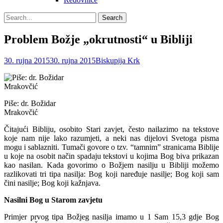
Search
Search
for:
Problem Božje „okrutnosti“ u Bibliji
Posted
Author
30. rujna 2015
30. rujna 2015
Biskupija Krk
on
Piše: dr. Božidar
Mrakovčić
Čitajući Bibliju, osobito Stari zavjet, često nailazimo na tekstove
koje nam nije lako razumjeti, a neki nas dijelovi Svetoga pisma
mogu i sablazniti.
Tumači govore o tzv. “tamnim” stranicama Biblije
u koje na osobit način spadaju tekstovi u kojima Bog biva prikazan
kao nasilan. Kada govorimo o Božjem nasilju u Bibliji možemo
razlikovati tri tipa nasilja: Bog koji naređuje nasilje; Bog koji sam
čini nasilje; Bog koji kažnjava.
Nasilni Bog u Starom zavjetu
Primjer prvog tipa Božjeg nasilja imamo u 1 Sam 15,3 gdje Bog