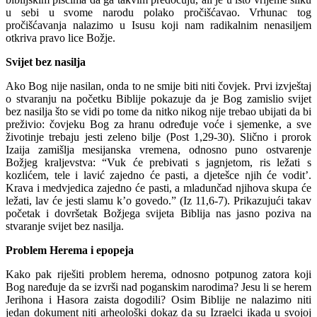
u sebi u svome narodu polako pročišćavao. Vrhunac tog
pročišćavanja nalazimo u Isusu koji nam radikalnim nenasiljem
otkriva pravo lice Božje.
Svijet bez nasilja
Ako Bog nije nasilan, onda to ne smije biti niti čovjek. Prvi izvještaj
o stvaranju na početku Biblije pokazuje da je Bog zamislio svijet
bez nasilja što se vidi po tome da nitko nikog nije trebao ubijati da bi
preživio: čovjeku Bog za hranu određuje voće i sjemenke, a sve
životinje trebaju jesti zeleno bilje (Post 1,29-30). Slično i prorok
Izaija zamišlja mesijanska vremena, odnosno puno ostvarenje
Božjeg kraljevstva: “Vuk će prebivati s jagnjetom, ris ležati s
kozlićem, tele i lavić zajedno će pasti, a djetešce njih će vodit’.
Krava i medvjedica zajedno će pasti, a mladunčad njihova skupa će
ležati, lav će jesti slamu k’o govedo.” (Iz 11,6-7). Prikazujući takav
početak i dovršetak Božjega svijeta Biblija nas jasno poziva na
stvaranje svijet bez nasilja.
Problem Herema i epopeja
Kako pak riješiti problem herema, odnosno potpunog zatora koji
Bog naređuje da se izvrši nad poganskim narodima? Jesu li se herem
Jerihona i Hasora zaista dogodili? Osim Biblije ne nalazimo niti
jedan dokument niti arheološki dokaz da su Izraelci ikada u svojoj