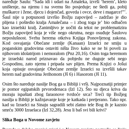
naređuje Šaulu: “Sada idi i udari na Amaleka, izvrši ‘herem’, kleto
uništenje, na njemu i na svemu što posjeduje; ne štedi ga, pobij
muškarce i žene, djecu i dojenčad, goveda i ovce, deve i magarce!”’.
Šaul nije u potpunosti izvršio Božju zapovijed – zadržao je dio
plijena i poštedio kralja Amalečana – i zbog toga je’ bio odbačen
kao izraelski kralj. Zanimljivo je uočiti da tekst ne problematizira
Božju zapovijed koja je više nego okrutna, nego osuđuje Šaulovu
neposlušnost. Svrhu herema otkriva Knjiga Ponovljenog zakona.
Kod osvajanja Obećane zemlje (Kanaan) Izraelci ne smiju u
poganskim gradovima ostaviti ništa živo kako se ne bi poveli za
njihovom idolatrijom i nemoralom (Pnz 20,16). Osim toga heremom
je izraelski narod priznavao da pobjedu ne duguje sebi nego
Gospodinu, zato njemu i pripada sav plijen. Prema Knjizi o Jošui
koja opisuje osvajanje Obećane zemlje Izraelci su izvršili takav
herem nad gradovima Jerihonom (Jš 6) i Hasorom (Jš 11).
Osim što naređuje nasilje Bog ga u Bibliji i vrši. Najpoznatiji primjer
je pomor egipatskih prvorođenaca (Izl 12). Što su djeca kriva da
moraju ispaštati zbog faraonove tvrdoće srca? Treći tip Božjeg
nasilja u Bibliji je kažnjavanje koje je katkada i pretjerano. Tako npr.
kad su Izraelci na Sinaju sagradili sebi zlatno tele Bog ih je kaznio
smrću 3000 Izraelaca (Izl 32,28). Jesu li baš svi bili krivi?
Slika Boga u Novome zavjetu