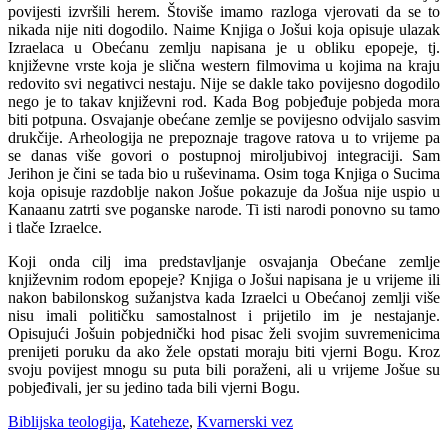
povijesti izvršili herem. Štoviše imamo razloga vjerovati da se to
nikada nije niti dogodilo. Naime Knjiga o Jošui koja opisuje ulazak
Izraelaca u Obećanu zemlju napisana je u obliku epopeje, tj.
književne vrste koja je slična western filmovima u kojima na kraju
redovito svi negativci nestaju. Nije se dakle tako povijesno dogodilo
nego je to takav književni rod. Kada Bog pobjeđuje pobjeda mora
biti potpuna. Osvajanje obećane zemlje se povijesno odvijalo sasvim
drukčije. Arheologija ne prepoznaje tragove ratova u to vrijeme pa
se danas više govori o postupnoj miroljubivoj integraciji. Sam
Jerihon je čini se tada bio u ruševinama. Osim toga Knjiga o Sucima
koja opisuje razdoblje nakon Jošue pokazuje da Jošua nije uspio u
Kanaanu zatrti sve poganske narode. Ti isti narodi ponovno su tamo
i tlače Izraelce.
Koji onda cilj ima predstavljanje osvajanja Obećane zemlje
književnim rodom epopeje? Knjiga o Jošui napisana je u vrijeme ili
nakon babilonskog sužanjstva kada Izraelci u Obećanoj zemlji više
nisu imali političku samostalnost i prijetilo im je nestajanje.
Opisujući Jošuin pobjednički hod pisac želi svojim suvremenicima
prenijeti poruku da ako žele opstati moraju biti vjerni Bogu. Kroz
svoju povijest mnogu su puta bili poraženi, ali u vrijeme Jošue su
pobjeđivali, jer su jedino tada bili vjerni Bogu.
Categories
Biblijska teologija
,
Kateheze
,
Kvarnerski vez