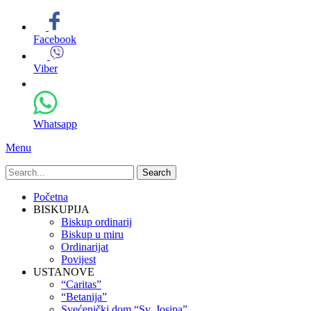
Facebook
Viber
Whatsapp
Menu
Search
for:
Primary
Skip
Početna
to
BISKUPIJA
Menu
content
Biskup ordinarij
Biskup u miru
Ordinarijat
Povijest
USTANOVE
“Caritas”
“Betanija”
Svećenički dom “Sv. Josipa”