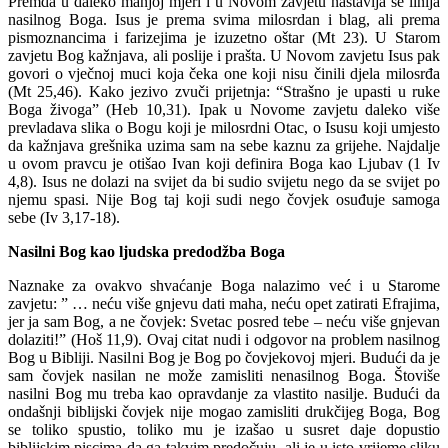
Premda u daleko manjoj mjeri i u Novom zavjetu nastavlja se linija
nasilnog Boga. Isus je prema svima milosrdan i blag, ali prema
pismoznancima i farizejima je izuzetno oštar (Mt 23). U Starom
zavjetu Bog kažnjava, ali poslije i prašta. U Novom zavjetu Isus pak
govori o vječnoj muci koja čeka one koji nisu činili djela milosrđa
(Mt 25,46). Kako jezivo zvuči prijetnja: “Strašno je upasti u ruke
Boga živoga” (Heb 10,31). Ipak u Novome zavjetu daleko više
prevladava slika o Bogu koji je milosrdni Otac, o Isusu koji umjesto
da kažnjava grešnika uzima sam na sebe kaznu za grijehe. Najdalje
u ovom pravcu je otišao Ivan koji definira Boga kao Ljubav (1 Iv
4,8). Isus ne dolazi na svijet da bi sudio svijetu nego da se svijet po
njemu spasi. Nije Bog taj koji sudi nego čovjek osuđuje samoga
sebe (Iv 3,17-18).
Nasilni Bog kao ljudska predodžba Boga
Naznake za ovakvo shvaćanje Boga nalazimo već i u Starome
zavjetu: ” … neću više gnjevu dati maha, neću opet zatirati Efrajima,
jer ja sam Bog, a ne čovjek: Svetac posred tebe – neću više gnjevan
dolaziti!” (Hoš 11,9). Ovaj citat nudi i odgovor na problem nasilnog
Bog u Bibliji. Nasilni Bog je Bog po čovjekovoj mjeri. Budući da je
sam čovjek nasilan ne može zamisliti nenasilnog Boga. Štoviše
nasilni Bog mu treba kao opravdanje za vlastito nasilje. Budući da
ondašnji biblijski čovjek nije mogao zamisliti drukčijeg Boga, Bog
se toliko spustio, toliko mu je izašao u susret daje dopustio
biblijskim piscima da ga takvim predočuju, ali je u isto vrijeme sliku