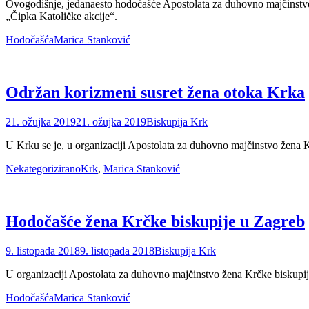
Ovogodišnje, jedanaesto hodočašće Apostolata za duhovno majčinstvo
„Čipka Katoličke akcije“.
Categories
Tags
Hodočašća
Marica Stanković
Održan korizmeni susret žena otoka Krka
Posted
Author
21. ožujka 2019
21. ožujka 2019
Biskupija Krk
on
U Krku se je, u organizaciji Apostolata za duhovno majčinstvo žena 
Categories
Tags
Nekategorizirano
Krk
,
Marica Stanković
Hodočašće žena Krčke biskupije u Zagreb
Posted
Author
9. listopada 2018
9. listopada 2018
Biskupija Krk
on
U organizaciji Apostolata za duhovno majčinstvo žena Krčke biskupij
Categories
Tags
Hodočašća
Marica Stanković