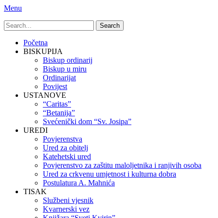
Menu
Search
for:
Primary
Skip
Početna
to
BISKUPIJA
Menu
content
Biskup ordinarij
Biskup u miru
Ordinarijat
Povijest
USTANOVE
“Caritas”
“Betanija”
Svećenički dom “Sv. Josipa”
UREDI
Povjerenstva
Ured za obitelj
Katehetski ured
Povjerenstvo za zaštitu maloljetnika i ranjivih osoba
Ured za crkvenu umjetnost i kulturna dobra
Postulatura A. Mahnića
TISAK
Službeni vjesnik
Kvarnerski vez
Knjižara “Sveti Kvirin”