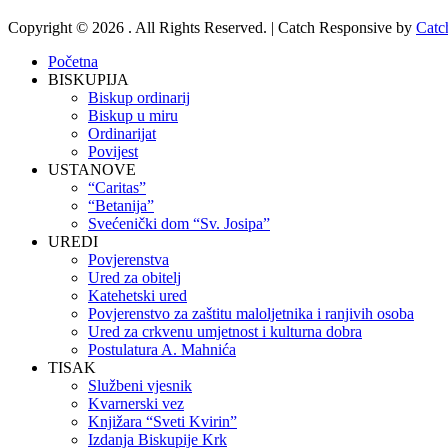
Copyright © 2026
. All Rights Reserved. | Catch Responsive by
Catc
Scroll
Početna
Up
BISKUPIJA
Biskup ordinarij
Biskup u miru
Ordinarijat
Povijest
USTANOVE
“Caritas”
“Betanija”
Svećenički dom “Sv. Josipa”
UREDI
Povjerenstva
Ured za obitelj
Katehetski ured
Povjerenstvo za zaštitu maloljetnika i ranjivih osoba
Ured za crkvenu umjetnost i kulturna dobra
Postulatura A. Mahnića
TISAK
Službeni vjesnik
Kvarnerski vez
Knjižara “Sveti Kvirin”
Izdanja Biskupije Krk