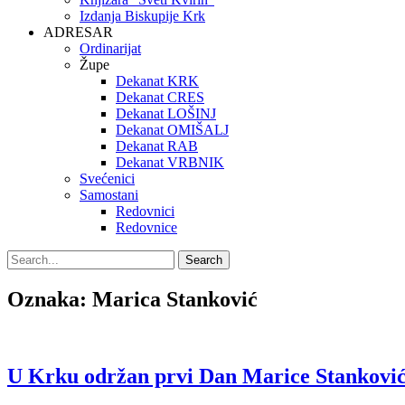
Izdanja Biskupije Krk
ADRESAR
Ordinarijat
Župe
Dekanat KRK
Dekanat CRES
Dekanat LOŠINJ
Dekanat OMIŠALJ
Dekanat RAB
Dekanat VRBNIK
Svećenici
Samostani
Redovnici
Redovnice
Search
Search
for:
Oznaka:
Marica Stanković
U Krku održan prvi Dan Marice Stankovi