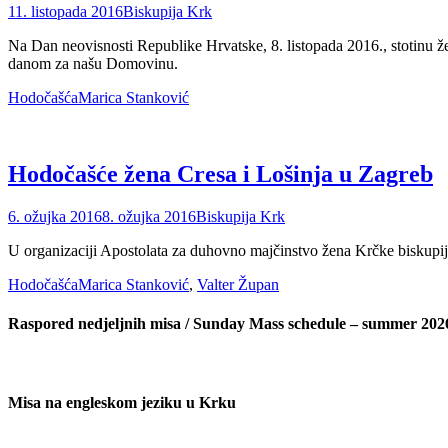
Posted
Author
11. listopada 2016
Biskupija Krk
on
Na Dan neovisnosti Republike Hrvatske, 8. listopada 2016., stotinu ž
danom za našu Domovinu.
Categories
Tags
Hodočašća
Marica Stanković
Hodočašće žena Cresa i Lošinja u Zagreb
Posted
Author
6. ožujka 2016
8. ožujka 2016
Biskupija Krk
on
U organizaciji Apostolata za duhovno majčinstvo žena Krčke biskupije
Categories
Tags
Hodočašća
Marica Stanković
,
Valter Župan
Raspored nedjeljnih misa / Sunday Mass schedule – summer 202
Misa na engleskom jeziku u Krku