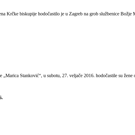
ena Krčke biskupije hodočastilo je u Zagreb na grob službenice Božje M
 „Marica Stanković“, u subotu, 27. veljače 2016. hodočastile su žene 
6.