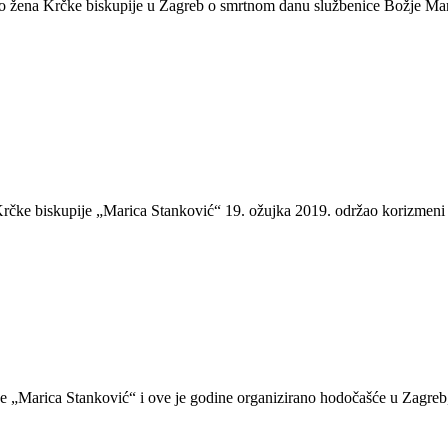
 žena Krčke biskupije u Zagreb o smrtnom danu službenice Božje Maric
Krčke biskupije „Marica Stanković“ 19. ožujka 2019. održao korizmeni 
e „Marica Stanković“ i ove je godine organizirano hodočašće u Zagreb