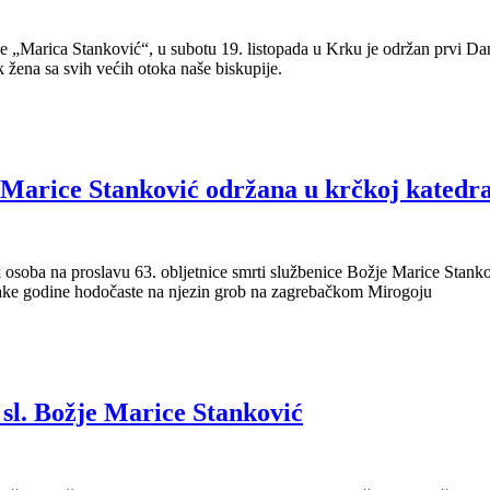
e „Marica Stanković“, u subotu 19. listopada u Krku je održan prvi D
k žena sa svih većih otoka naše biskupije.
e Marice Stanković održana u krčkoj katedra
njak osoba na proslavu 63. obljetnice smrti službenice Božje Marice Stan
ake godine hodočaste na njezin grob na zagrebačkom Mirogoju
sl. Božje Marice Stanković