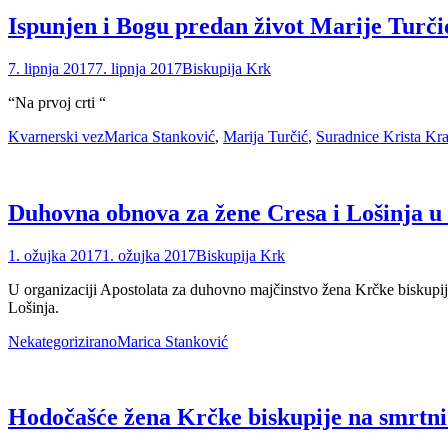
Ispunjen i Bogu predan život Marije Turči
Posted
Author
7. lipnja 2017
7. lipnja 2017
Biskupija Krk
on
“Na prvoj crti “
Categories
Tags
Kvarnerski vez
Marica Stanković
,
Marija Turčić
,
Suradnice Krista Kra
Duhovna obnova za žene Cresa i Lošinja u 
Posted
Author
1. ožujka 2017
1. ožujka 2017
Biskupija Krk
on
U organizaciji Apostolata za duhovno majčinstvo žena Krčke biskupij
Lošinja.
Categories
Tags
Nekategorizirano
Marica Stanković
Hodočašće žena Krčke biskupije na smrtni