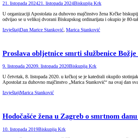
Posted
Author
21. listopada 2024
21. listopada 2024
Biskupija Krk
on
U organizaciji Apostolata za duhovno majčinstvo žena Krčke biskupij
odvijao se u velikoj dvorani Biskupskog ordinarijata i okupio je 80-ta
Categories
Tags
Izvještaji
Dan Marice Stanković
,
Marica Stanković
Proslava obljetnice smrti službenice Božj
Posted
Author
9. listopada 2020
9. listopada 2020
Biskupija Krk
on
U četvrtak, 8. listopada 2020. u krčkoj se je katedrali okupilo stoti
Apostolat za duhovno majčinstvo „Marica Stanković“ na ovaj dan sv
Categories
Tags
Izvještaji
Marica Stanković
Hodočašće žena u Zagreb o smrtnom danu 
Posted
Author
10. listopada 2019
Biskupija Krk
on