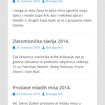
Posted
Author
26. kolovoza 2014
Biskupija Krk
on
I ovoga je ljeta Oaza Kraljice mira ugostila svoju
djecu i mlade župe Krk, kao i nekoliko djece i
mladih iz drugih župa kada se je u grupama našlo
mjesta.
Zlatomisnička slavlja 2014.
Posted
Author
26. kolovoza 2014
Biskupija Krk
on
Čak četvorica svećenika krčke biskupije ove je
godine zahvalno za pedesetu obljetnicu ređenja.
To su Tomislav Debelić, Matej Polonijo, Frane
Vitezić i Ivan Buić.
Proslave mladih misa 2014.
Posted
Author
26. kolovoza 2014
Biskupija Krk
on
Vlč. Denis Žuškin proslavio je mladu misu u