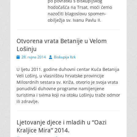
po povratku s biskupijskog
hodočašća na Trsat, moći ćemo
nazočiti blagoslovu spomen-
obilježja sv. Ivanu Pavlu II.
Otvorena vrata Betanije u Velom
Lošinju
Posted
Author
28. rujna 2014
Biskupija Krk
on
U ljetu 2011. godine duhovni centar Kuća Betanija
Veli Lošinj, u vlasništvu hrvatske provincije
Milosrdnih sestara sv. Križa, otvorio je svoja vrata
ponudivši duhovne programe namijenjene
turistima i svima koji na otoku Lošinju traže odmor
ili zdravlje.
Ljetovanje djece i mladih u “Oazi
Kraljice Mira” 2014.