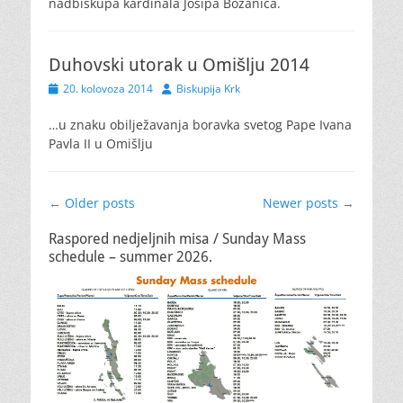
nadbiskupa kardinala Josipa Bozanića.
Duhovski utorak u Omišlju 2014
Posted
Author
20. kolovoza 2014
Biskupija Krk
on
…u znaku obilježavanja boravka svetog Pape Ivana
Pavla II u Omišlju
Post
←
Older posts
Newer posts
→
navigation
Raspored nedjeljnih misa / Sunday Mass
schedule – summer 2026.