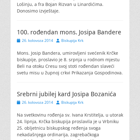
Lošinju, a fra Bojan Rizvan u Linardićima.
Donosimo izvještaje.
100. rođendan mons. Josipa Bandere
Posted
Author
26. kolovoza 2014
Biskupija Krk
on
Mons. Josip Bandera, umirovljeni svećenik Krčke
biskupije, proslavio je 8. srpnja u rodnom mjestu
Beli na otoku Cresu svoj stoti rođendan slaveći
svetu misu u župnoj crkvi Prikazanja Gospodinova.
Srebrni jubilej kard Josipa Bozanića
Posted
Author
26. kolovoza 2014
Biskupija Krk
on
Na svetkovinu rođenja sv. Ivana Krstitelja, u utorak
24. lipnja, Krčka biskupija proslavila je u Vrbniku
25. obljetnicu biskupskog ređenja svoga
nekadašnjega ordinarija, zagrebačkoga