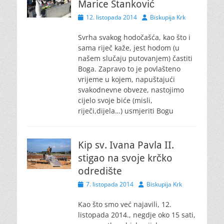
Marice Stanković
Posted
Author
12. listopada 2014
Biskupija Krk
on
Svrha svakog hodočašća, kao što i
sama riječ kaže, jest hodom (u
našem slučaju putovanjem) častiti
Boga. Zapravo to je povlašteno
vrijeme u kojem, napuštajući
svakodnevne obveze, nastojimo
cijelo svoje biće (misli,
riječi,dijela…) usmjeriti Bogu
Kip sv. Ivana Pavla II.
stigao na svoje krčko
odredište
Posted
Author
7. listopada 2014
Biskupija Krk
on
Kao što smo već najavili, 12.
listopada 2014., negdje oko 15 sati,