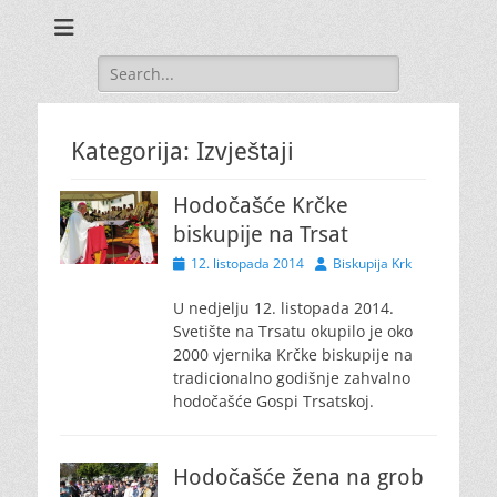
Search
for:
Kategorija:
Izvještaji
Hodočašće Krčke
biskupije na Trsat
Posted
Author
12. listopada 2014
Biskupija Krk
on
U nedjelju 12. listopada 2014.
Svetište na Trsatu okupilo je oko
2000 vjernika Krčke biskupije na
tradicionalno godišnje zahvalno
hodočašće Gospi Trsatskoj.
Hodočašće žena na grob